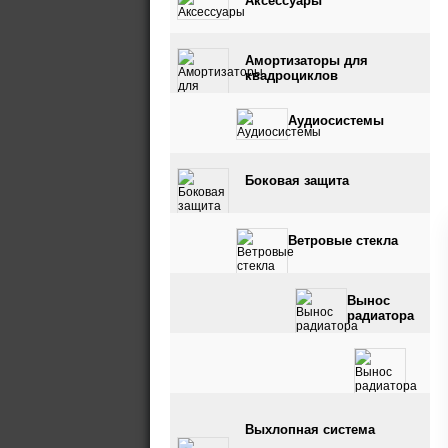
Аксессуары
Амортизаторы для
квадроциклов
Аудиосистемы
Боковая защита
Ветровые стекла
Вынос
радиатора
Вынос радиатора и
Выхлопная система
шноркель