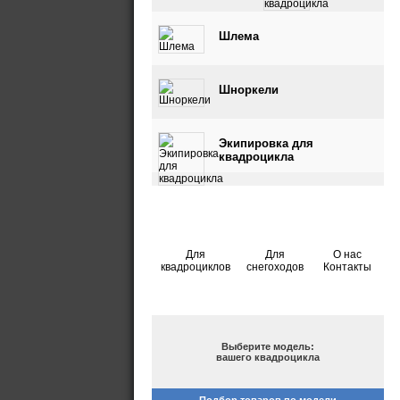
квадроцикла
Шлема
Шноркели
Экипировка для
квадроцикла
Для
Для
О нас
квадроциклов
снегоходов
Контакты
ПОДБОР ПО МОДЕЛИ
Выберите модель:
вашего квадроцикла