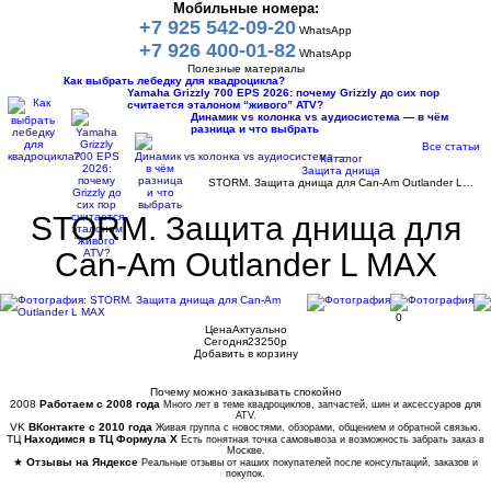
Мобильные номера:
+7 925 542-09-20
WhatsApp
+7 926 400-01-82
WhatsApp
Полезные материалы
Как выбрать лебедку для квадроцикла?
Yamaha Grizzly 700 EPS 2026: почему Grizzly до сих пор
считается эталоном “живого” ATV?
Динамик vs колонка vs аудиосистема — в чём
разница и что выбрать
Все статьи
Каталог
Защита днища
STORM. Защита днища для Сan-Am Outlander L…
STORM. Защита днища для
Сan-Am Outlander L MAX
0
Цена
Актуально
Сегодня
23250
p
Добавить в корзину
Купить в 1 клик
Почему можно заказывать спокойно
2008
Работаем с 2008 года
Много лет в теме квадроциклов, запчастей, шин и аксессуаров для
ATV.
VK
ВКонтакте с 2010 года
Живая группа с новостями, обзорами, общением и обратной связью.
ТЦ
Находимся в ТЦ Формула Х
Есть понятная точка самовывоза и возможность забрать заказ в
Москве.
★
Отзывы на Яндексе
Реальные отзывы от наших покупателей после консультаций, заказов и
покупок.