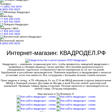
Телефон:
+7 (495) 740 0979
8 (800) 550 9025
Whats App:
+7 926 400 0182
+7 925 542 0920
Telegram / MAX:
+7 926 400 0182
+7 925 542 0920
Бесплатный звонок:
8 (800) 550 9025
Интернет-магазин: КВАДРОДЕЛ.РФ
Квадродел» – компания, созданная для того, чтобы превратить заводской квадроцикл с
конвейера в «боевую машину» лично для Вас. Вся линейка дополнительного
оборудования, тщательно отобранная и протестированная за 10 лет на рынке.
Зарубежные и российские производители. Поможем подобрать и предупредим о нюансах
установки, если они имеются. Все сотрудники с большим личным стажем катания.
Пункт выдачи и склад - в ТК «Формула X» на 27-й км МКАД внешняя сторона (пересечение
МКАД и Липецкой улицы). Доставка по Москве и всей России любой транспортной
компанией. Проверка товара перед отгрузкой. Полная гарантия от производителя на
любой товар. Отгрузка ежедневно.
Наш магазин в ТЦ Формула Х: