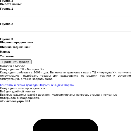
Группа 3
Высота шины:
Группа 1
Группа 2
Группа 3
Ширина передних шин:
Ширина задних шин:
Марка:
Тип шины:
Применить фильтр
Магазин в Москве
Квадродел — ТЦ «Формула Х»
Квадродел работает с 2008 года. Вы можете приехать к нам в ТЦ «Формула Х», получить
консультацию, подобрать товары для квадроцикла по модели техники и условиям
эксплуатации, а также забрать заказ.
Контакты и схема проезда
Открыть в Яндекс Картах
Квадродел • помощь покупателю
Всё для удобной покупки
Быстрые разделы: расчёт доставки, условия оплаты, вопросы, отзывы и полезные
материалы о квадроциклах.
ATV
аксессуары №1