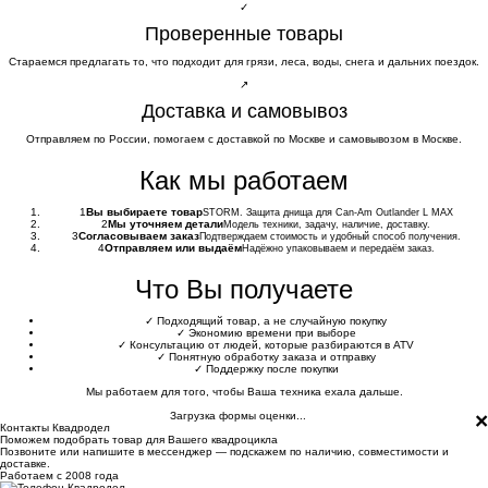
✓
Проверенные товары
Стараемся предлагать то, что подходит для грязи, леса, воды, снега и дальних поездок.
↗
Доставка и самовывоз
Отправляем по России, помогаем с доставкой по Москве и самовывозом в Москве.
Как мы работаем
1
Вы выбираете товар
STORM. Защита днища для Сan-Am Outlander L MAX
2
Мы уточняем детали
Модель техники, задачу, наличие, доставку.
3
Согласовываем заказ
Подтверждаем стоимость и удобный способ получения.
4
Отправляем или выдаём
Надёжно упаковываем и передаём заказ.
Что Вы получаете
✓
Подходящий товар, а не случайную покупку
✓
Экономию времени при выборе
✓
Консультацию от людей, которые разбираются в ATV
✓
Понятную обработку заказа и отправку
✓
Поддержку после покупки
Мы работаем для того, чтобы Ваша техника ехала дальше.
×
Загрузка формы оценки...
Контакты Квадродел
Поможем подобрать товар для Вашего квадроцикла
Позвоните или напишите в мессенджер — подскажем по наличию, совместимости и
доставке.
Работаем с 2008 года