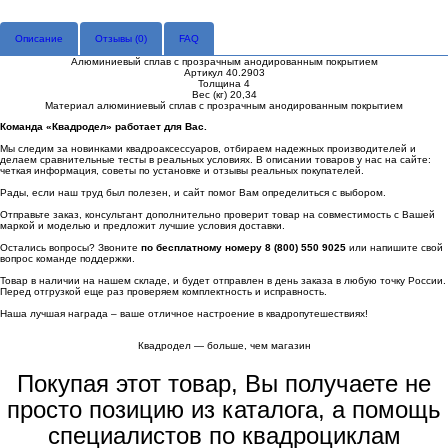
Описание
Отзывы (
0
)
FAQ
Алюминиевый сплав с прозрачным анодированным покрытием
Артикул 40.2903
Толщина 4
Вес (кг) 20,34
Материал алюминиевый сплав с прозрачным анодированным покрытием
Команда «Квадродел» работает для Вас.
Мы следим за новинками квадроаксессуаров, отбираем надежных производителей и
делаем сравнительные тесты в реальных условиях. В описании товаров у нас на сайте:
четкая информация, советы по установке и отзывы реальных покупателей.
Рады, если наш труд был полезен, и сайт помог Вам определиться с выбором.
Отправьте заказ, консультант дополнительно проверит товар на совместимость с Вашей
маркой и моделью и предложит лучшие условия доставки.
Остались вопросы? Звоните
по бесплатному номеру 8 (800) 550 9025
или напишите свой
вопрос команде поддержки.
Товар в наличии на нашем складе, и будет отправлен в день заказа в любую точку России.
Перед отгрузкой еще раз проверяем комплектность и исправность.
Наша лучшая награда – ваше отличное настроение в квадропутешествиях!
Квадродел — больше, чем магазин
Покупая этот товар, Вы получаете не
просто позицию из каталога, а помощь
специалистов по квадроциклам