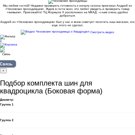
Мы любим гостей! Недавно проверить готовность к началу сезона приезжал Андрей из
«Чеховских проходимцев». Ждем в гости всех, кто любит увидеть и проверить товар
«живьем». Приезжайте! ТЦ Формула Х расположен на МКАД - к нам очень удобно
добраться.
Андрей из «Чеховских проходимцев» был у нас и всем советует посетить наш магазин, кто
еще этого не сделал.
Смотреть видео
0
Связь
×
Подбор комплекта шин для
квадроцикла (Боковая форма)
Диаметр:
Группа 1
Группа 2