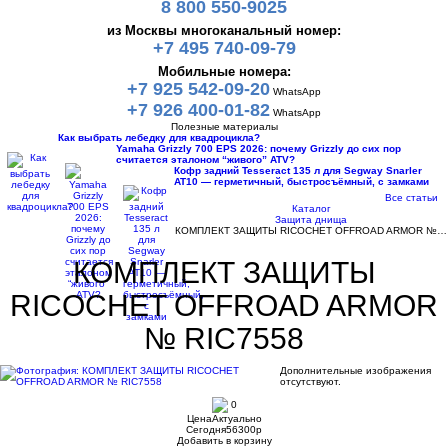
8 800 550-9025
из Москвы многоканальный номер:
+7 495 740-09-79
Мобильные номера:
+7 925 542-09-20
WhatsApp
+7 926 400-01-82
WhatsApp
Полезные материалы
Как выбрать лебедку для квадроцикла?
Yamaha Grizzly 700 EPS 2026: почему Grizzly до сих пор
считается эталоном “живого” ATV?
Кофр задний Tesseract 135 л для Segway Snarler
AT10 — герметичный, быстросъёмный, с замками
Все статьи
Каталог
Защита днища
КОМПЛЕКТ ЗАЩИТЫ RICOCHET OFFROAD ARMOR №…
КОМПЛЕКТ ЗАЩИТЫ
RICOCHET OFFROAD ARMOR
№ RIC7558
Дополнительные изображения
отсутствуют.
0
Цена
Актуально
Сегодня
56300
p
Добавить в корзину