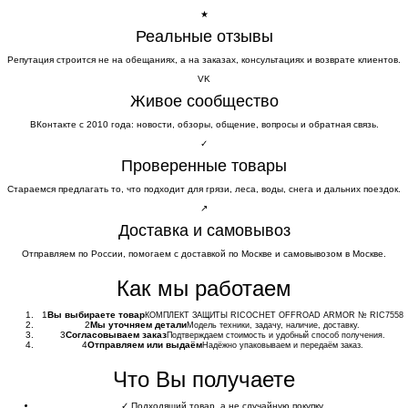
★
Реальные отзывы
Репутация строится не на обещаниях, а на заказах, консультациях и возврате клиентов.
VK
Живое сообщество
ВКонтакте с 2010 года: новости, обзоры, общение, вопросы и обратная связь.
✓
Проверенные товары
Стараемся предлагать то, что подходит для грязи, леса, воды, снега и дальних поездок.
↗
Доставка и самовывоз
Отправляем по России, помогаем с доставкой по Москве и самовывозом в Москве.
Как мы работаем
1
Вы выбираете товар
КОМПЛЕКТ ЗАЩИТЫ RICOCHET OFFROAD ARMOR № RIC7558
2
Мы уточняем детали
Модель техники, задачу, наличие, доставку.
3
Согласовываем заказ
Подтверждаем стоимость и удобный способ получения.
4
Отправляем или выдаём
Надёжно упаковываем и передаём заказ.
Что Вы получаете
✓
Подходящий товар, а не случайную покупку