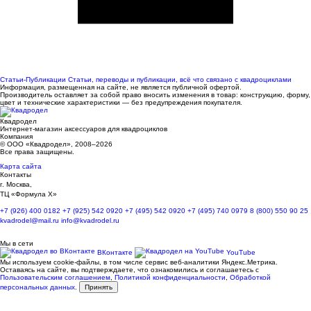
Статьи-Публикации
Статьи, переводы и публикации, всё что связано с квадроциклами
Информация, размещенная на сайте, не является публичной офертой.
Производитель оставляет за собой право вносить изменения в товар: конструкцию, форму,
цвет и технические характеристики — без предупреждения покупателя.
Квадродел
Интернет-магазин аксессуаров для квадроциклов
Компания
© ООО «Квадродел», 2008–2026
Все права защищены.
Карта сайта
Контакты
г. Москва,
ТЦ «Формула Х»
+7 (926) 400 0182
+7 (925) 542 0920
+7 (495) 542 0920
+7 (495) 740 0979
8 (800) 550 90 25
kvadrodel@mail.ru
info@kvadrodel.ru
Мы в сети
ВКонтакте
YouTube
Мы используем cookie-файлы, в том числе сервис веб-аналитики Яндекс.Метрика.
Оставаясь на сайте, вы подтверждаете, что ознакомились и соглашаетесь с
Пользовательским соглашением
,
Политикой конфиденциальности
,
Обработкой
персональных данных
.
Принять