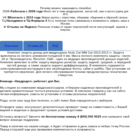
Купить в 1 клик
Почему можно заказывать спокойно
2008
Работаем с 2008 года
Много лет в теме квадроциклов, запчастей, шин и аксессуаров для
ATV.
VK
ВКонтакте с 2010 года
Живая группа с новостями, обзорами, общением и обратной связью.
ТЦ
Находимся в ТЦ Формула Х
Есть понятная точка самовывоза и возможность забрать заказ в
Москве.
★
Отзывы на Яндексе
Реальные отзывы от наших покупателей после консультаций, заказов и
покупок.
Описание
Отзывы (
0
)
FAQ
Комплект защиты днища для квадроцикла Arctic Cat Wild Cat 2012-2013 гг. Защита
выполнена из легкого алюминия толщиной 4 мм. Масса полного комплекта защиты - около
30 кг. Производитель: Ricochet, США - один из ведущих производителей данных изделий.
Комплект включает в себя: защиту передних рычагов, защиту задней, средней, и передней
частей днища, а также защита заднего дифференциала. В комплекте содержится
илюстрированная инструкция и все необходимые болты, гайки и шайбы. При установке не
требуется сверление. Для легкого обслуживания техники предусмотрены технические
отверстия.
Команда «Квадродел» работает для Вас.
Мы следим за новинками квадроаксессуаров, отбираем надежных производителей и
делаем сравнительные тесты в реальных условиях. В описании товаров у нас на сайте:
четкая информация, советы по установке и отзывы реальных покупателей.
Рады, если наш труд был полезен, и сайт помог Вам определиться с выбором.
Отправьте заказ, консультант дополнительно проверит товар на совместимость с Вашей
маркой и моделью и предложит лучшие условия доставки.
Остались вопросы? Звоните
по бесплатному номеру 8 (800) 550 9025
или напишите свой
вопрос команде поддержки.
Товар в наличии на нашем складе, и будет отправлен в день заказа в любую точку России.
Перед отгрузкой еще раз проверяем комплектность и исправность.