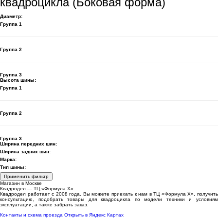
квадроцикла (Боковая форма)
Диаметр:
Группа 1
Группа 2
Группа 3
Высота шины:
Группа 1
Группа 2
Группа 3
Ширина передних шин:
Ширина задних шин:
Марка:
Тип шины:
Применить фильтр
Магазин в Москве
Квадродел — ТЦ «Формула Х»
Квадродел работает с 2008 года. Вы можете приехать к нам в ТЦ «Формула Х», получить
консультацию, подобрать товары для квадроцикла по модели техники и условиям
эксплуатации, а также забрать заказ.
Контакты и схема проезда
Открыть в Яндекс Картах