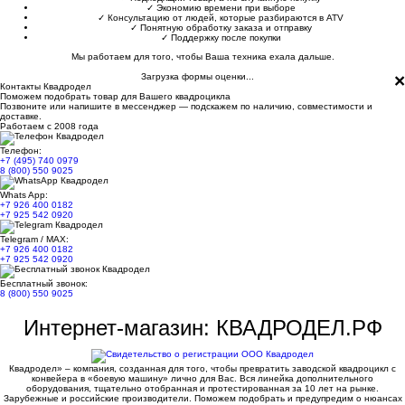
✓
Экономию времени при выборе
✓
Консультацию от людей, которые разбираются в ATV
✓
Понятную обработку заказа и отправку
✓
Поддержку после покупки
Мы работаем для того, чтобы Ваша техника ехала дальше.
×
Загрузка формы оценки...
Контакты Квадродел
Поможем подобрать товар для Вашего квадроцикла
Позвоните или напишите в мессенджер — подскажем по наличию, совместимости и
доставке.
Работаем с 2008 года
Телефон:
+7 (495) 740 0979
8 (800) 550 9025
Whats App:
+7 926 400 0182
+7 925 542 0920
Telegram / MAX:
+7 926 400 0182
+7 925 542 0920
Бесплатный звонок:
8 (800) 550 9025
Интернет-магазин: КВАДРОДЕЛ.РФ
Квадродел» – компания, созданная для того, чтобы превратить заводской квадроцикл с
конвейера в «боевую машину» лично для Вас. Вся линейка дополнительного
оборудования, тщательно отобранная и протестированная за 10 лет на рынке.
Зарубежные и российские производители. Поможем подобрать и предупредим о нюансах