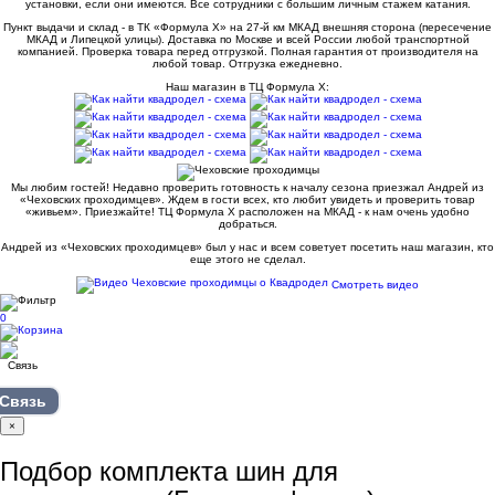
установки, если они имеются. Все сотрудники с большим личным стажем катания.
Пункт выдачи и склад - в ТК «Формула X» на 27-й км МКАД внешняя сторона (пересечение
МКАД и Липецкой улицы). Доставка по Москве и всей России любой транспортной
компанией. Проверка товара перед отгрузкой. Полная гарантия от производителя на
любой товар. Отгрузка ежедневно.
Наш магазин в ТЦ Формула Х:
Мы любим гостей! Недавно проверить готовность к началу сезона приезжал Андрей из
«Чеховских проходимцев». Ждем в гости всех, кто любит увидеть и проверить товар
«живьем». Приезжайте! ТЦ Формула Х расположен на МКАД - к нам очень удобно
добраться.
Андрей из «Чеховских проходимцев» был у нас и всем советует посетить наш магазин, кто
еще этого не сделал.
Смотреть видео
0
Связь
×
Подбор комплекта шин для