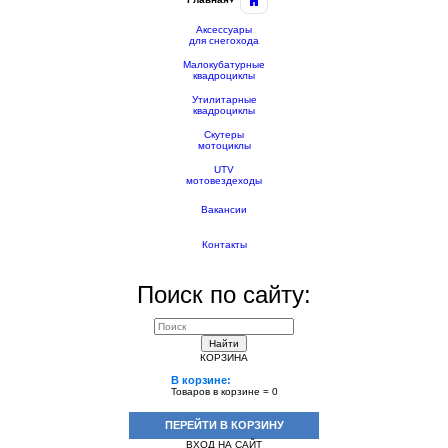
Аксессуары
для снегохода
Малокубатурные
квадроциклы
Утилитарные
квадроциклы
Скутеры
мотоциклы
UTV
мотовездеходы
Вакансии
Контакты
Поиск по сайту:
Найти
КОРЗИНА
В корзине:
Товаров в корзине =
0
ПЕРЕЙТИ В КОРЗИНУ
ВХОД НА САЙТ