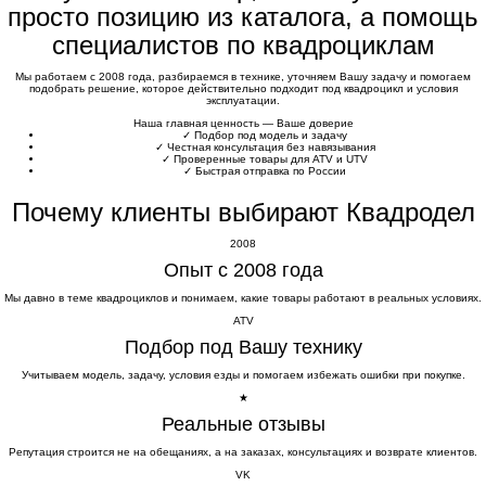
просто позицию из каталога, а помощь
специалистов по квадроциклам
Мы работаем с 2008 года, разбираемся в технике, уточняем Вашу задачу и помогаем
подобрать решение, которое действительно подходит под квадроцикл и условия
эксплуатации.
Наша главная ценность — Ваше доверие
✓
Подбор под модель и задачу
✓
Честная консультация без навязывания
✓
Проверенные товары для ATV и UTV
✓
Быстрая отправка по России
Почему клиенты выбирают Квадродел
2008
Опыт с 2008 года
Мы давно в теме квадроциклов и понимаем, какие товары работают в реальных условиях.
ATV
Подбор под Вашу технику
Учитываем модель, задачу, условия езды и помогаем избежать ошибки при покупке.
★
Реальные отзывы
Репутация строится не на обещаниях, а на заказах, консультациях и возврате клиентов.
VK