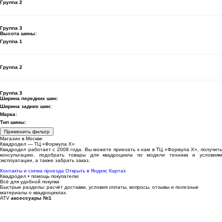
Группа 2
Группа 3
Высота шины:
Группа 1
Группа 2
Группа 3
Ширина передних шин:
Ширина задних шин:
Марка:
Тип шины:
Применить фильтр
Магазин в Москве
Квадродел — ТЦ «Формула Х»
Квадродел работает с 2008 года. Вы можете приехать к нам в ТЦ «Формула Х», получить
консультацию, подобрать товары для квадроцикла по модели техники и условиям
эксплуатации, а также забрать заказ.
Контакты и схема проезда
Открыть в Яндекс Картах
Квадродел • помощь покупателю
Всё для удобной покупки
Быстрые разделы: расчёт доставки, условия оплаты, вопросы, отзывы и полезные
материалы о квадроциклах.
ATV
аксессуары №1