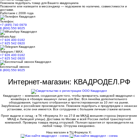
Поможем подобрать товар для Вашего квадроцикла
Позвоните или напишите в мессенджер — подскажем по наличию, совместимости и
доставке.
Работаем с 2008 года
Телефон:
+7 (495) 740 0979
8 (800) 550 9025
Whats App:
+7 926 400 0182
+7 925 542 0920
Telegram / MAX:
+7 926 400 0182
+7 925 542 0920
Бесплатный звонок:
8 (800) 550 9025
Интернет-магазин: КВАДРОДЕЛ.РФ
Квадродел» – компания, созданная для того, чтобы превратить заводской квадроцикл с
конвейера в «боевую машину» лично для Вас. Вся линейка дополнительного
оборудования, тщательно отобранная и протестированная за 10 лет на рынке.
Зарубежные и российские производители. Поможем подобрать и предупредим о нюансах
установки, если они имеются. Все сотрудники с большим личным стажем катания.
Пункт выдачи и склад - в ТК «Формула X» на 27-й км МКАД внешняя сторона (пересечение
МКАД и Липецкой улицы). Доставка по Москве и всей России любой транспортной
компанией. Проверка товара перед отгрузкой. Полная гарантия от производителя на
любой товар. Отгрузка ежедневно.
Наш магазин в ТЦ Формула Х: