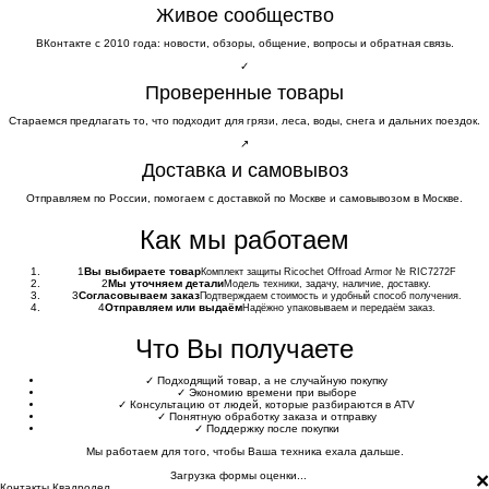
Живое сообщество
ВКонтакте с 2010 года: новости, обзоры, общение, вопросы и обратная связь.
✓
Проверенные товары
Стараемся предлагать то, что подходит для грязи, леса, воды, снега и дальних поездок.
↗
Доставка и самовывоз
Отправляем по России, помогаем с доставкой по Москве и самовывозом в Москве.
Как мы работаем
1
Вы выбираете товар
Комплект защиты Ricochet Offroad Armor № RIC7272F
2
Мы уточняем детали
Модель техники, задачу, наличие, доставку.
3
Согласовываем заказ
Подтверждаем стоимость и удобный способ получения.
4
Отправляем или выдаём
Надёжно упаковываем и передаём заказ.
Что Вы получаете
✓
Подходящий товар, а не случайную покупку
✓
Экономию времени при выборе
✓
Консультацию от людей, которые разбираются в ATV
✓
Понятную обработку заказа и отправку
✓
Поддержку после покупки
Мы работаем для того, чтобы Ваша техника ехала дальше.
×
Загрузка формы оценки...
Контакты Квадродел