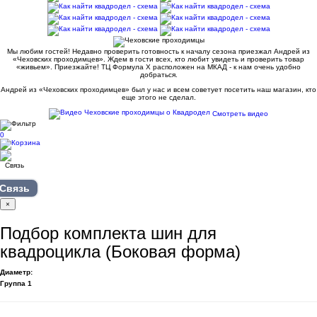
Мы любим гостей! Недавно проверить готовность к началу сезона приезжал Андрей из
«Чеховских проходимцев». Ждем в гости всех, кто любит увидеть и проверить товар
«живьем». Приезжайте! ТЦ Формула Х расположен на МКАД - к нам очень удобно
добраться.
Андрей из «Чеховских проходимцев» был у нас и всем советует посетить наш магазин, кто
еще этого не сделал.
Смотреть видео
0
Связь
×
Подбор комплекта шин для
квадроцикла (Боковая форма)
Диаметр:
Группа 1