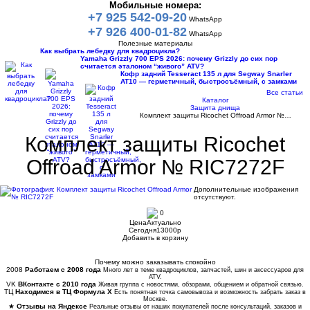
Мобильные номера:
+7 925 542-09-20
WhatsApp
+7 926 400-01-82
WhatsApp
Полезные материалы
Как выбрать лебедку для квадроцикла?
Yamaha Grizzly 700 EPS 2026: почему Grizzly до сих пор
считается эталоном “живого” ATV?
Кофр задний Tesseract 135 л для Segway Snarler
AT10 — герметичный, быстросъёмный, с замками
Все статьи
Каталог
Защита днища
Комплект защиты Ricochet Offroad Armor №…
Комплект защиты Ricochet
Offroad Armor № RIC7272F
Дополнительные изображения
отсутствуют.
0
Цена
Актуально
Сегодня
13000
p
Добавить в корзину
Купить в 1 клик
Почему можно заказывать спокойно
2008
Работаем с 2008 года
Много лет в теме квадроциклов, запчастей, шин и аксессуаров для
ATV.
VK
ВКонтакте с 2010 года
Живая группа с новостями, обзорами, общением и обратной связью.
ТЦ
Находимся в ТЦ Формула Х
Есть понятная точка самовывоза и возможность забрать заказ в
Москве.
★
Отзывы на Яндексе
Реальные отзывы от наших покупателей после консультаций, заказов и