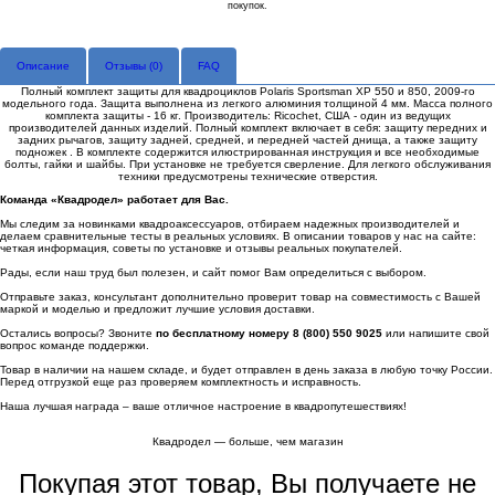
покупок.
Описание
Отзывы (
0
)
FAQ
Полный комплект защиты для квадроциклов Polaris Sportsman XP 550 и 850, 2009-го
модельного года. Защита выполнена из легкого алюминия толщиной 4 мм. Масса полного
комплекта защиты - 16 кг. Производитель: Ricochet, США - один из ведущих
производителей данных изделий. Полный комплект включает в себя: защиту передних и
задних рычагов, защиту задней, средней, и передней частей днища, а также защиту
подножек . В комплекте содержится илюстрированная инструкция и все необходимые
болты, гайки и шайбы. При установке не требуется сверление. Для легкого обслуживания
техники предусмотрены технические отверстия.
Команда «Квадродел» работает для Вас.
Мы следим за новинками квадроаксессуаров, отбираем надежных производителей и
делаем сравнительные тесты в реальных условиях. В описании товаров у нас на сайте:
четкая информация, советы по установке и отзывы реальных покупателей.
Рады, если наш труд был полезен, и сайт помог Вам определиться с выбором.
Отправьте заказ, консультант дополнительно проверит товар на совместимость с Вашей
маркой и моделью и предложит лучшие условия доставки.
Остались вопросы? Звоните
по бесплатному номеру 8 (800) 550 9025
или напишите свой
вопрос команде поддержки.
Товар в наличии на нашем складе, и будет отправлен в день заказа в любую точку России.
Перед отгрузкой еще раз проверяем комплектность и исправность.
Наша лучшая награда – ваше отличное настроение в квадропутешествиях!
Квадродел — больше, чем магазин
Покупая этот товар, Вы получаете не