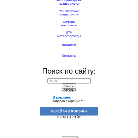
Малокубатурные
квадроциклы
Утилитарные
квадроциклы
Скутеры
мотоциклы
UTV
мотовездеходы
Вакансии
Контакты
Поиск по сайту:
Найти
КОРЗИНА
В корзине:
Товаров в корзине =
0
ПЕРЕЙТИ В КОРЗИНУ
ВХОД НА САЙТ