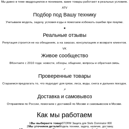
Мы давно в теме квадроциклов и понимаем, какие товары работают в реальных условиях.
ATV
Подбор под Вашу технику
Учитываем модель, задачу, условия езды и помогаем избежать ошибки при покупке.
★
Реальные отзывы
Репутация строится не на обещаниях, а на заказах, консультациях и возврате клиентов.
VK
Живое сообщество
ВКонтакте с 2010 года: новости, обзоры, общение, вопросы и обратная связь.
✓
Проверенные товары
Стараемся предлагать то, что подходит для грязи, леса, воды, снега и дальних поездок.
↗
Доставка и самовывоз
Отправляем по России, помогаем с доставкой по Москве и самовывозом в Москве.
Как мы работаем
1
Вы выбираете товар
STORM Защита для Stels Dominator 800
2
Мы уточняем детали
Модель техники, задачу, наличие, доставку.