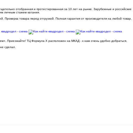
 тщательно отобранная и протестированная за 10 лет на рынке. Зарубежные и российские
им личным стажем катания.
ей. Проверка товара перед отгрузкой. Полная гарантия от производителя на любой товар.
ьем». Приезжайте! ТЦ Формула Х расположен на МКАД - к нам очень удобно добраться.
 не сделал.