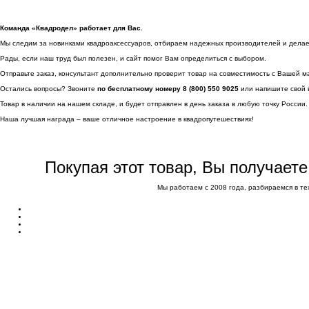
Команда «Квадродел» работает для Вас.
Мы следим за новинками квадроаксессуаров, отбираем надежных производителей и делаем 
Рады, если наш труд был полезен, и сайт помог Вам определиться с выбором.
Отправьте заказ, консультант дополнительно проверит товар на совместимость с Вашей м
Остались вопросы? Звоните
по бесплатному номеру 8 (800) 550 9025
или напишите свой 
Товар в наличии на нашем складе, и будет отправлен в день заказа в любую точку России.
Наша лучшая награда – ваше отличное настроение в квадропутешествиях!
Покупая этот товар, Вы получает
Мы работаем с 2008 года, разбираемся в те