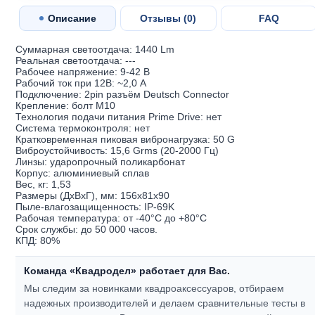
Описание
Отзывы (
0
)
FAQ
Суммарная светоотдача: 1440 Lm
Реальная светоотдача: ---
Рабочее напряжение: 9-42 В
Рабочий ток при 12В: ~2,0 A
Подключение: 2pin разъём Deutsch Connector
Крепление: болт М10
Технология подачи питания Prime Drive: нет
Система термоконтроля: нет
Кратковременная пиковая вибронагрузка: 50 G
Виброустойчивость: 15,6 Grms (20-2000 Гц)
Линзы: ударопрочный поликарбонат
Корпус: алюминиевый cплав
Вес, кг: 1,53
Размеры (ДхВхГ), мм: 156х81х90
Пыле-влагозащищенность: IP-69K
Рабочая температура: от -40°С до +80°С
Срок службы: до 50 000 часов.
КПД: 80%
Команда «Квадродел» работает для Вас.
Мы следим за новинками квадроаксессуаров, отбираем
надежных производителей и делаем сравнительные тесты в