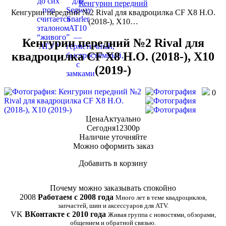
Кенгурин передний
Кенгурин передний №2 Rival для квадроцилка CF Х8 Н.О.
(2018-), X10…
Кенгурин передний №2 Rival для
квадроцилка CF Х8 Н.О. (2018-), X10
(2019-)
0
Цена
Актуально
Сегодня
12300
p
Наличие
уточняйте
Можно оформить заказ
Добавить в корзину
Купить в 1 клик
Почему можно заказывать спокойно
2008
Работаем с 2008 года
Много лет в теме квадроциклов,
запчастей, шин и аксессуаров для ATV.
VK
ВКонтакте с 2010 года
Живая группа с новостями, обзорами,
общением и обратной связью.