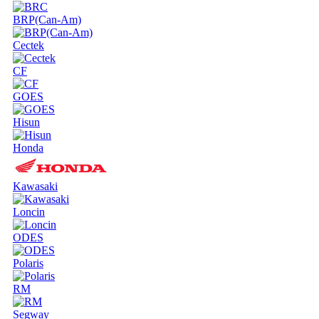
BRP(Can-Am)
Cectek
CF
GOES
Hisun
Honda
Kawasaki
Loncin
ODES
Polaris
RM
Segway