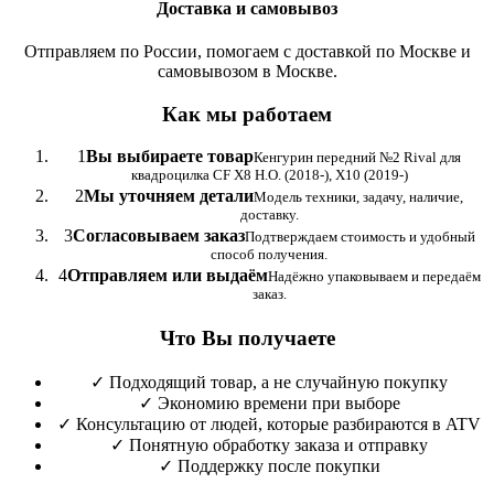
Доставка и самовывоз
Отправляем по России, помогаем с доставкой по Москве и
самовывозом в Москве.
Как мы работаем
1
Вы выбираете товар
Кенгурин передний №2 Rival для
квадроцилка CF Х8 Н.О. (2018-), X10 (2019-)
2
Мы уточняем детали
Модель техники, задачу, наличие,
доставку.
3
Согласовываем заказ
Подтверждаем стоимость и удобный
способ получения.
4
Отправляем или выдаём
Надёжно упаковываем и передаём
заказ.
Что Вы получаете
✓
Подходящий товар, а не случайную покупку
✓
Экономию времени при выборе
✓
Консультацию от людей, которые разбираются в ATV
✓
Понятную обработку заказа и отправку
✓
Поддержку после покупки