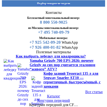
Подбор товаров по модели
Контакты
Бесплатный многоканальный номер:
8 800 550-9025
из Москвы многоканальный номер:
+7 495 740-09-79
Мобильные номера:
+7 925 542-09-20
WhatsApp
+7 926 400-01-82
WhatsApp
Полезные материалы
Как выбрать лебедку для квадроцикла?
Yamaha Grizzly 700 EPS 2026: почему
Grizzly до сих пор считается эталоном
“живого” ATV?
Кофр задний Tesseract 135 л для
Segway Snarler AT10 —
герметичный, быстросъёмный, с
замками
Все статьи
Каталог
Кенгурин передний
Кенгурин передний для CF…