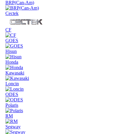
BRP(Can-Am)
Cectek
CF
GOES
Hisun
Honda
Kawasaki
Loncin
ODES
Polaris
RM
Segway