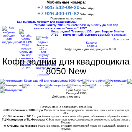
Мобильные номера:
+7 925 542-09-20
WhatsApp
+7 926 400-01-82
WhatsApp
Полезные материалы
Как выбрать лебедку для квадроцикла?
Yamaha Grizzly 700 EPS 2026: почему Grizzly до сих пор
считается эталоном “живого” ATV?
Кофр задний Tesseract 135 л для Segway Snarler
AT10 — герметичный, быстросъёмный, с замками
Все статьи
Каталог
Кофры
Кофр задний для квадроцикла 8050…
Кофр задний для квадроцикла
8050 New
1
Цена
Актуально
Сегодня
19500
p
Добавить в корзину
Купить в 1 клик
Почему можно заказывать спокойно
2008
Работаем с 2008 года
Много лет в теме квадроциклов, запчастей, шин и аксессуаров для
ATV.
VK
ВКонтакте с 2010 года
Живая группа с новостями, обзорами, общением и обратной связью.
ТЦ
Находимся в ТЦ Формула Х
Есть понятная точка самовывоза и возможность забрать заказ в
Москве.
★
Отзывы на Яндексе
Реальные отзывы от наших покупателей после консультаций, заказов и
покупок.