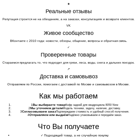
★
Реальные отзывы
Репутация строится не на обещаниях, а на заказах, консультациях и возврате клиентов.
VK
Живое сообщество
ВКонтакте с 2010 года: новости, обзоры, общение, вопросы и обратная связь.
✓
Проверенные товары
Стараемся предлагать то, что подходит для грязи, леса, воды, снега и дальних поездок.
↗
Доставка и самовывоз
Отправляем по России, помогаем с доставкой по Москве и самовывозом в Москве.
Как мы работаем
1
Вы выбираете товар
Кофр задний для квадроцикла 8050 New
2
Мы уточняем детали
Модель техники, задачу, наличие, доставку.
3
Согласовываем заказ
Подтверждаем стоимость и удобный способ получения.
4
Отправляем или выдаём
Надёжно упаковываем и передаём заказ.
Что Вы получаете
✓
Подходящий товар, а не случайную покупку