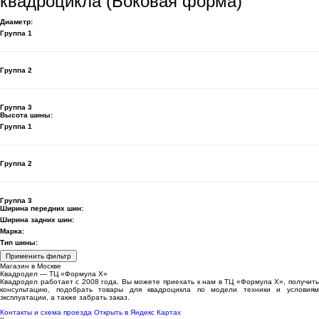
квадроцикла (Боковая форма)
Диаметр:
Группа 1
Группа 2
Группа 3
Высота шины:
Группа 1
Группа 2
Группа 3
Ширина передних шин:
Ширина задних шин:
Марка:
Тип шины:
Применить фильтр
Магазин в Москве
Квадродел — ТЦ «Формула Х»
Квадродел работает с 2008 года. Вы можете приехать к нам в ТЦ «Формула Х», получить
консультацию, подобрать товары для квадроцикла по модели техники и условиям
эксплуатации, а также забрать заказ.
Контакты и схема проезда
Открыть в Яндекс Картах