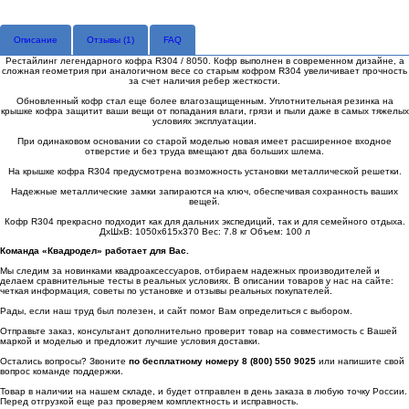
Описание
Отзывы (
1
)
FAQ
Рестайлинг легендарного кофра R304 / 8050. Кофр выполнен в современном дизайне, а
сложная геометрия при аналогичном весе со старым кофром R304 увеличивает прочность
за счет наличия ребер жесткости.
Обновленный кофр стал еще более влагозащищенным. Уплотнительная резинка на
крышке кофра защитит ваши вещи от попадания влаги, грязи и пыли даже в самых тяжелых
условиях эксплуатации.
При одинаковом основании со старой моделью новая имеет расширенное входное
отверстие и без труда вмещают два больших шлема.
На крышке кофра R304 предусмотрена возможность установки металлической решетки.
Надежные металлические замки запираются на ключ, обеспечивая сохранность ваших
вещей.
Кофр R304 прекрасно подходит как для дальних экспедиций, так и для семейного отдыха.
ДхШхВ: 1050х615х370 Вес: 7.8 кг Объем: 100 л
Команда «Квадродел» работает для Вас.
Мы следим за новинками квадроаксессуаров, отбираем надежных производителей и
делаем сравнительные тесты в реальных условиях. В описании товаров у нас на сайте:
четкая информация, советы по установке и отзывы реальных покупателей.
Рады, если наш труд был полезен, и сайт помог Вам определиться с выбором.
Отправьте заказ, консультант дополнительно проверит товар на совместимость с Вашей
маркой и моделью и предложит лучшие условия доставки.
Остались вопросы? Звоните
по бесплатному номеру 8 (800) 550 9025
или напишите свой
вопрос команде поддержки.
Товар в наличии на нашем складе, и будет отправлен в день заказа в любую точку России.
Перед отгрузкой еще раз проверяем комплектность и исправность.