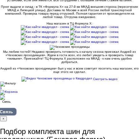
установки, если они имеются. Все сотрудники с большим личным стажем катания.
Пункт выдачи и склад - в ТК «Формула X» на 27-й км МКАД внешняя сторона (пересечение
МКАД и Липецкой улицы). Доставка по Москве и всей России любой транспортной
компанией. Проверка товара перед отгрузкой. Полная гарантия от производителя на
любой товар. Отгрузка ежедневно.
Наш магазин в ТЦ Формула Х:
Мы любим гостей! Недавно проверить готовность к началу сезона приезжал Андрей из
«Чеховских проходимцев». Ждем в гости всех, кто любит увидеть и проверить товар
«живьем». Приезжайте! ТЦ Формула Х расположен на МКАД - к нам очень удобно
добраться.
Андрей из «Чеховских проходимцев» был у нас и всем советует посетить наш магазин, кто
еще этого не сделал.
Смотреть видео
0
Связь
×
Подбор комплекта шин для