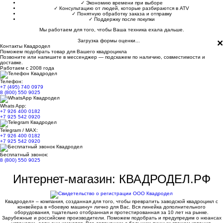
✓
Экономию времени при выборе
✓
Консультацию от людей, которые разбираются в ATV
✓
Понятную обработку заказа и отправку
✓
Поддержку после покупки
Мы работаем для того, чтобы Ваша техника ехала дальше.
×
Загрузка формы оценки...
Контакты Квадродел
Поможем подобрать товар для Вашего квадроцикла
Позвоните или напишите в мессенджер — подскажем по наличию, совместимости и
доставке.
Работаем с 2008 года
Телефон:
+7 (495) 740 0979
8 (800) 550 9025
Whats App:
+7 926 400 0182
+7 925 542 0920
Telegram / MAX:
+7 926 400 0182
+7 925 542 0920
Бесплатный звонок:
8 (800) 550 9025
Интернет-магазин: КВАДРОДЕЛ.РФ
Квадродел» – компания, созданная для того, чтобы превратить заводской квадроцикл с
конвейера в «боевую машину» лично для Вас. Вся линейка дополнительного
оборудования, тщательно отобранная и протестированная за 10 лет на рынке.
Зарубежные и российские производители. Поможем подобрать и предупредим о нюансах