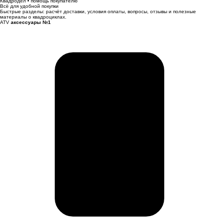
Квадродел • помощь покупателю
Всё для удобной покупки
Быстрые разделы: расчёт доставки, условия оплаты, вопросы, отзывы и полезные
материалы о квадроциклах.
ATV
аксессуары №1