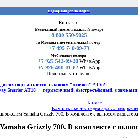
Подбор товаров по модели
Контакты
Бесплатный многоканальный номер:
8 800 550-9025
из Москвы многоканальный номер:
+7 495 740-09-79
Мобильные номера:
+7 925 542-09-20
WhatsApp
+7 926 400-01-82
WhatsApp
Полезные материалы
y до сих пор считается эталоном “живого” ATV?
gway Snarler AT10 — герметичный, быстросъёмный, с замками
Каталог
Комплект вынос радиатора со шноркеле
шноркелем Yamaha Grizzly 700. В комплекте с выносом радиатора
amaha Grizzly 700. В комплекте с вынос