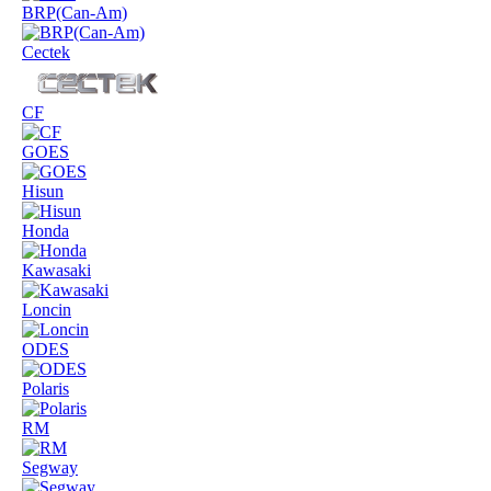
BRP(Can-Am)
Cectek
CF
GOES
Hisun
Honda
Kawasaki
Loncin
ODES
Polaris
RM
Segway