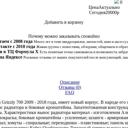
0
Цена
Актуально
Сегодня
20000
p
Добавить в корзину
Купить в 1 клик
Почему можно заказывать спокойно
таем с 2008 года
Много лет в теме квадроциклов, запчастей, шин и аксессу
такте с 2010 года
Живая группа с новостями, обзорами, общением и обрат
я в ТЦ Формула Х
Есть понятная точка самовывоза и возможность забрат
на Яндексе
Реальные отзывы от наших покупателей после консультаций, зак
Описание
Отзывы (
0
)
FAQ
rizzly 700 2009 - 2018 года, имеет новый корпус. В народе е
ос радиатора и боковые кронштейны. Запатентованная конструкц
. Характеристики вынос радиатора материал - изготовления Алю
 покраска; боковые кронштейны - усиленные; шланги - армирован
л; хомуты - спиральные; переходники - плавстиковые; панель ш
 термооплетку Кобра Особенности Ломанный корпус выноса рад