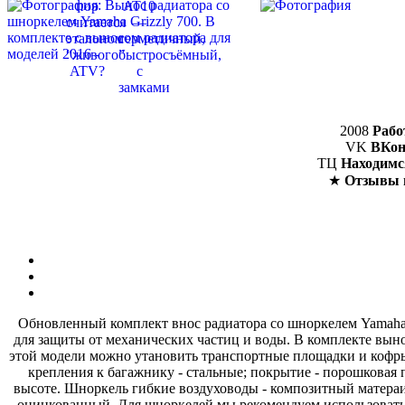
2008
Рабо
VK
ВКон
ТЦ
Находимс
★
Отзывы 
Обновленный комплект внос радиатора со шноркелем Yamaha G
для защиты от механических частиц и воды. В комплекте вын
этой модели можно утановить транспортные площадки и кофры
крепления к багажнику - стальные; покрытие - порошковая
высоте. Шноркель гибкие воздуховоды - композитный матераиа
оцинкованный. Для шноркелей мы рекомендуем использовать