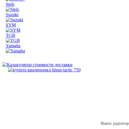
Stels
Suzuki
SYM
TGB
Yamaha
Вынос радиатора