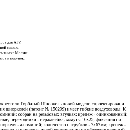
аров для ATV.
ной связью.
ь заказ в Москве.
азов и покупок.
го окрестили Горбатый Шноркель новой модели спроектировани
ия шноркелей (патент № 150299) имеет гибкие воздуховоды. К
миний; собран на резьбовых втулках; крепеж - оцинкованный;
ные; переходники - нержавейка; хомуты 16х25; фиксация по
норкеля - алюминий; количество патрубков - 3х63мм; крепеж -
иатора, и шноркель новой конструкции по образуют прочный