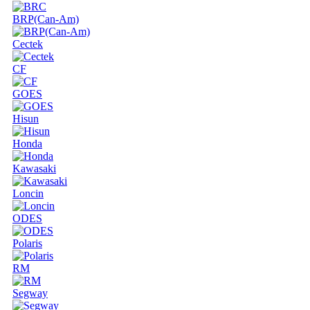
BRP(Can-Am)
Cectek
CF
GOES
Hisun
Honda
Kawasaki
Loncin
ODES
Polaris
RM
Segway