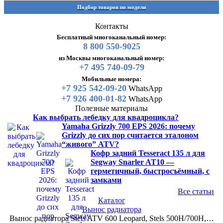
Подбор товаров по модели
Контакты
Бесплатный многоканальный номер:
8 800 550-9025
из Москвы многоканальный номер:
+7 495 740-09-79
Мобильные номера:
+7 925 542-09-20
WhatsApp
+7 926 400-01-82
WhatsApp
Полезные материалы
Как выбрать лебедку для квадроцикла?
Yamaha Grizzly 700 EPS 2026: почему
Grizzly до сих пор считается эталоном
“живого” ATV?
Кофр задний Tesseract 135 л для
Segway Snarler AT10 —
герметичный, быстросъёмный, с
замками
Все статьи
Каталог
Вынос радиатора
Вынос радиатора Stels ATV 600 Leopard, Stels 500H/700H,…