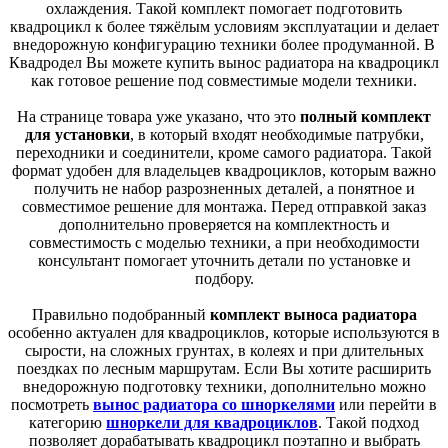
охлаждения. Такой комплект помогает подготовить
квадроцикл к более тяжёлым условиям эксплуатации и делает
внедорожную конфигурацию техники более продуманной. В
Квадродел Вы можете купить вынос радиатора на квадроцикл
как готовое решение под совместимые модели техники.
На странице товара уже указано, что это
полный комплект
для установки
, в который входят необходимые патрубки,
переходники и соединители, кроме самого радиатора. Такой
формат удобен для владельцев квадроциклов, которым важно
получить не набор разрозненных деталей, а понятное и
совместимое решение для монтажа. Перед отправкой заказ
дополнительно проверяется на комплектность и
совместимость с моделью техники, а при необходимости
консультант помогает уточнить детали по установке и
подбору.
Правильно подобранный
комплект выноса радиатора
особенно актуален для квадроциклов, которые используются в
сырости, на сложных грунтах, в колеях и при длительных
поездках по лесным маршрутам. Если Вы хотите расширить
внедорожную подготовку техники, дополнительно можно
посмотреть
вынос радиатора со шноркелями
или перейти в
категорию
шноркели для квадроциклов
. Такой подход
позволяет дорабатывать квадроцикл поэтапно и выбрать