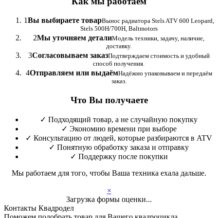
Как мы работаем
1
Вы выбираете товар
Вынос радиатора Stels ATV 600 Leopard,
Stels 500H/700H, Baltmotors
2
Мы уточняем детали
Модель техники, задачу, наличие,
доставку.
3
Согласовываем заказ
Подтверждаем стоимость и удобный
способ получения.
4
Отправляем или выдаём
Надёжно упаковываем и передаём
заказ.
Что Вы получаете
✓
Подходящий товар, а не случайную покупку
✓
Экономию времени при выборе
✓
Консультацию от людей, которые разбираются в ATV
✓
Понятную обработку заказа и отправку
✓
Поддержку после покупки
Мы работаем для того, чтобы Ваша техника ехала дальше.
×
Загрузка формы оценки...
Контакты Квадродел
Поможем подобрать товар для Вашего квадроцикла