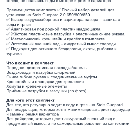
колею, не опасаясь воды в моторе и ремне вариатора.
Преимущества комплекта ✅ Полный набор деталей для
установки на Stels Guepard 2.0 650/800/850
✅ Вывод воздухозаборника и вариатора наверх – защита от
воды и грязи
✅ Адаптирован под родной пластик квадроцикла
✅ Жёсткие пластиковые патрубки + эластичные синие рукава
✅ Металлический кронштейн и крепёж в комплекте
✅ Эстетичный внешний вид – аккуратный вынос спереди
✅ Подходит для активного бездорожья, охоты, рыбалки и
туризма
Что входит в комплект
Передняя декоративная накладка/панель
Воздуховоды и патрубки шноркелей
Синие гибкие рукава и соединительные муфты
Кронштейны и площадки для крепления
Хомуты и крепёжные элементы
Приёмные патрубки и заглушки (по фото)
Для кого этот комплект
Для тех, кто регулярно ходит в воду и грязь на Stels Guepard
Для владельцев, которые хотят минимизировать риск гидроуда
и замены ремня вариатора
Для райдеров, которые ценят аккуратный внешний вид и
продуманный вынос, а не самодельные решения из сантехники