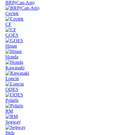
BRP(Can-Am)
Cectek
CF
GOES
Hisun
Honda
Kawasaki
Loncin
ODES
Polaris
RM
Segway
Stels