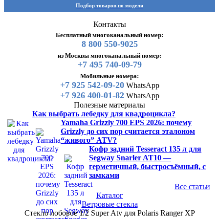
Подбор товаров по модели
Контакты
Бесплатный многоканальный номер:
8 800 550-9025
из Москвы многоканальный номер:
+7 495 740-09-79
Мобильные номера:
+7 925 542-09-20
WhatsApp
+7 926 400-01-82
WhatsApp
Полезные материалы
Как выбрать лебедку для квадроцикла?
Yamaha Grizzly 700 EPS 2026: почему
Grizzly до сих пор считается эталоном
“живого” ATV?
Кофр задний Tesseract 135 л для
Segway Snarler AT10 —
герметичный, быстросъёмный, с
замками
Все статьи
Каталог
Ветровые стекла
Стекло лобовое 1/2 Super Atv для Polaris Ranger XP