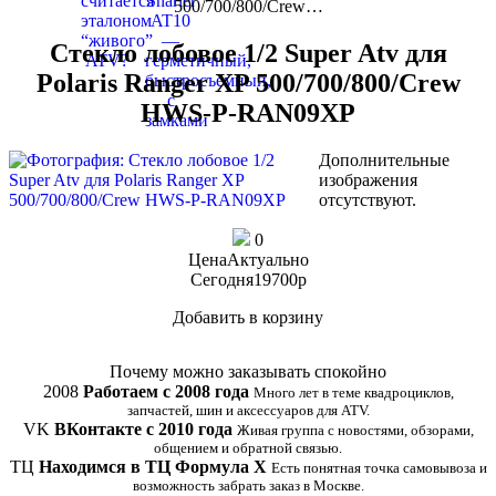
500/700/800/Crew…
Стекло лобовое 1/2 Super Atv для
Polaris Ranger XP 500/700/800/Crew
HWS-P-RAN09XP
Дополнительные
изображения
отсутствуют.
0
Цена
Актуально
Сегодня
19700
p
Добавить в корзину
Купить в 1 клик
Почему можно заказывать спокойно
2008
Работаем с 2008 года
Много лет в теме квадроциклов,
запчастей, шин и аксессуаров для ATV.
VK
ВКонтакте с 2010 года
Живая группа с новостями, обзорами,
общением и обратной связью.
ТЦ
Находимся в ТЦ Формула Х
Есть понятная точка самовывоза и
возможность забрать заказ в Москве.