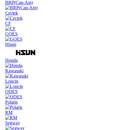
BRP(Can-Am)
Cectek
CF
GOES
Hisun
Honda
Kawasaki
Loncin
ODES
Polaris
RM
Segway