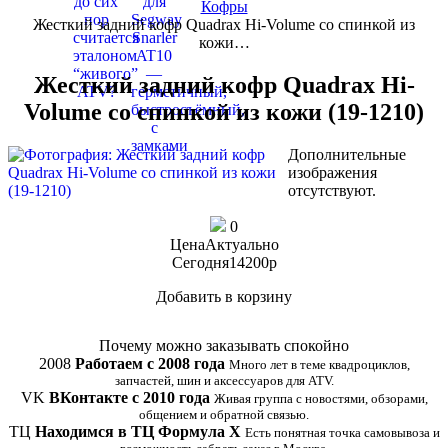
Кофры
Жесткий задний кофр Quadrax Hi-Volume со спинкой из
кожи…
Жесткий задний кофр Quadrax Hi-
Volume со спинкой из кожи (19-1210)
Дополнительные
изображения
отсутствуют.
0
Цена
Актуально
Сегодня
14200
p
Добавить в корзину
Купить в 1 клик
Почему можно заказывать спокойно
2008
Работаем с 2008 года
Много лет в теме квадроциклов,
запчастей, шин и аксессуаров для ATV.
VK
ВКонтакте с 2010 года
Живая группа с новостями, обзорами,
общением и обратной связью.
ТЦ
Находимся в ТЦ Формула Х
Есть понятная точка самовывоза и