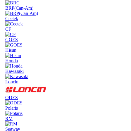
BRP(Can-Am)
Cectek
CF
GOES
Hisun
Honda
Kawasaki
Loncin
ODES
Polaris
RM
Segway