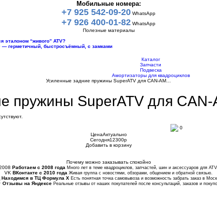
Мобильные номера:
+7 925 542-09-20
WhatsApp
+7 926 400-01-82
WhatsApp
Полезные материалы
тся эталоном “живого” ATV?
10 — герметичный, быстросъёмный, с замками
Каталог
Запчасти
Подвеска
Амортизаторы для квадроциклов
Усиленные задние пружины SuperATV для CAN-AM…
ие пружины SuperATV для C
утствуют.
0
Цена
Актуально
Сегодня
12300
p
Добавить в корзину
Купить в 1 клик
Почему можно заказывать спокойно
2008
Работаем с 2008 года
Много лет в теме квадроциклов, запчастей, шин и аксессуаров для ATV
VK
ВКонтакте с 2010 года
Живая группа с новостями, обзорами, общением и обратной связью.
Находимся в ТЦ Формула Х
Есть понятная точка самовывоза и возможность забрать заказ в Моск
★
Отзывы на Яндексе
Реальные отзывы от наших покупателей после консультаций, заказов и покупо