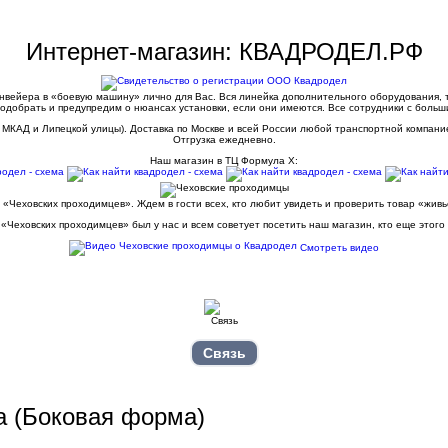
Интернет-магазин: КВАДРОДЕЛ.РФ
конвейера в «боевую машину» лично для Вас. Вся линейка дополнительного оборудования,
одобрать и предупредим о нюансах установки, если они имеются. Все сотрудники с больш
 МКАД и Липецкой улицы). Доставка по Москве и всей России любой транспортной компани
Отгрузка ежедневно.
Наш магазин в ТЦ Формула Х:
 «Чеховских проходимцев». Ждем в гости всех, кто любит увидеть и проверить товар «жив
«Чеховских проходимцев» был у нас и всем советует посетить наш магазин, кто еще этого
Смотреть видео
Связь
а (Боковая форма)