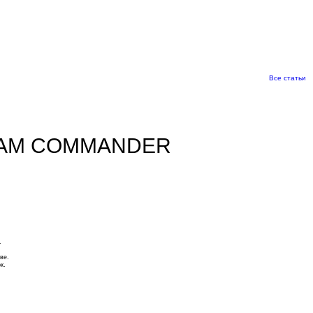
Все статьи
AN-AM COMMANDER
.
ве.
к.