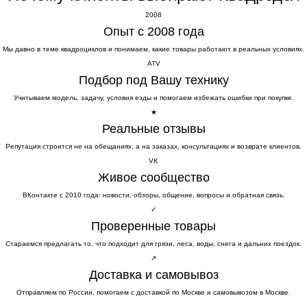
2008
Опыт с 2008 года
Мы давно в теме квадроциклов и понимаем, какие товары работают в реальных условиях.
ATV
Подбор под Вашу технику
Учитываем модель, задачу, условия езды и помогаем избежать ошибки при покупке.
★
Реальные отзывы
Репутация строится не на обещаниях, а на заказах, консультациях и возврате клиентов.
VK
Живое сообщество
ВКонтакте с 2010 года: новости, обзоры, общение, вопросы и обратная связь.
✓
Проверенные товары
Стараемся предлагать то, что подходит для грязи, леса, воды, снега и дальних поездок.
↗
Доставка и самовывоз
Отправляем по России, помогаем с доставкой по Москве и самовывозом в Москве.