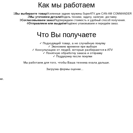
Как мы работаем
1
Вы выбираете товар
Усиленные задние пружины SuperATV для CAN-AM COMMANDER
2
Мы уточняем детали
Модель техники, задачу, наличие, доставку.
3
Согласовываем заказ
Подтверждаем стоимость и удобный способ получения.
4
Отправляем или выдаём
Надёжно упаковываем и передаём заказ.
Что Вы получаете
✓
Подходящий товар, а не случайную покупку
✓
Экономию времени при выборе
✓
Консультацию от людей, которые разбираются в ATV
✓
Понятную обработку заказа и отправку
✓
Поддержку после покупки
Мы работаем для того, чтобы Ваша техника ехала дальше.
Загрузка формы оценки...
ке.