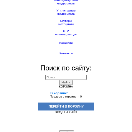
Малокубатурные
квадроциклы
Утилитарные
квадроциклы
Скутеры
мотоциклы
UTV
мотовездеходы
Вакансии
Контакты
Поиск по сайту:
Найти
КОРЗИНА
В корзине:
Товаров в корзине =
0
ПЕРЕЙТИ В КОРЗИНУ
ВХОД НА САЙТ