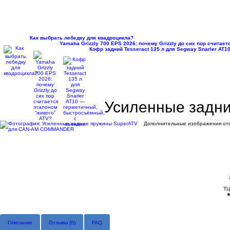
Как выбрать лебедку для квадроцикла?
Yamaha Grizzly 700 EPS 2026: почему Grizzly до сих пор считае
Кофр задний Tesseract 135 л для Segway Snarler AT
Усиленные задн
Дополнительные изображения отс
ТЦ
Описание
Отзывы (
0
)
FAQ