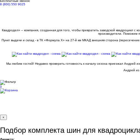
Бесплатный звонок:
8 (800) 550 9025
Квадродел» – компания, созданная для того, чтобы превратить заводской квадроцикл с 
производители. Поможем п
Пункт выдачи и склад - в ТК «Формула X» на 27-й км МКАД внешняя сторона (пересечение
Мы любим гостей! Недавно проверить готовность к началу сезона приезжал Андрей из
Андрей из 
0
×
Подбор комплекта шин для квадроцикл
Диаметр: