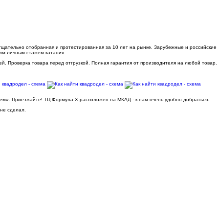
 тщательно отобранная и протестированная за 10 лет на рынке. Зарубежные и российские
им личным стажем катания.
ей. Проверка товара перед отгрузкой. Полная гарантия от производителя на любой товар.
ьем». Приезжайте! ТЦ Формула Х расположен на МКАД - к нам очень удобно добраться.
 не сделал.