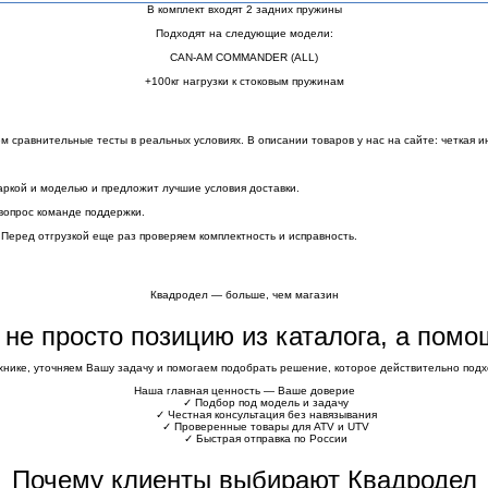
В комплект входят 2 задних пружины
Подходят на следующие модели:
CAN-AM COMMANDER (ALL)
+100кг нагрузки к стоковым пружинам
сравнительные тесты в реальных условиях. В описании товаров у нас на сайте: четкая и
аркой и моделью и предложит лучшие условия доставки.
вопрос команде поддержки.
 Перед отгрузкой еще раз проверяем комплектность и исправность.
Квадродел — больше, чем магазин
е не просто позицию из каталога, а пом
хнике, уточняем Вашу задачу и помогаем подобрать решение, которое действительно подхо
Наша главная ценность — Ваше доверие
✓
Подбор под модель и задачу
✓
Честная консультация без навязывания
✓
Проверенные товары для ATV и UTV
✓
Быстрая отправка по России
Почему клиенты выбирают Квадродел