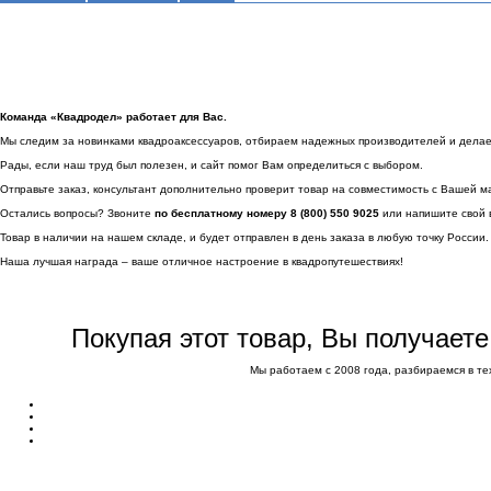
Команда «Квадродел» работает для Вас.
Мы следим за новинками квадроаксессуаров, отбираем надежных производителей и делаем 
Рады, если наш труд был полезен, и сайт помог Вам определиться с выбором.
Отправьте заказ, консультант дополнительно проверит товар на совместимость с Вашей м
Остались вопросы? Звоните
по бесплатному номеру 8 (800) 550 9025
или напишите свой 
Товар в наличии на нашем складе, и будет отправлен в день заказа в любую точку России.
Наша лучшая награда – ваше отличное настроение в квадропутешествиях!
Покупая этот товар, Вы получает
Мы работаем с 2008 года, разбираемся в те