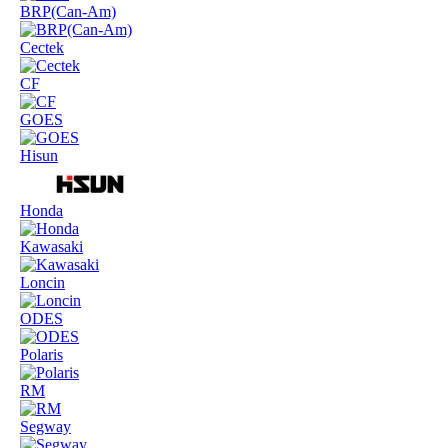
BRP(Can-Am)
Cectek
CF
GOES
Hisun
Honda
Kawasaki
Loncin
ODES
Polaris
RM
Segway