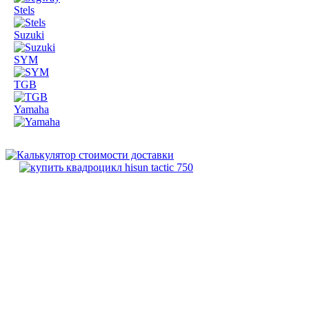
Stels
Suzuki
SYM
TGB
Yamaha