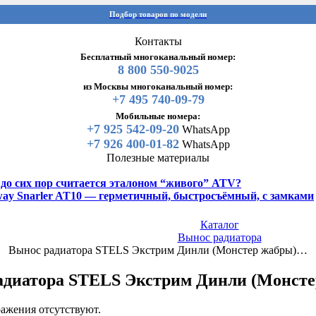
Подбор товаров по модели
Контакты
Бесплатный многоканальный номер:
8 800 550-9025
из Москвы многоканальный номер:
+7 495 740-09-79
Мобильные номера:
+7 925 542-09-20
WhatsApp
+7 926 400-01-82
WhatsApp
Полезные материалы
y до сих пор считается эталоном “живого” ATV?
gway Snarler AT10 — герметичный, быстросъёмный, с замками
Каталог
Вынос радиатора
Вынос радиатора STELS Экстрим Динли (Монстер жабры)…
адиатора STELS Экстрим Динли (Монсте
ажения отсутствуют.