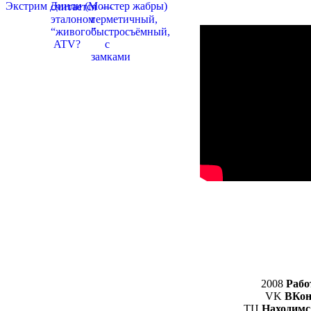
2008
Рабо
VK
ВКон
ТЦ
Находимс