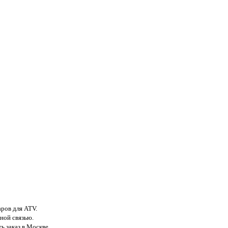
аров для ATV.
ной связью.
ь заказ в Москве.