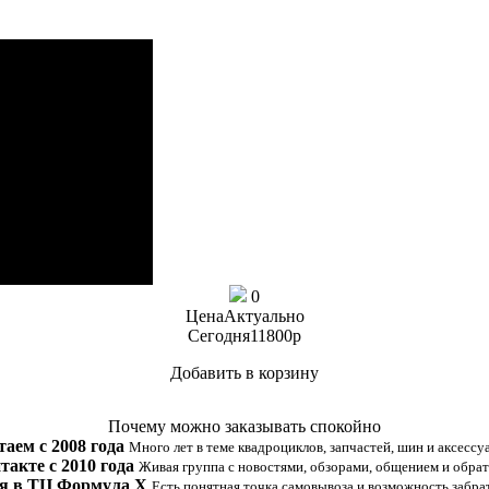
0
Цена
Актуально
Сегодня
11800
p
Добавить в корзину
Купить в 1 клик
Почему можно заказывать спокойно
таем с 2008 года
Много лет в теме квадроциклов, запчастей, шин и аксессу
такте с 2010 года
Живая группа с новостями, обзорами, общением и обрат
я в ТЦ Формула Х
Есть понятная точка самовывоза и возможность забрат