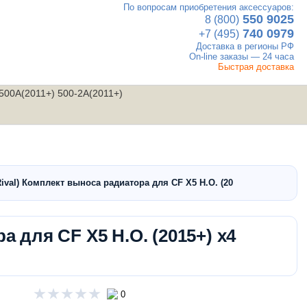
По вопросам приобретения аксессуаров:
×
550 9025
8 (800)
740 0979
+7 (495)
Доставка в регионы РФ
On-line заказы — 24 часа
Быстрая доставка
 500A(2011+) 500-2A(2011+)
UTV
Вакансии
Контакты
мотовездеходы
Rival) Комплект выноса радиатора для CF X5 H.O. (2015+) x4 (2016+) 5
а для CF X5 H.O. (2015+) x4
0