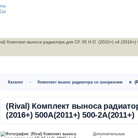
.ru
val) Комплект выноса радиатора для CF X5 H.O. (2015+) x4 (2016+)
Малокубатурные
Утилитарные
Скутеры
квадроциклы
квадроциклы
мотоциклы
Каталог
Комплект вынос радиатора со шноркелем
(
(Rival) Комплект выноса радиатор
(2016+) 500A(2011+) 500-2A(2011+)
Дополнительные