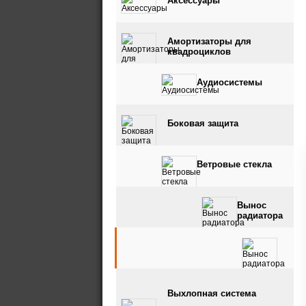
Аксессуары
Амортизаторы для
квадроциклов
Аудиосистемы
Боковая защита
Ветровые стекла
Вынос
радиатора
Выхлопная система
Вынос радиатора и
шноркель