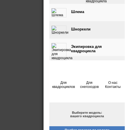
квадроцикла
Шлема
Шноркели
Экипировка для
квадроцикла
Для
Для
О нас
квадроциклов
снегоходов
Контакты
ПОДБОР ПО МОДЕЛИ
Выберите модель:
вашего квадроцикла