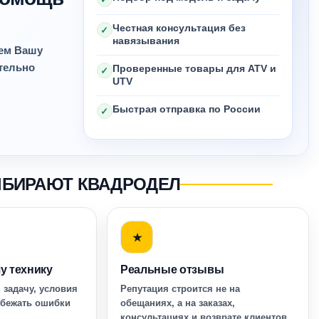
Честная консультация без
✓
навязывания
яем Вашу
ительно
Проверенные товары для ATV и
✓
UTV
Быстрая отправка по России
✓
ЫБИРАЮТ КВАДРОДЕЛ
★
у технику
Реальные отзывы
 задачу, условия
Репутация строится не на
збежать ошибки
обещаниях, а на заказах,
консультациях и возврате клиентов.