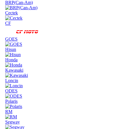
BRP(Can-Am)
Cectek
CF
GOES
Hisun
Honda
Kawasaki
Loncin
ODES
Polaris
RM
Segway