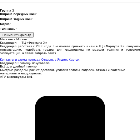
Группа 3
Ширина передних шин:
Ширина задних шин:
Марка:
Тип шины:
Применить фильтр
Магазин в Москве
Квадродел — ТЦ «Формула Х»
Квадродел работает с 2008 года. Вы можете приехать к нам в ТЦ «Формула Х», получить
консультацию, подобрать товары для квадроцикла по модели техники и условиям
эксплуатации, а также забрать заказ.
Контакты и схема проезда
Открыть в Яндекс Картах
Квадродел • помощь покупателю
Всё для удобной покупки
Быстрые разделы: расчёт доставки, условия оплаты, вопросы, отзывы и полезные
материалы о квадроциклах.
ATV
аксессуары №1