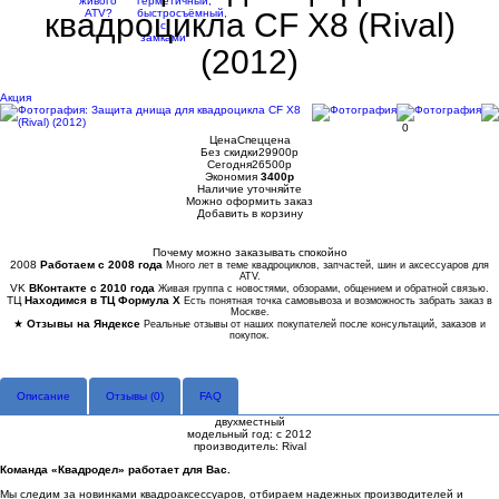
квадроцикла СF X8 (Rival)
(2012)
Акция
0
Цена
Спеццена
Без скидки
29900
p
Сегодня
26500
p
Экономия
3400
p
Наличие
уточняйте
Можно оформить заказ
Добавить в корзину
Купить в 1 клик
Почему можно заказывать спокойно
2008
Работаем с 2008 года
Много лет в теме квадроциклов, запчастей, шин и аксессуаров для
ATV.
VK
ВКонтакте с 2010 года
Живая группа с новостями, обзорами, общением и обратной связью.
ТЦ
Находимся в ТЦ Формула Х
Есть понятная точка самовывоза и возможность забрать заказ в
Москве.
★
Отзывы на Яндексе
Реальные отзывы от наших покупателей после консультаций, заказов и
покупок.
Описание
Отзывы (
0
)
FAQ
двухместный
модельный год: с 2012
производитель: Rival
Команда «Квадродел» работает для Вас.
Мы следим за новинками квадроаксессуаров, отбираем надежных производителей и