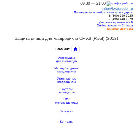
09:30 — 21:00
info@kvadrodel.ru
По вопросам приобретения аксессуаров:
8 (800)
550 9025
+7 (495)
740 0979
Доставка в регионы РФ
On-line заказы — 24 часа
Быстрая доставка
Защита днища для квадроцикла СF X8 (Rival) (2012)
Главная
▾
Аксессуары
для снегохода
Малокубатурные
квадроциклы
Утилитарные
квадроциклы
Скутеры
мотоциклы
UTV
мотовездеходы
Вакансии
Контакты