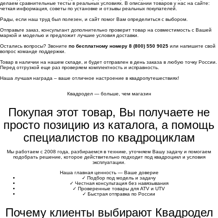
делаем сравнительные тесты в реальных условиях. В описании товаров у нас на сайте:
четкая информация, советы по установке и отзывы реальных покупателей.
Рады, если наш труд был полезен, и сайт помог Вам определиться с выбором.
Отправьте заказ, консультант дополнительно проверит товар на совместимость с Вашей
маркой и моделью и предложит лучшие условия доставки.
Остались вопросы? Звоните
по бесплатному номеру 8 (800) 550 9025
или напишите свой
вопрос команде поддержки.
Товар в наличии на нашем складе, и будет отправлен в день заказа в любую точку России.
Перед отгрузкой еще раз проверяем комплектность и исправность.
Наша лучшая награда – ваше отличное настроение в квадропутешествиях!
Квадродел — больше, чем магазин
Покупая этот товар, Вы получаете не
просто позицию из каталога, а помощь
специалистов по квадроциклам
Мы работаем с 2008 года, разбираемся в технике, уточняем Вашу задачу и помогаем
подобрать решение, которое действительно подходит под квадроцикл и условия
эксплуатации.
Наша главная ценность — Ваше доверие
✓
Подбор под модель и задачу
✓
Честная консультация без навязывания
✓
Проверенные товары для ATV и UTV
✓
Быстрая отправка по России
Почему клиенты выбирают Квадродел