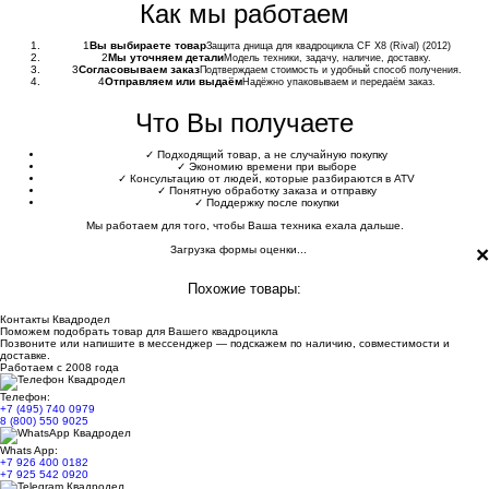
Как мы работаем
1
Вы выбираете товар
Защита днища для квадроцикла СF X8 (Rival) (2012)
2
Мы уточняем детали
Модель техники, задачу, наличие, доставку.
3
Согласовываем заказ
Подтверждаем стоимость и удобный способ получения.
4
Отправляем или выдаём
Надёжно упаковываем и передаём заказ.
Что Вы получаете
✓
Подходящий товар, а не случайную покупку
✓
Экономию времени при выборе
✓
Консультацию от людей, которые разбираются в ATV
✓
Понятную обработку заказа и отправку
✓
Поддержку после покупки
Мы работаем для того, чтобы Ваша техника ехала дальше.
×
Загрузка формы оценки...
Похожие товары:
Контакты Квадродел
Поможем подобрать товар для Вашего квадроцикла
Позвоните или напишите в мессенджер — подскажем по наличию, совместимости и
доставке.
Работаем с 2008 года
Телефон:
+7 (495) 740 0979
8 (800) 550 9025
Whats App:
+7 926 400 0182
+7 925 542 0920