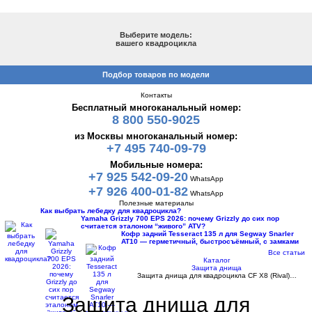
ПОДБОР ПО МОДЕЛИ
Выберите модель:
вашего квадроцикла
Подбор товаров по модели
Контакты
Бесплатный многоканальный номер:
8 800 550-9025
из Москвы многоканальный номер:
+7 495 740-09-79
Мобильные номера:
+7 925 542-09-20
WhatsApp
+7 926 400-01-82
WhatsApp
Полезные материалы
Как выбрать лебедку для квадроцикла?
Yamaha Grizzly 700 EPS 2026: почему Grizzly до сих пор
считается эталоном “живого” ATV?
Кофр задний Tesseract 135 л для Segway Snarler
AT10 — герметичный, быстросъёмный, с замками
Все статьи
Каталог
Защита днища
Защита днища для квадроцикла СF X8 (Rival)…
Защита днища для