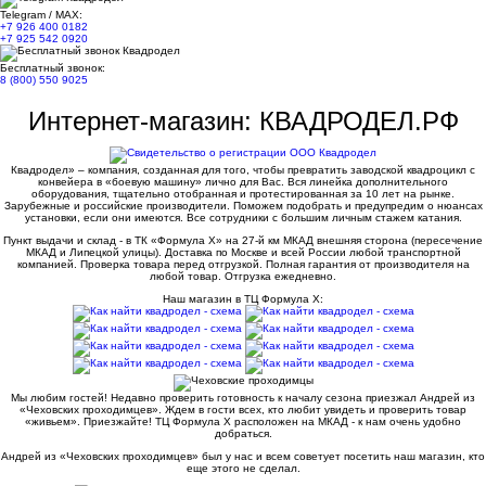
Telegram / MAX:
+7 926 400 0182
+7 925 542 0920
Бесплатный звонок:
8 (800) 550 9025
Интернет-магазин: КВАДРОДЕЛ.РФ
Квадродел» – компания, созданная для того, чтобы превратить заводской квадроцикл с
конвейера в «боевую машину» лично для Вас. Вся линейка дополнительного
оборудования, тщательно отобранная и протестированная за 10 лет на рынке.
Зарубежные и российские производители. Поможем подобрать и предупредим о нюансах
установки, если они имеются. Все сотрудники с большим личным стажем катания.
Пункт выдачи и склад - в ТК «Формула X» на 27-й км МКАД внешняя сторона (пересечение
МКАД и Липецкой улицы). Доставка по Москве и всей России любой транспортной
компанией. Проверка товара перед отгрузкой. Полная гарантия от производителя на
любой товар. Отгрузка ежедневно.
Наш магазин в ТЦ Формула Х:
Мы любим гостей! Недавно проверить готовность к началу сезона приезжал Андрей из
«Чеховских проходимцев». Ждем в гости всех, кто любит увидеть и проверить товар
«живьем». Приезжайте! ТЦ Формула Х расположен на МКАД - к нам очень удобно
добраться.
Андрей из «Чеховских проходимцев» был у нас и всем советует посетить наш магазин, кто
еще этого не сделал.