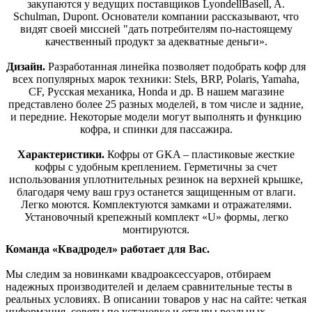
закупаются у ведущих поставщиков LyondellBasell, A.
Schulman, Dupont. Основатели компании рассказывают, что
видят своей миссией "дать потребителям по-настоящему
качественный продукт за адекватные деньги».
Дизайн.
Разработанная линейка позволяет подобрать кофр для
всех популярных марок техники: Stels, BRP, Polaris, Yamaha,
CF, Русская механика, Honda и др. В нашем магазине
представлено более 25 разных моделей, в том числе и задние,
и передние. Некоторые модели могут выполнять и функцию
кофра, и спинки для пассажира.
Характеристики.
Кофры от GKA – пластиковые жесткие
кофры с удобным креплением. Герметичны за счет
использования уплотнительных резинок на верхней крышке,
благодаря чему ваш груз останется защищенным от влаги.
Легко моются. Комплектуются замками и отражателями.
Установочный крепежный комплект «U» формы, легко
монтируются.
Команда «Квадродел» работает для Вас.
Мы следим за новинками квадроаксессуаров, отбираем
надежных производителей и делаем сравнительные тесты в
реальных условиях. В описании товаров у нас на сайте: четкая
информация, советы по установке и отзывы реальных