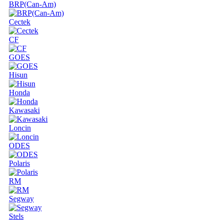
BRP(Can-Am)
Cectek
CF
GOES
Hisun
Honda
Kawasaki
Loncin
ODES
Polaris
RM
Segway
Stels