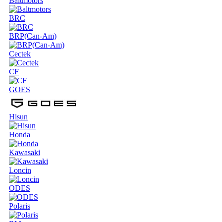
Baltmotors
BRC
BRP(Can-Am)
Cectek
CF
GOES
Hisun
Honda
Kawasaki
Loncin
ODES
Polaris