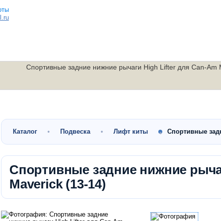
.ru
Спортивные задние нижние рычаги High Lifter для Can-Am M
Малокубатурные
Утилитарные
Скутеры
квадроциклы
квадроциклы
мотоциклы
Каталог
Подвеска
Лифт киты
Спортивные задн
Спортивные задние нижние рычаг
Maverick (13-14)