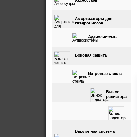
Аксессуары
Амортизаторы для
квадроциклов
Аудиосистемы
Боковая защита
Ветровые стекла
Вынос
радиатора
Вынос радиатора и
Выхлопная система
шноркель