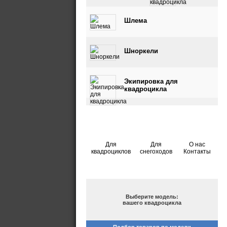
квадроцикла
Шлема
Шноркели
Экипировка для
квадроцикла
Для
Для
О нас
квадроциклов
снегоходов
Контакты
ПОДБОР ПО МОДЕЛИ
Выберите модель:
вашего квадроцикла