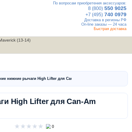
По вопросам приобретения аксессуаров:
×
550 9025
8 (800)
740 0979
+7 (495)
Доставка в регионы РФ
On-line заказы — 24 часа
Быстрая доставка
averick (13-14)
UTV
Вакансии
Контакты
мотовездеходы
ие нижние рычаги High Lifter для Can-Am Maverick…
и High Lifter для Can-Am
0