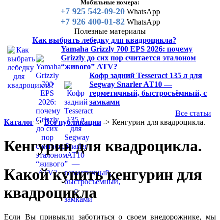
Мобильные номера:
+7 925 542-09-20
WhatsApp
+7 926 400-01-82
WhatsApp
Полезные материалы
Как выбрать лебедку для квадроцикла?
Yamaha Grizzly 700 EPS 2026: почему
Grizzly до сих пор считается эталоном
“живого” ATV?
Кофр задний Tesseract 135 л для
Segway Snarler AT10 —
герметичный, быстросъёмный, с
замками
Все статьи
Каталог
->
Все публикации
->
Кенгурин для квадроцикла.
Кенгурин для квадроцикла.
Какой купить кенгурин для
квадроцикла
Если Вы привыкли заботиться о своем внедорожнике, мы