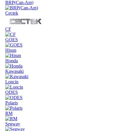
BRP(Can-Am)
Cectek
CF
GOES
Hisun
Honda
Kawasaki
Loncin
ODES
Polaris
RM
Segway