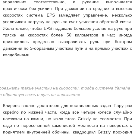
управления соответственно, и руление выполняется
практически без усилия. При движении на средних и высоких
скоростях система EPS замедляет управление, несколько
увеличивая нагрузку на руль за счет усиления обратной связи.
Желательно, чтобы EPS подавало большее усилие на руль при
тряске на скоростях более 50 километров в час; иногда
приходилось предельно выворачивать руль при быстром
движении по S-образным участкам пути и на прямых участках с
колдобинами.
роезжать такие участки на скорости, тогда система Yamaha
 обратную связь и руль не «прыгает».
Клиренс вполне достаточен для поставленных задач. Пару раз
скребло по нижней части, когда все четыре колеса случайно
наезжали на камни, но из-за этого Grizzly не сломается. При
езде по пересеченной каменистой местности на поворотах с
поднятием внутренней обочины, квадроцикл Grizzly проходил