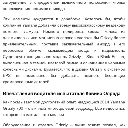
затруднение в определении включенного положения кнопки
переключения режимов привода.
Эти моменты нуждаются в доработке. Хотелось бы, чтобы
компания Yamaha добавила своему высококлассному вездеходу
немного гламура. Немного полировки, хрома, колеса из
алюминиевых или магниевых сплавов сделали бы Grizzly более
привлекательным, поставив заключительный аккорд в его
неброском облике, скрывающем мощь и надежность.
Существует специальная модель Grizzly – Stealth Black Edition,
выполненная в темной цветовой гамме и оснащенная черными
колесными дисками. Думается, что в дизайн Grizzly с системой
EPS не помешало бы добавить немного блестящих
хромированных деталей.
Впечатления водителя-испытателя Кевина Олреда
Как показывает мой долголетний опыт, квадроцикл 2014 Yamaha
Grizzly 700 – отличный многоцелевой вездеход. Все недостатки,
которые я заметил – это мелочи.
Оборудование и отделка Grizzly – выше всяких похвал, как