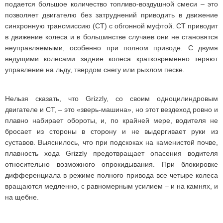
подается большое количество топливо-воздушной смеси – это
позволяет двигателю без затруднений приводить в движение
синхронную трансмиссию (СТ) с обгонной муфтой. СТ приводит
в движение колеса и в большинстве случаев они не становятся
неуправляемыми, особенно при полном приводе. С двумя
ведущими колесами задние колеса кратковременно теряют
управление на льду, твердом снегу или рыхлом песке.
Нельзя сказать, что Grizzly, со своим одноцилиндровым
двигателе и СТ, – это «зверь-машина», но этот вездеход ровно и
плавно набирает обороты, и, по крайней мере, водителя не
бросает из стороны в сторону и не выдергивает руки из
суставов. Выяснилось, что при подскоках на каменистой почве,
плавность хода Grizzly предотвращает опасения водителя
относительно возможного опрокидывания. При блокировке
дифференциала в режиме полного привода все четыре колеса
вращаются медленно, с равномерным усилием – и на камнях, и
на щебне.