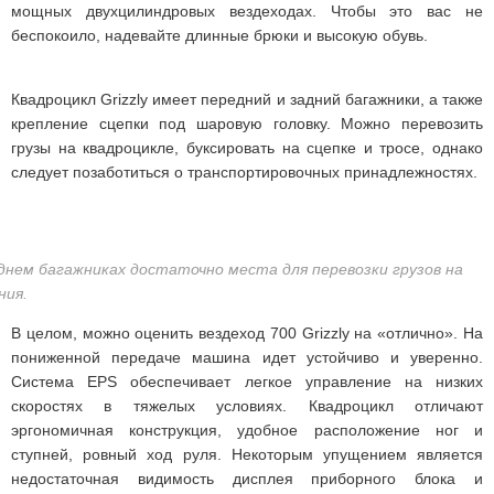
мощных двухцилиндровых вездеходах. Чтобы это вас не
беспокоило, надевайте длинные брюки и высокую обувь.
Квадроцикл Grizzly имеет передний и задний багажники, а также
крепление сцепки под шаровую головку. Можно перевозить
грузы на квадроцикле, буксировать на сцепке и тросе, однако
следует позаботиться о транспортировочных принадлежностях.
днем багажниках достаточно места для перевозки грузов на
ния.
В целом, можно оценить вездеход 700 Grizzly на «отлично». На
пониженной передаче машина идет устойчиво и уверенно.
Система EPS обеспечивает легкое управление на низких
скоростях в тяжелых условиях. Квадроцикл отличают
эргономичная конструкция, удобное расположение ног и
ступней, ровный ход руля. Некоторым упущением является
недостаточная видимость дисплея приборного блока и