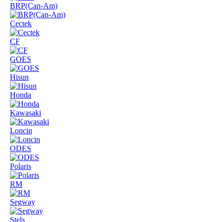
BRP(Can-Am)
Cectek
CF
GOES
Hisun
Honda
Kawasaki
Loncin
ODES
Polaris
RM
Segway
Stels