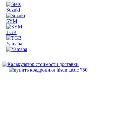
Suzuki
SYM
TGB
Yamaha