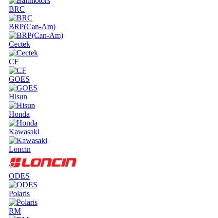
BRC
BRP(Can-Am)
Cectek
CF
GOES
Hisun
Honda
Kawasaki
Loncin
ODES
Polaris
RM