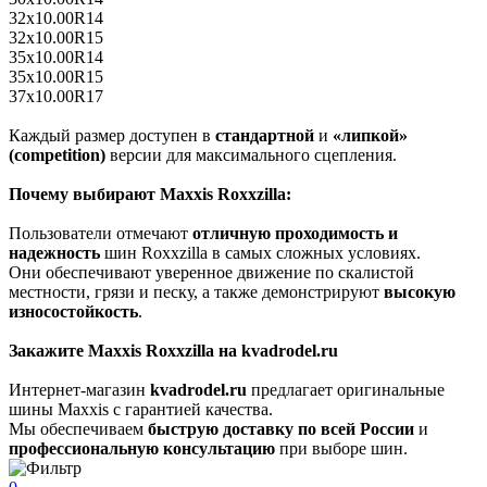
32x10.00R14
32x10.00R15
35x10.00R14
35x10.00R15
37x10.00R17
Каждый размер доступен в
стандартной
и
«липкой»
(competition)
версии для максимального сцепления.
Почему выбирают Maxxis Roxxzilla:
Пользователи отмечают
отличную проходимость и
надежность
шин Roxxzilla в самых сложных условиях.
Они обеспечивают уверенное движение по скалистой
местности, грязи и песку, а также демонстрируют
высокую
износостойкость
.
Закажите Maxxis Roxxzilla на kvadrodel.ru
Интернет-магазин
kvadrodel.ru
предлагает оригинальные
шины Maxxis с гарантией качества.
Мы обеспечиваем
быструю доставку по всей России
и
профессиональную консультацию
при выборе шин.