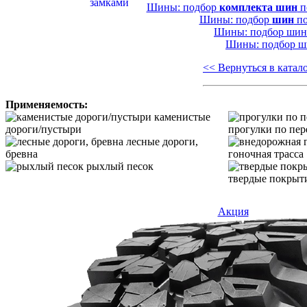
Шины: подбор
комплекта шин
п
Шины: подбор
шин
по
Шины: подбор ши
Шины: подбор 
<< Вернуться в катал
Применяемость:
каменистые
дороги/пустыри
прогулки по пер
лесные дороги,
бревна
гоночная трасса
рыхлый песок
твердые покрыти
Акция