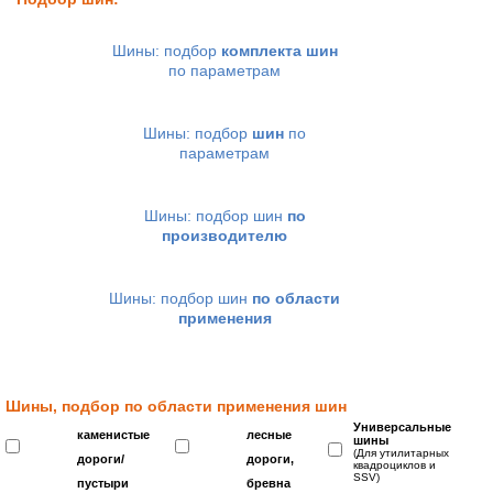
Шины: подбор
комплекта шин
по параметрам
Шины: подбор
шин
по
параметрам
Шины: подбор шин
по
производителю
Шины: подбор шин
по области
применения
Шины, подбор по области применения шин
Универсальные
каменистые
лесные
шины
(Для утилитарных
дороги/
дороги,
квадроциклов и
SSV)
пустыри
бревна