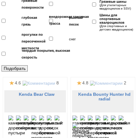
грязевые
Грязевые шины
(Для утилитарных
поверхности
квадроциклов и SSV)
Шины для
внедорожная гоночная
глубокая
рыхлый
спортивных
квалроциклов
трасса
грязь
песок
(Для спортивных и
детских квадроциклов)
прогулки по
снег
пересеченной
местности
твердые покрытия, высокая
скорость
4.6
8
4.8
2
Kenda Bear Claw
Kenda Bounty Hunter hd
radial