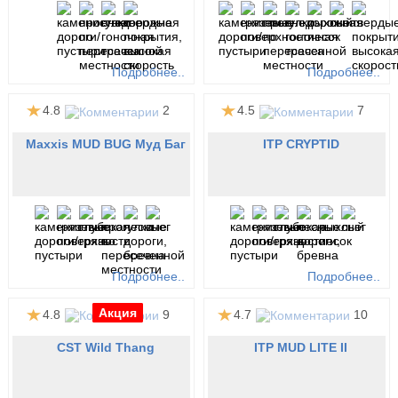
Подробнее..
Подробнее..
4.8
2
4.5
7
Maxxis MUD BUG Муд Баг
ITP CRYPTID
Подробнее..
Подробнее..
Акция
Акция
Акция
Акция
Акция
Акция
Акция
Акция
4.8
9
4.7
10
CST Wild Thang
ITP MUD LITE II