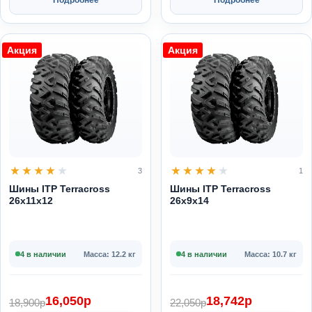
Подробнее
Подробнее
Акция
Акция
3
1
Шины ITP Terracross
Шины ITP Terracross
26x11x12
26x9x14
4 в наличии
Масса: 12.2 кг
4 в наличии
Масса: 10.7 кг
16,050
p
18,742
p
18,900
p
22,050
p