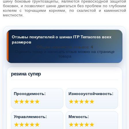
шину боковые грунтозацепы, являются превосходной защитой
боковин, и позволяют шине двигаться без проблем по глубоким
колеям с торчащими корнями, по скалистой и каменистой
местности.
Отзывы покупателей о шинах ITP Terracross всех
размеров
Общее количество отзывов:
4
Оценить товар и написать отзыв можно на странице
товара
резина супер
Проходимость:
Износоустойчивость:
Управляемость:
Мягкость: