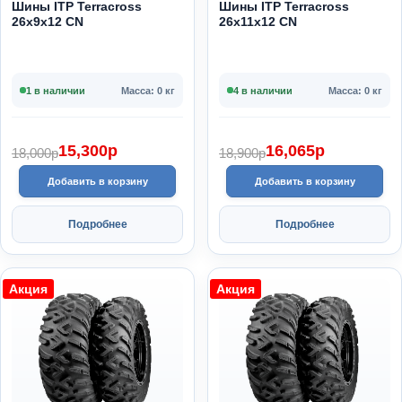
Шины ITP Terracross
Шины ITP Terracross
26x9x12 CN
26x11x12 CN
1 в наличии
Масса: 0 кг
4 в наличии
Масса: 0 кг
15,300
p
16,065
p
18,000
p
18,900
p
Добавить в корзину
Добавить в корзину
Подробнее
Подробнее
Акция
Акция