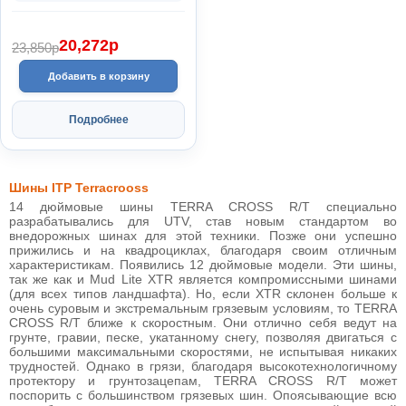
20,272
p
23,850
p
Добавить в корзину
Подробнее
Шины ITP Terracrooss
14 дюймовые шины TERRA CROSS R/T специально
разрабатывались для UTV, став новым стандартом во
внедорожных шинах для этой техники. Позже они успешно
прижились и на квадроциклах, благодаря своим отличным
характеристикам. Появились 12 дюймовые модели. Эти шины,
так же как и Mud Lite XTR является компромиссными шинами
(для всех типов ландшафта). Но, если XTR склонен больше к
очень суровым и экстремальным грязевым условиям, то TERRA
CROSS R/T ближе к скоростным. Они отлично себя ведут на
грунте, гравии, песке, укатанному снегу, позволяя двигаться с
большими максимальными скоростями, не испытывая никаких
трудностей. Однако в грязи, благодаря высокотехнологичному
протектору и грунтозацепам, TERRA CROSS R/T может
поспорить с большинством грязевых шин. Опоясывающие всю