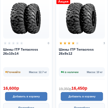
Акция
0
3
Шины ITP Terracross
Шины ITP Terracross
26x10x14
26x9x12
Уточняйте
Масса: 12.7 кг
4 в наличии
Масса: 10 кг
16,600
p
16,450
p
19,350
p
Добавить в корзину
Добавить в корзину