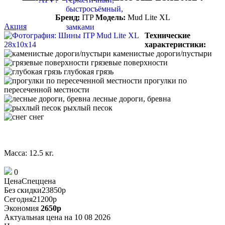
Бренд:
ITP
Модель:
Mud Lite XL
Акция
Технические
характеристики:
каменистые дороги/пустыри
грязевые поверхности
глубокая грязь
прогулки по
пересеченной местности
лесные дороги, бревна
рыхлый песок
снег
Масса: 12.5 кг.
0
Цена
Спеццена
Без скидки
23850
p
Сегодня
21200
p
Экономия
2650
p
Актуальная цена на 10 08 2026