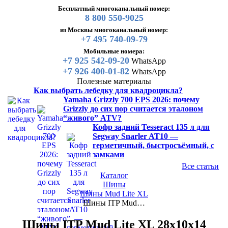
Бесплатный многоканальный номер:
8 800 550-9025
из Москвы многоканальный номер:
+7 495 740-09-79
Мобильные номера:
+7 925 542-09-20
WhatsApp
+7 926 400-01-82
WhatsApp
Полезные материалы
Как выбрать лебедку для квадроцикла?
Yamaha Grizzly 700 EPS 2026: почему
Grizzly до сих пор считается эталоном
“живого” ATV?
Кофр задний Tesseract 135 л для
Segway Snarler AT10 —
герметичный, быстросъёмный, с
замками
Все статьи
Каталог
Шины
Шины Mud Lite XL
Шины ITP Mud…
Шины ITP Mud Lite XL 28x10x14