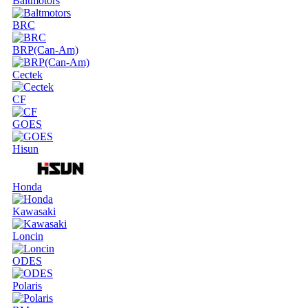
Baltmotors
BRC
BRP(Can-Am)
Cectek
CF
GOES
Hisun
Honda
Kawasaki
Loncin
ODES
Polaris