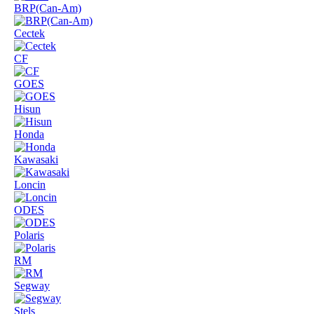
BRP(Can-Am)
Cectek
CF
GOES
Hisun
Honda
Kawasaki
Loncin
ODES
Polaris
RM
Segway
Stels