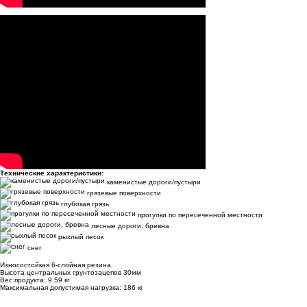
Технические характеристики:
каменистые дороги/пустыри
грязевые поверхности
глубокая грязь
прогулки по пересеченной местности
лесные дороги, бревна
рыхлый песок
снег
Износостойкая 6-слойная резина.
Высота центральных грунтозацепов 30мм
Вес продукта: 9.59 кг
Максимальная допустимая нагрузка: 186 кг