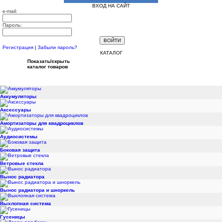
ВХОД НА САЙТ
e-mail:
Пароль:
Регистрация
|
Забыли пароль?
КАТАЛОГ
Показать/скрыть
каталог товаров
Аккумуляторы
Аксессуары
Амортизаторы для квадроциклов
Аудиосистемы
Боковая защита
Ветровые стекла
Вынос радиатора
Вынос радиатора и шноркель
Выхлопная система
Гусеницы