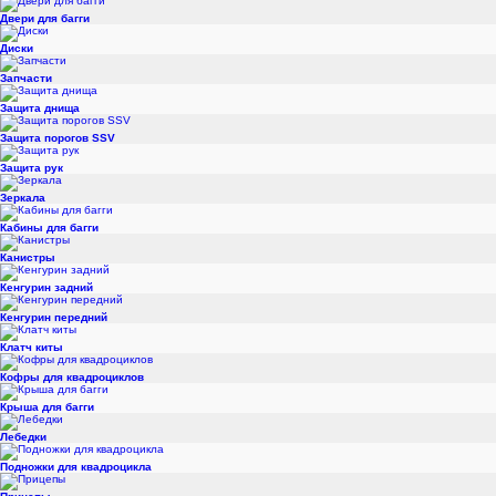
Двери для багги
Диски
Запчасти
Защита днища
Защита порогов SSV
Защита рук
Зеркала
Кабины для багги
Канистры
Кенгурин задний
Кенгурин передний
Клатч киты
Кофры для квадроциклов
Крыша для багги
Лебедки
Подножки для квадроцикла