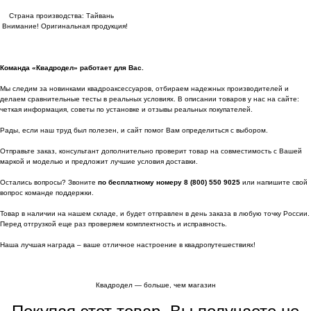
Страна производства: Тайвань
Внимание! Оригинальная продукция!
Команда «Квадродел» работает для Вас.
Мы следим за новинками квадроаксессуаров, отбираем надежных производителей и
делаем сравнительные тесты в реальных условиях. В описании товаров у нас на сайте:
четкая информация, советы по установке и отзывы реальных покупателей.
Рады, если наш труд был полезен, и сайт помог Вам определиться с выбором.
Отправьте заказ, консультант дополнительно проверит товар на совместимость с Вашей
маркой и моделью и предложит лучшие условия доставки.
Остались вопросы? Звоните
по бесплатному номеру 8 (800) 550 9025
или напишите свой
вопрос команде поддержки.
Товар в наличии на нашем складе, и будет отправлен в день заказа в любую точку России.
Перед отгрузкой еще раз проверяем комплектность и исправность.
Наша лучшая награда – ваше отличное настроение в квадропутешествиях!
Квадродел — больше, чем магазин