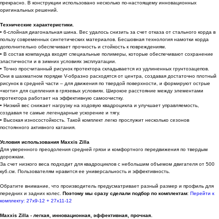
прекрасно. В конструкции использовано несколько по-настоящему инновационных
оригинальных решений.
Технические характеристики.
• 6-слойная диагональная шина. Вес удалось снизить за счет отказа от стального корда в
пользу современных синтетических материалов. Бесшовная технология намотки корда
дополнительно обеспечивает прочность и стойкость к повреждениям.
• В состав компаунда входят специальные полимеры, которые обеспечивают сохранение
эластичности и в зимних условиях эксплуатации.
• Точно просчитанный рисунок протектора складывается из удлиненных грунтозацепов.
Они в шахматном порядке V-образно расходятся от центра, создавая достаточно плотный
рисунок в средней части – для движения по твердой поверхности, и формируют острые
«когти» для сцепления в грязевых условиях. Широкое расстояние между элементами
протектора работает на эффективную самоочистку.
• Низкий вес снижает нагрузку на ходовую квадроцикла и улучшает управляемость,
создавая те самые легендарные ускорение и тягу.
• Высокая износостойкость. Такой комплект легко прослужит несколько сезонов
постоянного активного катания.
Условия использования Maxxis Zilla
Для уверенного преодоления средней грязи и комфортного передвижения по твердым
дорожкам.
За счет низкого веса подходит для квадроциклов с небольшим объемом двигателя от 500
куб.см. Пользователям нравится ее универсальность и эффективность.
Обратите внимание, что производитель предусматривает разный размер и профиль для
передних и задних колес.
Поэтому мы сразу сделали подбор по комплектам
:
Перейти к
комплекту: 27х9-12 + 27х11-12
Maxxis Zilla - легкая, инновационная, эффективная, прочная.