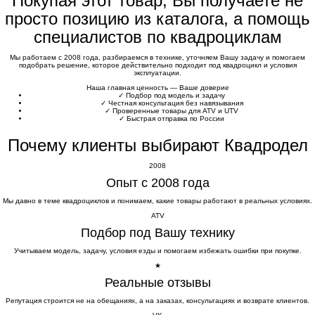
Покупая этот товар, Вы получаете не
просто позицию из каталога, а помощь
специалистов по квадроциклам
Мы работаем с 2008 года, разбираемся в технике, уточняем Вашу задачу и помогаем
подобрать решение, которое действительно подходит под квадроцикл и условия
эксплуатации.
Наша главная ценность — Ваше доверие
✓
Подбор под модель и задачу
✓
Честная консультация без навязывания
✓
Проверенные товары для ATV и UTV
✓
Быстрая отправка по России
Почему клиенты выбирают Квадродел
2008
Опыт с 2008 года
Мы давно в теме квадроциклов и понимаем, какие товары работают в реальных условиях.
ATV
Подбор под Вашу технику
Учитываем модель, задачу, условия езды и помогаем избежать ошибки при покупке.
★
Реальные отзывы
Репутация строится не на обещаниях, а на заказах, консультациях и возврате клиентов.