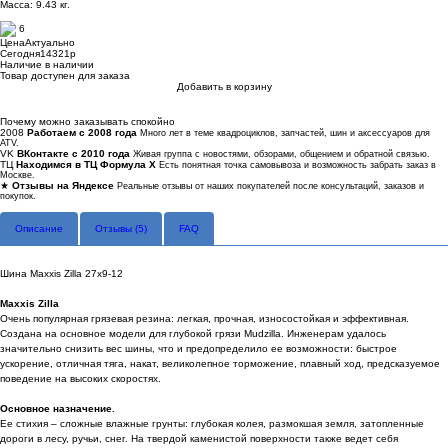
Масса: 9.43 кг.
6
Цена
Актуально
Сегодня
14321
p
Наличие
в наличии
Товар доступен для заказа
Добавить в корзину
Купить в 1 клик
Почему можно заказывать спокойно
2008
Работаем с 2008 года
Много лет в теме квадроциклов, запчастей, шин и аксессуаров для
ATV.
VK
ВКонтакте с 2010 года
Живая группа с новостями, обзорами, общением и обратной связью.
ТЦ
Находимся в ТЦ Формула Х
Есть понятная точка самовывоза и возможность забрать заказ в
Москве.
★
Отзывы на Яндексе
Реальные отзывы от наших покупателей после консультаций, заказов и
покупок.
Описание
Отзывы (
5
)
FAQ
Шина Maxxis Zilla 27x9-12
Maxxis Zilla
Очень популярная грязевая резина: легкая, прочная, износостойкая и эффективная.
Создана на основное модели для глубокой грязи Mudzilla. Инженерам удалось
значительно снизить вес шины, что и предопределило ее возможности: быстрое
ускорение, отличная тяга, накат, великолепное торможение, плавный ход, предсказуемое
поведение на высоких скоростях.
Основное назначение.
Ее стихия – сложные влажные грунты: глубокая колея, размокшая земля, затопленные
дороги в лесу, ручьи, снег. На твердой каменистой поверхности также ведет себя