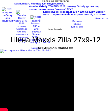
Полезные материалы
Как выбрать лебедку для квадроцикла?
Yamaha Grizzly 700 EPS 2026: почему Grizzly до сих пор
считается эталоном “живого” ATV?
Кофр задний Tesseract 135 л для Segway Snarler
AT10 — герметичный, быстросъёмный, с замками
Все статьи
Каталог
Шины
Шины Zilla
Шина Maxxis…
Шина Maxxis Zilla 27x9-12
Бренд:
MAXXIS
Модель:
Zilla