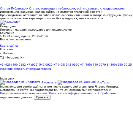
Статьи-Публикации
Статьи, переводы и публикации, всё что связано с квадроциклами
Информация, размещенная на сайте, не является публичной офертой.
Производитель оставляет за собой право вносить изменения в товар: конструкцию, форму,
цвет и технические характеристики — без предупреждения покупателя.
Квадродел
Интернет-магазин аксессуаров для квадроциклов
Компания
© ООО «Квадродел», 2008–2026
Все права защищены.
Карта сайта
Контакты
г. Москва,
ТЦ «Формула Х»
+7 (926) 400 0182
+7 (925) 542 0920
+7 (495) 542 0920
+7 (495) 740 0979
8 (800) 550 90 25
kvadrodel@mail.ru
info@kvadrodel.ru
Мы в сети
ВКонтакте
YouTube
Мы используем cookie-файлы, в том числе сервис веб-аналитики Яндекс.Метрика.
Оставаясь на сайте, вы подтверждаете, что ознакомились и соглашаетесь с
Пользовательским соглашением
,
Политикой конфиденциальности
,
Обработкой
персональных данных
.
Принять