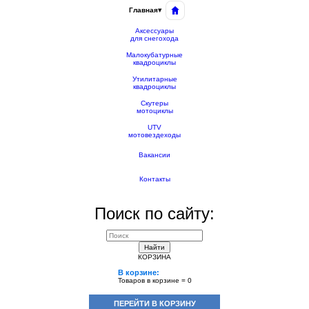
Главная
▾
Аксессуары
для снегохода
Малокубатурные
квадроциклы
Утилитарные
квадроциклы
Скутеры
мотоциклы
UTV
мотовездеходы
Вакансии
Контакты
Поиск по сайту:
Найти
КОРЗИНА
В корзине:
Товаров в корзине =
0
ПЕРЕЙТИ В КОРЗИНУ