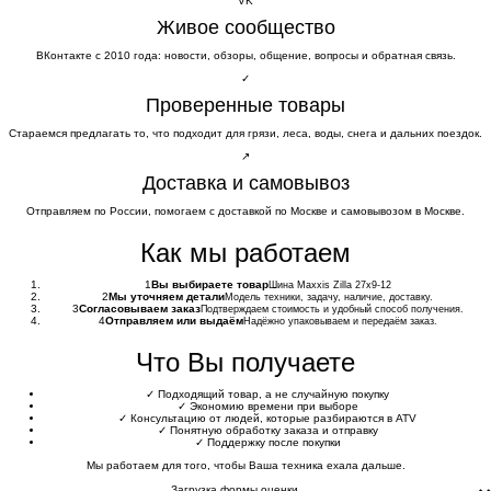
VK
Живое сообщество
ВКонтакте с 2010 года: новости, обзоры, общение, вопросы и обратная связь.
✓
Проверенные товары
Стараемся предлагать то, что подходит для грязи, леса, воды, снега и дальних поездок.
↗
Доставка и самовывоз
Отправляем по России, помогаем с доставкой по Москве и самовывозом в Москве.
Как мы работаем
1
Вы выбираете товар
Шина Maxxis Zilla 27x9-12
2
Мы уточняем детали
Модель техники, задачу, наличие, доставку.
3
Согласовываем заказ
Подтверждаем стоимость и удобный способ получения.
4
Отправляем или выдаём
Надёжно упаковываем и передаём заказ.
Что Вы получаете
✓
Подходящий товар, а не случайную покупку
✓
Экономию времени при выборе
✓
Консультацию от людей, которые разбираются в ATV
✓
Понятную обработку заказа и отправку
✓
Поддержку после покупки
Мы работаем для того, чтобы Ваша техника ехала дальше.
Загрузка формы оценки...