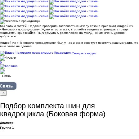
Мы любим гостей! Недавно проверить готовность к началу сезона приезжал Андрей из
«Чеховских проходимцев». Ждем в гости всех, кто любит увидеть и проверить товар
«живьем». Приезжайте! ТЦ Формула Х расположен на МКАД - к нам очень удобно
добраться.
Андрей из «Чеховских проходимцев» был у нас и всем советует посетить наш магазин, кто
еще этого не сделал.
Смотреть видео
0
Связь
×
Подбор комплекта шин для
квадроцикла (Боковая форма)
Диаметр:
Группа 1