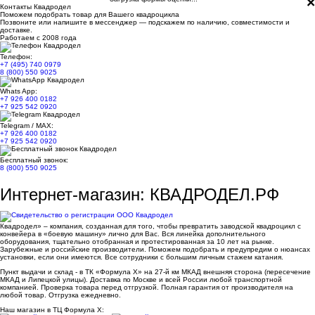
×
Контакты Квадродел
Поможем подобрать товар для Вашего квадроцикла
Позвоните или напишите в мессенджер — подскажем по наличию, совместимости и
доставке.
Работаем с 2008 года
Телефон:
+7 (495) 740 0979
8 (800) 550 9025
Whats App:
+7 926 400 0182
+7 925 542 0920
Telegram / MAX:
+7 926 400 0182
+7 925 542 0920
Бесплатный звонок:
8 (800) 550 9025
Интернет-магазин: КВАДРОДЕЛ.РФ
Квадродел» – компания, созданная для того, чтобы превратить заводской квадроцикл с
конвейера в «боевую машину» лично для Вас. Вся линейка дополнительного
оборудования, тщательно отобранная и протестированная за 10 лет на рынке.
Зарубежные и российские производители. Поможем подобрать и предупредим о нюансах
установки, если они имеются. Все сотрудники с большим личным стажем катания.
Пункт выдачи и склад - в ТК «Формула X» на 27-й км МКАД внешняя сторона (пересечение
МКАД и Липецкой улицы). Доставка по Москве и всей России любой транспортной
компанией. Проверка товара перед отгрузкой. Полная гарантия от производителя на
любой товар. Отгрузка ежедневно.
Наш магазин в ТЦ Формула Х: