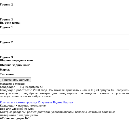
Группа 2
Группа 3
Высота шины:
Группа 1
Группа 2
Группа 3
Ширина передних шин:
Ширина задних шин:
Марка:
Тип шины:
Применить фильтр
Магазин в Москве
Квадродел — ТЦ «Формула Х»
Квадродел работает с 2008 года. Вы можете приехать к нам в ТЦ «Формула Х», получить
консультацию, подобрать товары для квадроцикла по модели техники и условиям
эксплуатации, а также забрать заказ.
Контакты и схема проезда
Открыть в Яндекс Картах
Квадродел • помощь покупателю
Всё для удобной покупки
Быстрые разделы: расчёт доставки, условия оплаты, вопросы, отзывы и полезные
материалы о квадроциклах.
ATV
аксессуары №1