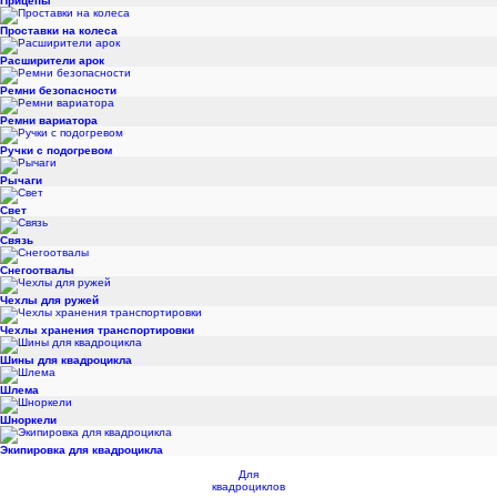
Прицепы
Проставки на колеса
Расширители арок
Ремни безопасности
Ремни вариатора
Ручки с подогревом
Рычаги
Свет
Связь
Снегоотвалы
Чехлы для ружей
Чехлы хранения транспортировки
Шины для квадроцикла
Шлема
Шноркели
Экипировка для квадроцикла
Для
квадроциклов