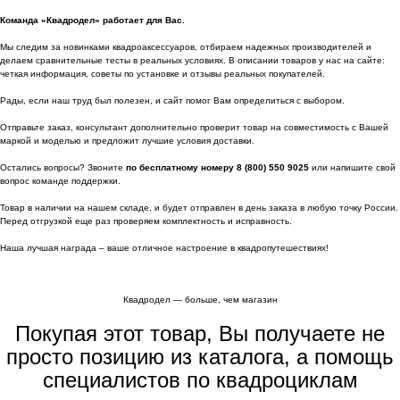
Команда «Квадродел» работает для Вас.
Мы следим за новинками квадроаксессуаров, отбираем надежных производителей и
делаем сравнительные тесты в реальных условиях. В описании товаров у нас на сайте:
четкая информация, советы по установке и отзывы реальных покупателей.
Рады, если наш труд был полезен, и сайт помог Вам определиться с выбором.
Отправьте заказ, консультант дополнительно проверит товар на совместимость с Вашей
маркой и моделью и предложит лучшие условия доставки.
Остались вопросы? Звоните
по бесплатному номеру 8 (800) 550 9025
или напишите свой
вопрос команде поддержки.
Товар в наличии на нашем складе, и будет отправлен в день заказа в любую точку России.
Перед отгрузкой еще раз проверяем комплектность и исправность.
Наша лучшая награда – ваше отличное настроение в квадропутешествиях!
Квадродел — больше, чем магазин
Покупая этот товар, Вы получаете не
просто позицию из каталога, а помощь
специалистов по квадроциклам