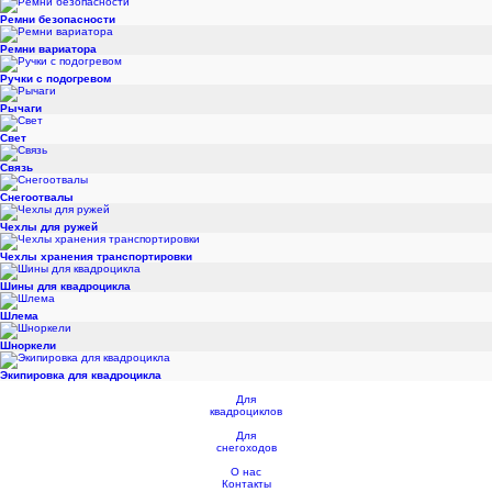
Ремни безопасности
Ремни вариатора
Ручки с подогревом
Рычаги
Свет
Связь
Снегоотвалы
Чехлы для ружей
Чехлы хранения транспортировки
Шины для квадроцикла
Шлема
Шноркели
Экипировка для квадроцикла
Для
квадроциклов
Для
снегоходов
О нас
Контакты