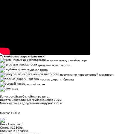
Технические характеристики:
каменистые дороги/пустыри
грязевые поверхности
глубокая грязь
прогулки по пересеченной местности
лесные дороги, бревна
рыхлый песок
снег
Износостойкая 6-слойная резина.
Высота центральных грунтозацепов 30мм
Максимальная допустимая нагрузка: 225 кг
Масса: 11.8 кг.
3
Цена
Актуально
Сегодня
16300
p
Наличие
в наличии