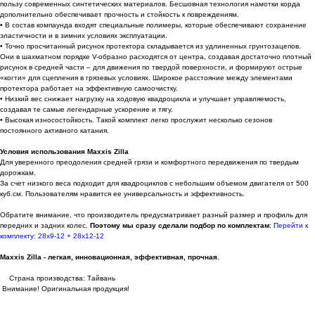
пользу современных синтетических материалов. Бесшовная технология намотки корда
дополнительно обеспечивает прочность и стойкость к повреждениям.
• В состав компаунда входят специальные полимеры, которые обеспечивают сохранение
эластичности и в зимних условиях эксплуатации.
• Точно просчитанный рисунок протектора складывается из удлиненных грунтозацепов.
Они в шахматном порядке V-образно расходятся от центра, создавая достаточно плотный
рисунок в средней части – для движения по твердой поверхности, и формируют острые
«когти» для сцепления в грязевых условиях. Широкое расстояние между элементами
протектора работает на эффективную самоочистку.
• Низкий вес снижает нагрузку на ходовую квадроцикла и улучшает управляемость,
создавая те самые легендарные ускорение и тягу.
• Высокая износостойкость. Такой комплект легко прослужит несколько сезонов
постоянного активного катания.
Условия использования Maxxis Zilla
Для уверенного преодоления средней грязи и комфортного передвижения по твердым
дорожкам.
За счет низкого веса подходит для квадроциклов с небольшим объемом двигателя от 500
куб.см. Пользователям нравится ее универсальность и эффективность.
Обратите внимание, что производитель предусматривает разный размер и профиль для
передних и задних колес.
Поэтому мы сразу сделали подбор по комплектам
:
Перейти к
комплекту: 28х9-12 + 28х12-12
Maxxis Zilla - легкая, инновационная, эффективная, прочная.
Страна производства: Тайвань
Внимание! Оригинальная продукция!