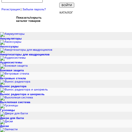
Регистрация
|
Забыли пароль?
КАТАЛОГ
Показать/скрыть
каталог товаров
Аккумуляторы
Аксессуары
Амортизаторы для квадроциклов
Аудиосистемы
Боковая защита
Ветровые стекла
Вынос радиатора
Вынос радиатора и шноркель
Выхлопная система
Гусеницы
Двери для багги
Диски