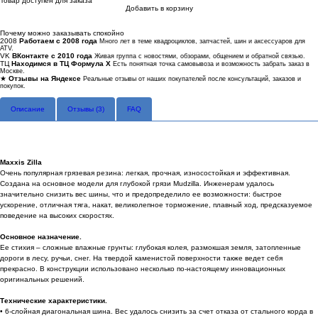
Товар доступен для заказа
Добавить в корзину
Купить в 1 клик
Почему можно заказывать спокойно
2008
Работаем с 2008 года
Много лет в теме квадроциклов, запчастей, шин и аксессуаров для
ATV.
VK
ВКонтакте с 2010 года
Живая группа с новостями, обзорами, общением и обратной связью.
ТЦ
Находимся в ТЦ Формула Х
Есть понятная точка самовывоза и возможность забрать заказ в
Москве.
★
Отзывы на Яндексе
Реальные отзывы от наших покупателей после консультаций, заказов и
покупок.
Описание
Отзывы (
3
)
FAQ
Maxxis Zilla
Очень популярная грязевая резина: легкая, прочная, износостойкая и эффективная.
Создана на основное модели для глубокой грязи Mudzilla. Инженерам удалось
значительно снизить вес шины, что и предопределило ее возможности: быстрое
ускорение, отличная тяга, накат, великолепное торможение, плавный ход, предсказуемое
поведение на высоких скоростях.
Основное назначение.
Ее стихия – сложные влажные грунты: глубокая колея, размокшая земля, затопленные
дороги в лесу, ручьи, снег. На твердой каменистой поверхности также ведет себя
прекрасно. В конструкции использовано несколько по-настоящему инновационных
оригинальных решений.
Технические характеристики.
• 6-слойная диагональная шина. Вес удалось снизить за счет отказа от стального корда в