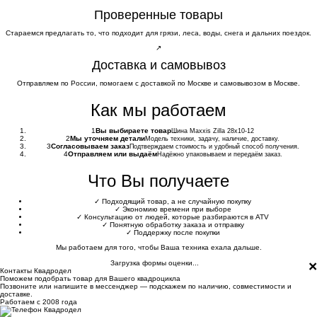
Проверенные товары
Стараемся предлагать то, что подходит для грязи, леса, воды, снега и дальних поездок.
↗
Доставка и самовывоз
Отправляем по России, помогаем с доставкой по Москве и самовывозом в Москве.
Как мы работаем
1
Вы выбираете товар
Шина Maxxis Zilla 28x10-12
2
Мы уточняем детали
Модель техники, задачу, наличие, доставку.
3
Согласовываем заказ
Подтверждаем стоимость и удобный способ получения.
4
Отправляем или выдаём
Надёжно упаковываем и передаём заказ.
Что Вы получаете
✓
Подходящий товар, а не случайную покупку
✓
Экономию времени при выборе
✓
Консультацию от людей, которые разбираются в ATV
✓
Понятную обработку заказа и отправку
✓
Поддержку после покупки
Мы работаем для того, чтобы Ваша техника ехала дальше.
×
Загрузка формы оценки...
Контакты Квадродел
Поможем подобрать товар для Вашего квадроцикла
Позвоните или напишите в мессенджер — подскажем по наличию, совместимости и
доставке.
Работаем с 2008 года