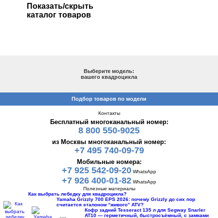
Показать/скрыть
каталог товаров
ПОДБОР ПО МОДЕЛИ
Выберите модель:
вашего квадроцикла
Подбор товаров по модели
Контакты
Бесплатный многоканальный номер:
8 800 550-9025
из Москвы многоканальный номер:
+7 495 740-09-79
Мобильные номера:
+7 925 542-09-20
WhatsApp
+7 926 400-01-82
WhatsApp
Полезные материалы
Как выбрать лебедку для квадроцикла?
Yamaha Grizzly 700 EPS 2026: почему Grizzly до сих пор
считается эталоном “живого” ATV?
Кофр задний Tesseract 135 л для Segway Snarler
AT10 — герметичный, быстросъёмный, с замками