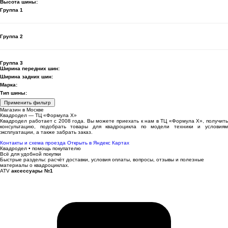
Высота шины:
Группа 1
Группа 2
Группа 3
Ширина передних шин:
Ширина задних шин:
Марка:
Тип шины:
Применить фильтр
Магазин в Москве
Квадродел — ТЦ «Формула Х»
Квадродел работает с 2008 года. Вы можете приехать к нам в ТЦ «Формула Х», получить
консультацию, подобрать товары для квадроцикла по модели техники и условиям
эксплуатации, а также забрать заказ.
Контакты и схема проезда
Открыть в Яндекс Картах
Квадродел • помощь покупателю
Всё для удобной покупки
Быстрые разделы: расчёт доставки, условия оплаты, вопросы, отзывы и полезные
материалы о квадроциклах.
ATV
аксессуары №1