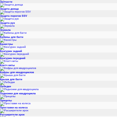
Запчасти
Защита днища
Защита порогов SSV
Защита рук
Зеркала
Кабины для багги
Канистры
Кенгурин задний
Кенгурин передний
Клатч киты
Кофры для квадроциклов
Крыша для багги
Лебедки
Подножки для квадроцикла
Прицепы
Проставки на колеса
Расширители арок