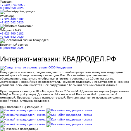
Телефон:
+7 (495) 740 0979
8 (800) 550 9025
Whats App:
+7 926 400 0182
+7 925 542 0920
Telegram / MAX:
+7 926 400 0182
+7 925 542 0920
Бесплатный звонок:
8 (800) 550 9025
Интернет-магазин: КВАДРОДЕЛ.РФ
Квадродел» – компания, созданная для того, чтобы превратить заводской квадроцикл с
конвейера в «боевую машину» лично для Вас. Вся линейка дополнительного
оборудования, тщательно отобранная и протестированная за 10 лет на рынке.
Зарубежные и российские производители. Поможем подобрать и предупредим о нюансах
установки, если они имеются. Все сотрудники с большим личным стажем катания.
Пункт выдачи и склад - в ТК «Формула X» на 27-й км МКАД внешняя сторона (пересечение
МКАД и Липецкой улицы). Доставка по Москве и всей России любой транспортной
компанией. Проверка товара перед отгрузкой. Полная гарантия от производителя на
любой товар. Отгрузка ежедневно.
Наш магазин в ТЦ Формула Х: