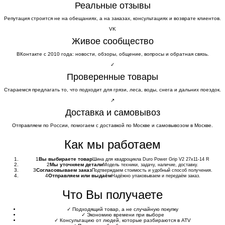
Реальные отзывы
Репутация строится не на обещаниях, а на заказах, консультациях и возврате клиентов.
VK
Живое сообщество
ВКонтакте с 2010 года: новости, обзоры, общение, вопросы и обратная связь.
✓
Проверенные товары
Стараемся предлагать то, что подходит для грязи, леса, воды, снега и дальних поездок.
↗
Доставка и самовывоз
Отправляем по России, помогаем с доставкой по Москве и самовывозом в Москве.
Как мы работаем
1
Вы выбираете товар
Шина для квадроцикла Duro Power Grip V2 27x11-14 R
2
Мы уточняем детали
Модель техники, задачу, наличие, доставку.
3
Согласовываем заказ
Подтверждаем стоимость и удобный способ получения.
4
Отправляем или выдаём
Надёжно упаковываем и передаём заказ.
Что Вы получаете
✓
Подходящий товар, а не случайную покупку
✓
Экономию времени при выборе
✓
Консультацию от людей, которые разбираются в ATV