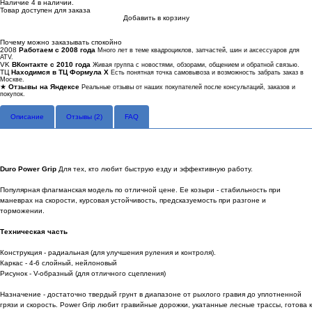
Наличие
4 в наличии.
Товар доступен для заказа
Добавить в корзину
Купить в 1 клик
Почему можно заказывать спокойно
2008
Работаем с 2008 года
Много лет в теме квадроциклов, запчастей, шин и аксессуаров для
ATV.
VK
ВКонтакте с 2010 года
Живая группа с новостями, обзорами, общением и обратной связью.
ТЦ
Находимся в ТЦ Формула Х
Есть понятная точка самовывоза и возможность забрать заказ в
Москве.
★
Отзывы на Яндексе
Реальные отзывы от наших покупателей после консультаций, заказов и
покупок.
Описание
Отзывы (
2
)
FAQ
Duro Power Grip
Для тех, кто любит быструю езду и эффективную работу.
Популярная флагманская модель по отличной цене. Ее козыри - стабильность при
маневрах на скорости, курсовая устойчивость, предсказуемость при разгоне и
торможении.
Техническая часть
Конструкция - радиальная (для улучшения руления и контроля).
Каркас - 4-6 слойный, нейлоновый
Рисунок - V-образный (для отличного сцепления)
Назначение - достаточно твердый грунт в диапазоне от рыхлого гравия до уплотненной
грязи и скорость. Power Grip любит гравийные дорожки, укатанные лесные трассы, готова к