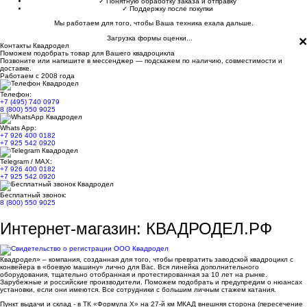
✓
Понятную обработку заказа и отправку
✓
Поддержку после покупки
Мы работаем для того, чтобы Ваша техника ехала дальше.
×
Загрузка формы оценки...
Контакты Квадродел
Поможем подобрать товар для Вашего квадроцикла
Позвоните или напишите в мессенджер — подскажем по наличию, совместимости и
доставке.
Работаем с 2008 года
Телефон:
+7 (495) 740 0979
8 (800) 550 9025
Whats App:
+7 926 400 0182
+7 925 542 0920
Telegram / MAX:
+7 926 400 0182
+7 925 542 0920
Бесплатный звонок:
8 (800) 550 9025
Интернет-магазин: КВАДРОДЕЛ.РФ
Квадродел» – компания, созданная для того, чтобы превратить заводской квадроцикл с
конвейера в «боевую машину» лично для Вас. Вся линейка дополнительного
оборудования, тщательно отобранная и протестированная за 10 лет на рынке.
Зарубежные и российские производители. Поможем подобрать и предупредим о нюансах
установки, если они имеются. Все сотрудники с большим личным стажем катания.
Пункт выдачи и склад - в ТК «Формула X» на 27-й км МКАД внешняя сторона (пересечение