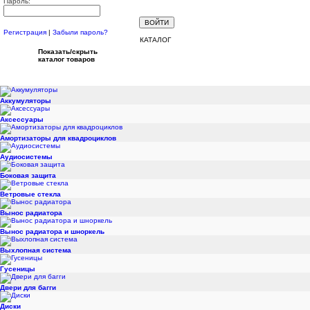
Пароль:
Регистрация
|
Забыли пароль?
КАТАЛОГ
Показать/скрыть
каталог товаров
Аккумуляторы
Аксессуары
Амортизаторы для квадроциклов
Аудиосистемы
Боковая защита
Ветровые стекла
Вынос радиатора
Вынос радиатора и шноркель
Выхлопная система
Гусеницы
Двери для багги
Диски