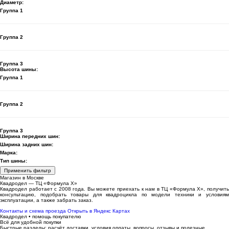
Диаметр:
Группа 1
Группа 2
Группа 3
Высота шины:
Группа 1
Группа 2
Группа 3
Ширина передних шин:
Ширина задних шин:
Марка:
Тип шины:
Применить фильтр
Магазин в Москве
Квадродел — ТЦ «Формула Х»
Квадродел работает с 2008 года. Вы можете приехать к нам в ТЦ «Формула Х», получить
консультацию, подобрать товары для квадроцикла по модели техники и условиям
эксплуатации, а также забрать заказ.
Контакты и схема проезда
Открыть в Яндекс Картах
Квадродел • помощь покупателю
Всё для удобной покупки
Быстрые разделы: расчёт доставки, условия оплаты, вопросы, отзывы и полезные