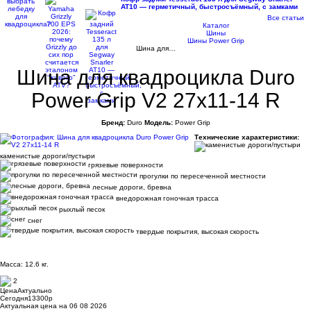
AT10 — герметичный, быстросъёмный, с замками
Все статьи
Каталог
Шины
Шины Power Grip
Шина для…
Шина для квадроцикла Duro
Power Grip V2 27x11-14 R
Бренд:
Duro
Модель:
Power Grip
Технические характеристики:
каменистые дороги/пустыри
грязевые поверхности
прогулки по пересеченной местности
лесные дороги, бревна
внедорожная гоночная трасса
рыхлый песок
снег
твердые покрытия, высокая скорость
Масса: 12.6 кг.
2
Цена
Актуально
Сегодня
13300
p
Актуальная цена на 06 08 2026