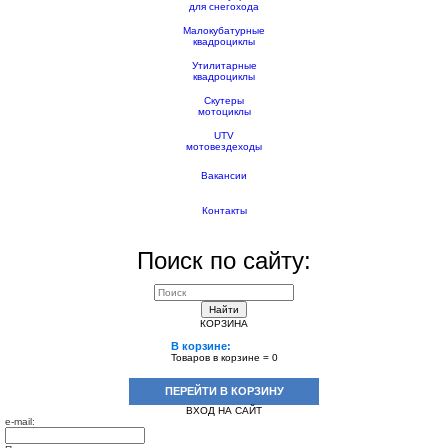
для снегохода
Малокубатурные
квадроциклы
Утилитарные
квадроциклы
Скутеры
мотоциклы
UTV
мотовездеходы
Вакансии
Контакты
Поиск по сайту:
Найти
КОРЗИНА
В корзине:
Товаров в корзине =
0
ПЕРЕЙТИ В КОРЗИНУ
ВХОД НА САЙТ
e-mail: