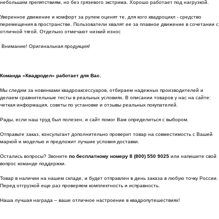
небольшим препятствиям, но без грязевого экстрима. Хорошо работает под нагрузкой.
Уверенное движение и комфорт за рулем оценят те, для кого квадроцикл - средство
перемещения в пространстве. Пользователи хвалят ее за плавное движение в сочетании с
отличной тягой. Отдельно отмечают низкий износ
Внимание! Оригинальная продукция!
Команда «Квадродел» работает для Вас.
Мы следим за новинками квадроаксессуаров, отбираем надежных производителей и
делаем сравнительные тесты в реальных условиях. В описании товаров у нас на сайте:
четкая информация, советы по установке и отзывы реальных покупателей.
Рады, если наш труд был полезен, и сайт помог Вам определиться с выбором.
Отправьте заказ, консультант дополнительно проверит товар на совместимость с Вашей
маркой и моделью и предложит лучшие условия доставки.
Остались вопросы? Звоните
по бесплатному номеру 8 (800) 550 9025
или напишите свой
вопрос команде поддержки.
Товар в наличии на нашем складе, и будет отправлен в день заказа в любую точку России.
Перед отгрузкой еще раз проверяем комплектность и исправность.
Наша лучшая награда – ваше отличное настроение в квадропутешествиях!