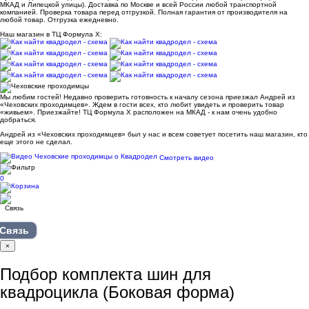
МКАД и Липецкой улицы). Доставка по Москве и всей России любой транспортной
компанией. Проверка товара перед отгрузкой. Полная гарантия от производителя на
любой товар. Отгрузка ежедневно.
Наш магазин в ТЦ Формула Х:
Мы любим гостей! Недавно проверить готовность к началу сезона приезжал Андрей из
«Чеховских проходимцев». Ждем в гости всех, кто любит увидеть и проверить товар
«живьем». Приезжайте! ТЦ Формула Х расположен на МКАД - к нам очень удобно
добраться.
Андрей из «Чеховских проходимцев» был у нас и всем советует посетить наш магазин, кто
еще этого не сделал.
Смотреть видео
0
Связь
×
Подбор комплекта шин для
квадроцикла (Боковая форма)