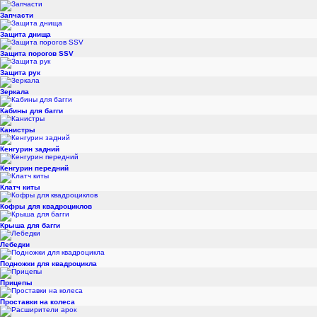
Запчасти
Защита днища
Защита порогов SSV
Защита рук
Зеркала
Кабины для багги
Канистры
Кенгурин задний
Кенгурин передний
Клатч киты
Кофры для квадроциклов
Крыша для багги
Лебедки
Подножки для квадроцикла
Прицепы
Проставки на колеса