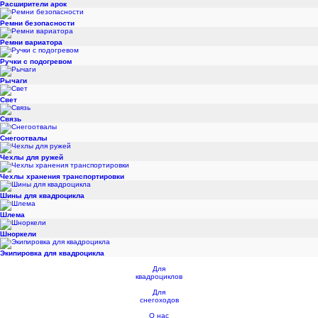
Расширители арок
Ремни безопасности
Ремни вариатора
Ручки с подогревом
Рычаги
Свет
Связь
Снегоотвалы
Чехлы для ружей
Чехлы хранения транспортировки
Шины для квадроцикла
Шлема
Шноркели
Экипировка для квадроцикла
Для
квадроциклов
Для
снегоходов
О нас