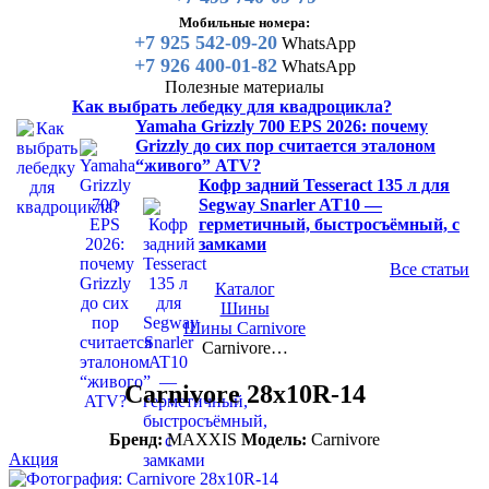
Мобильные номера:
+7 925 542-09-20
WhatsApp
+7 926 400-01-82
WhatsApp
Полезные материалы
Как выбрать лебедку для квадроцикла?
Yamaha Grizzly 700 EPS 2026: почему
Grizzly до сих пор считается эталоном
“живого” ATV?
Кофр задний Tesseract 135 л для
Segway Snarler AT10 —
герметичный, быстросъёмный, с
замками
Все статьи
Каталог
Шины
Шины Carnivore
Carnivore…
Carnivore 28x10R-14
Бренд:
MAXXIS
Модель:
Carnivore
Акция