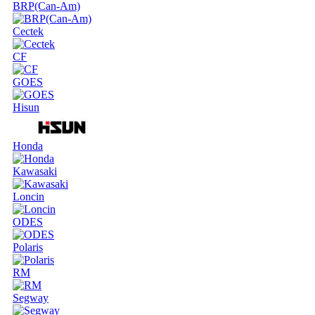
BRP(Can-Am)
Cectek
CF
GOES
Hisun
Honda
Kawasaki
Loncin
ODES
Polaris
RM
Segway