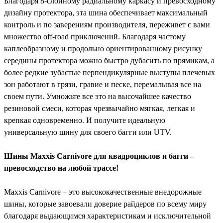
Благодаря 8-слойному радиальному каркасу и превосходному
дизайну протектора, эта шина обеспечивает максимальный
контроль и по заверениям производителя, переживет с вами
множество off-road приключений. Благодаря частому
каплеобразному и продольно ориентированному рисунку
середины протектора можно быстро дубасить по прямикам, а
более редкие зубастые перпендикулярные выступы плечевых
зон работают в грязи, гравие и песке, перемалывая все на
своем пути. Умножьте все это на высочайшее качество
резиновой смеси, которая чрезвычайно мягкая, легкая и
крепкая одновременно. И получите идеальную
универсальную шину для своего багги или UTV.
Шины Maxxis Carnivore для квадроциклов и багги –
превосходство на любой трассе!
Maxxis Carnivore – это высококачественные внедорожные
шины, которые завоевали доверие райдеров по всему миру
благодаря выдающимся характеристикам и исключительной