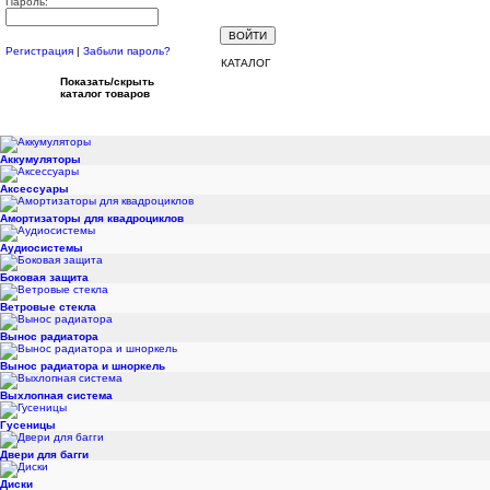
Пароль:
Регистрация
|
Забыли пароль?
КАТАЛОГ
Показать/скрыть
каталог товаров
Аккумуляторы
Аксессуары
Амортизаторы для квадроциклов
Аудиосистемы
Боковая защита
Ветровые стекла
Вынос радиатора
Вынос радиатора и шноркель
Выхлопная система
Гусеницы
Двери для багги
Диски