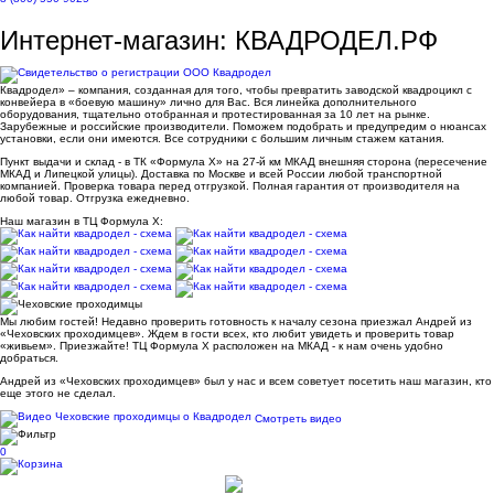
Интернет-магазин: КВАДРОДЕЛ.РФ
Квадродел» – компания, созданная для того, чтобы превратить заводской квадроцикл с
конвейера в «боевую машину» лично для Вас. Вся линейка дополнительного
оборудования, тщательно отобранная и протестированная за 10 лет на рынке.
Зарубежные и российские производители. Поможем подобрать и предупредим о нюансах
установки, если они имеются. Все сотрудники с большим личным стажем катания.
Пункт выдачи и склад - в ТК «Формула X» на 27-й км МКАД внешняя сторона (пересечение
МКАД и Липецкой улицы). Доставка по Москве и всей России любой транспортной
компанией. Проверка товара перед отгрузкой. Полная гарантия от производителя на
любой товар. Отгрузка ежедневно.
Наш магазин в ТЦ Формула Х:
Мы любим гостей! Недавно проверить готовность к началу сезона приезжал Андрей из
«Чеховских проходимцев». Ждем в гости всех, кто любит увидеть и проверить товар
«живьем». Приезжайте! ТЦ Формула Х расположен на МКАД - к нам очень удобно
добраться.
Андрей из «Чеховских проходимцев» был у нас и всем советует посетить наш магазин, кто
еще этого не сделал.
Смотреть видео
0