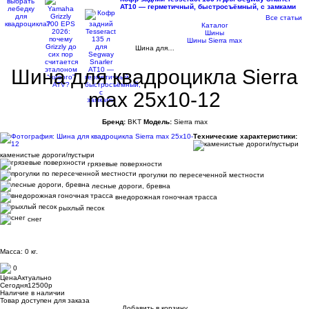
AT10 — герметичный, быстросъёмный, с замками
Все статьи
Каталог
Шины
Шины Sierra max
Шина для…
Шина для квадроцикла Sierra
max 25x10-12
Бренд:
BKT
Модель:
Sierra max
Технические характеристики:
каменистые дороги/пустыри
грязевые поверхности
прогулки по пересеченной местности
лесные дороги, бревна
внедорожная гоночная трасса
рыхлый песок
снег
Масса: 0 кг.
0
Цена
Актуально
Сегодня
12500
p
Наличие
в наличии
Товар доступен для заказа
Добавить в корзину