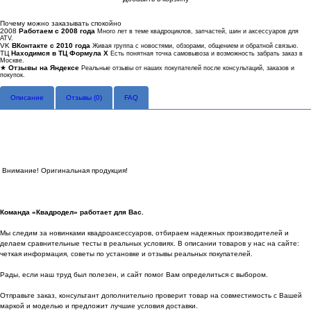
Купить в 1 клик
Почему можно заказывать спокойно
2008
Работаем с 2008 года
Много лет в теме квадроциклов, запчастей, шин и аксессуаров для
ATV.
VK
ВКонтакте с 2010 года
Живая группа с новостями, обзорами, общением и обратной связью.
ТЦ
Находимся в ТЦ Формула Х
Есть понятная точка самовывоза и возможность забрать заказ в
Москве.
★
Отзывы на Яндексе
Реальные отзывы от наших покупателей после консультаций, заказов и
покупок.
Описание
Отзывы (
0
)
FAQ
Внимание! Оригинальная продукция!
Команда «Квадродел» работает для Вас.
Мы следим за новинками квадроаксессуаров, отбираем надежных производителей и
делаем сравнительные тесты в реальных условиях. В описании товаров у нас на сайте:
четкая информация, советы по установке и отзывы реальных покупателей.
Рады, если наш труд был полезен, и сайт помог Вам определиться с выбором.
Отправьте заказ, консультант дополнительно проверит товар на совместимость с Вашей
маркой и моделью и предложит лучшие условия доставки.