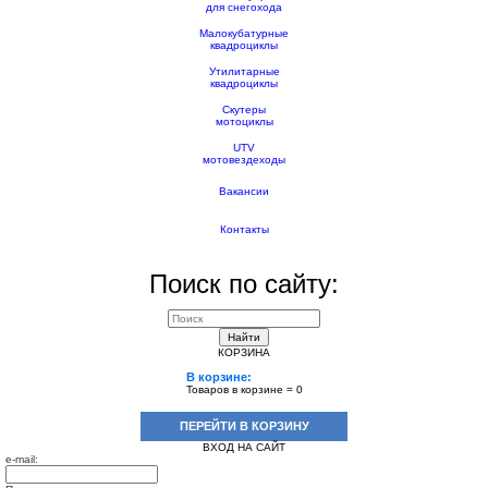
для снегохода
Малокубатурные
квадроциклы
Утилитарные
квадроциклы
Скутеры
мотоциклы
UTV
мотовездеходы
Вакансии
Контакты
Поиск по сайту:
Найти
КОРЗИНА
В корзине:
Товаров в корзине =
0
ПЕРЕЙТИ В КОРЗИНУ
ВХОД НА САЙТ
e-mail: