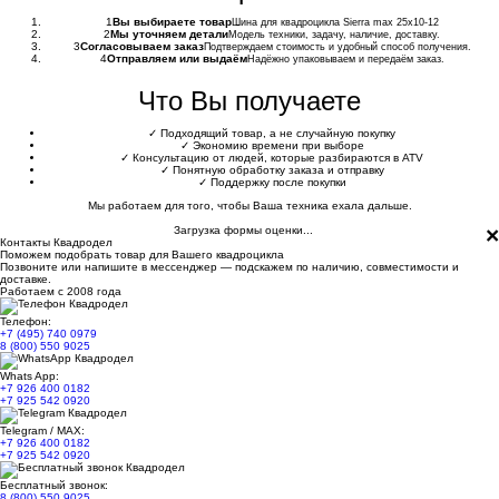
1
Вы выбираете товар
Шина для квадроцикла Sierra max 25x10-12
2
Мы уточняем детали
Модель техники, задачу, наличие, доставку.
3
Согласовываем заказ
Подтверждаем стоимость и удобный способ получения.
4
Отправляем или выдаём
Надёжно упаковываем и передаём заказ.
Что Вы получаете
✓
Подходящий товар, а не случайную покупку
✓
Экономию времени при выборе
✓
Консультацию от людей, которые разбираются в ATV
✓
Понятную обработку заказа и отправку
✓
Поддержку после покупки
Мы работаем для того, чтобы Ваша техника ехала дальше.
×
Загрузка формы оценки...
Контакты Квадродел
Поможем подобрать товар для Вашего квадроцикла
Позвоните или напишите в мессенджер — подскажем по наличию, совместимости и
доставке.
Работаем с 2008 года
Телефон:
+7 (495) 740 0979
8 (800) 550 9025
Whats App:
+7 926 400 0182
+7 925 542 0920
Telegram / MAX:
+7 926 400 0182
+7 925 542 0920
Бесплатный звонок:
8 (800) 550 9025