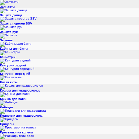
Запчасти
Защита днища
Защита порогов SSV
Защита рук
Зеркала
Кабины для багги
Канистры
Кенгурин задний
Кенгурин передний
Клатч киты
Кофры для квадроциклов
Крыша для багги
Лебедки
Подножки для квадроцикла
Прицепы
Проставки на колеса