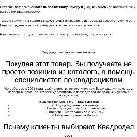
Остались вопросы? Звоните
по бесплатному номеру 8 (800) 550 9025
или напишите свой
вопрос команде поддержки.
Товар в наличии на нашем складе, и будет отправлен в день заказа в любую точку России.
Перед отгрузкой еще раз проверяем комплектность и исправность.
Наша лучшая награда – ваше отличное настроение в квадропутешествиях!
Квадродел — больше, чем магазин
Покупая этот товар, Вы получаете не
просто позицию из каталога, а помощь
специалистов по квадроциклам
Мы работаем с 2008 года, разбираемся в технике, уточняем Вашу задачу и помогаем
подобрать решение, которое действительно подходит под квадроцикл и условия
эксплуатации.
Наша главная ценность — Ваше доверие
✓
Подбор под модель и задачу
✓
Честная консультация без навязывания
✓
Проверенные товары для ATV и UTV
✓
Быстрая отправка по России
Почему клиенты выбирают Квадродел
2008