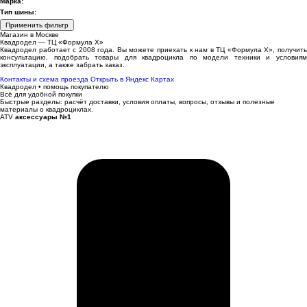
Марка:
Тип шины:
Применить фильтр
Магазин в Москве
Квадродел — ТЦ «Формула Х»
Квадродел работает с 2008 года. Вы можете приехать к нам в ТЦ «Формула Х», получить
консультацию, подобрать товары для квадроцикла по модели техники и условиям
эксплуатации, а также забрать заказ.
Контакты и схема проезда
Открыть в Яндекс Картах
Квадродел • помощь покупателю
Всё для удобной покупки
Быстрые разделы: расчёт доставки, условия оплаты, вопросы, отзывы и полезные
материалы о квадроциклах.
ATV
аксессуары №1