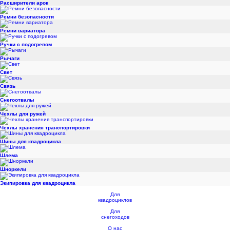
Расширители арок
Ремни безопасности
Ремни вариатора
Ручки с подогревом
Рычаги
Свет
Связь
Снегоотвалы
Чехлы для ружей
Чехлы хранения транспортировки
Шины для квадроцикла
Шлема
Шноркели
Экипировка для квадроцикла
Для
квадроциклов
Для
снегоходов
О нас