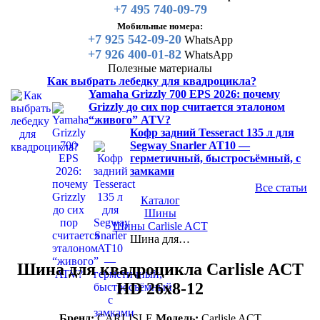
+7 495 740-09-79
Мобильные номера:
+7 925 542-09-20
WhatsApp
+7 926 400-01-82
WhatsApp
Полезные материалы
Как выбрать лебедку для квадроцикла?
Yamaha Grizzly 700 EPS 2026: почему
Grizzly до сих пор считается эталоном
“живого” ATV?
Кофр задний Tesseract 135 л для
Segway Snarler AT10 —
герметичный, быстросъёмный, с
замками
Все статьи
Каталог
Шины
Шины Carlisle ACT
Шина для…
Шина для квадроцикла Carlisle ACT
HD 26x8-12
Бренд:
CARLISLE
Модель:
Carlisle ACT