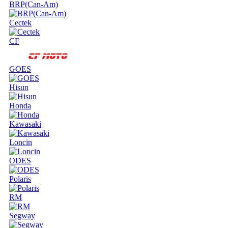
BRP(Can-Am)
Cectek
CF
GOES
Hisun
Honda
Kawasaki
Loncin
ODES
Polaris
RM
Segway