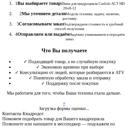
1
Вы выбираете товар
Шина для квадроцикла Carlisle ACT HD
26x8-12
2
Мы уточняем детали
Модель техники, задачу, наличие,
доставку.
3
Согласовываем заказ
Подтверждаем стоимость и удобный
способ получения.
4
Отправляем или выдаём
Надёжно упаковываем и передаём
заказ.
Что Вы получаете
✓
Подходящий товар, а не случайную покупку
✓
Экономию времени при выборе
✓
Консультацию от людей, которые разбираются в ATV
✓
Понятную обработку заказа и отправку
✓
Поддержку после покупки
Мы работаем для того, чтобы Ваша техника ехала дальше.
×
Загрузка формы оценки...
Контакты Квадродел
Поможем подобрать товар для Вашего квадроцикла
Позвоните или напишите в мессенджер — подскажем по