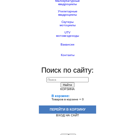
Малокубатурные
квадроциклы
Утилитарные
квадроциклы
Скутеры
мотоциклы
UTV
мотовездеходы
Вакансии
Контакты
Поиск по сайту:
Найти
КОРЗИНА
В корзине:
Товаров в корзине =
0
ПЕРЕЙТИ В КОРЗИНУ
ВХОД НА САЙТ