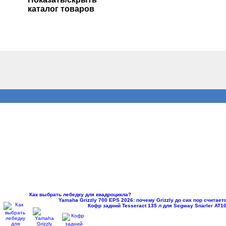
каталог товаров
Как выбрать лебедку для квадроцикла?
Yamaha Grizzly 700 EPS 2026: почему Grizzly до сих пор считае
Кофр задний Tesseract 135 л для Segway Snarler AT