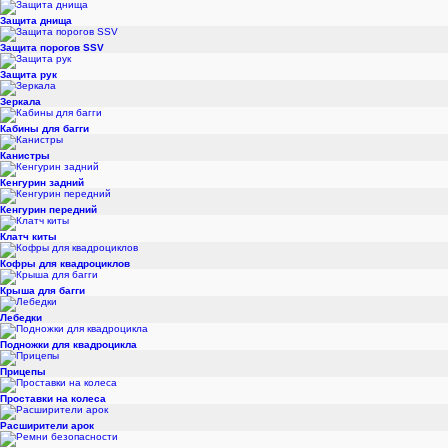
Защита днища
Защита порогов SSV
Защита рук
Зеркала
Кабины для багги
Канистры
Кенгурин задний
Кенгурин передний
Клатч киты
Кофры для квадроциклов
Крыша для багги
Лебедки
Подножки для квадроцикла
Прицепы
Проставки на колеса
Расширители арок