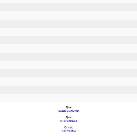
Для
квадроциклов
Для
снегоходов
О нас
Контакты