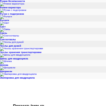
Ремни безопасности
Ремни вариатора
Ручки с подогревом
Рычаги
Свет
Связь
Снегоотвалы
Чехлы для ружей
Чехлы хранения транспортировки
Шины для квадроцикла
Шлема
Шноркели
Экипировка для квадроцикла
Показать/скрыть