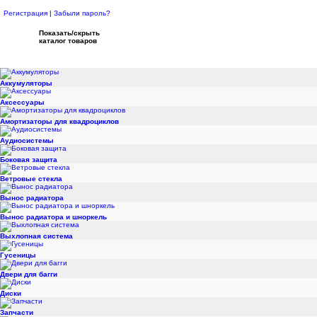
Регистрация
|
Забыли пароль?
Показать/скрыть
каталог товаров
Аккумуляторы
Аксессуары
Амортизаторы для квадроциклов
Аудиосистемы
Боковая защита
Ветровые стекла
Вынос радиатора
Вынос радиатора и шноркель
Выхлопная система
Гусеницы
Двери для багги
Диски
Запчасти