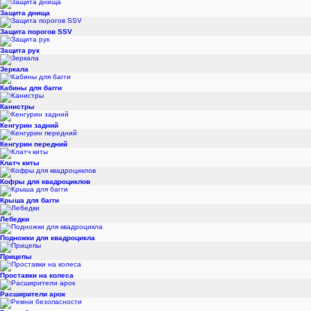
Защита днища
Защита порогов SSV
Защита рук
Зеркала
Кабины для багги
Канистры
Кенгурин задний
Кенгурин передний
Клатч киты
Кофры для квадроциклов
Крыша для багги
Лебедки
Подножки для квадроцикла
Прицепы
Проставки на колеса
Расширители арок