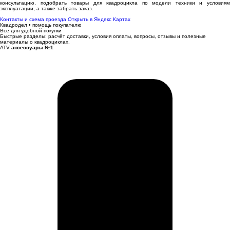
консультацию, подобрать товары для квадроцикла по модели техники и условиям
эксплуатации, а также забрать заказ.
Контакты и схема проезда
Открыть в Яндекс Картах
Квадродел • помощь покупателю
Всё для удобной покупки
Быстрые разделы: расчёт доставки, условия оплаты, вопросы, отзывы и полезные
материалы о квадроциклах.
ATV
аксессуары №1