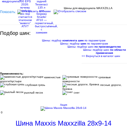
Каталог
Шины для квадроцикла
Шины для квадроцикла MAXXZILLA
Показать:
Подбор шин:
Шины: подбор
комплекта шин
по параметрам
Шины: подбор
шин
по параметрам
Шины: подбор шин
по производителю
Шины: подбор шин
по области
применения
<< Вернуться в каталог шин
Применяемость:
каменистые
грязевые
дороги/пустыри
поверхности
глубокая грязь
лесные дороги,
бревна
рыхлый песок
снег
Акция
0
Шина Maxxis Maxxzilla 28x9-14