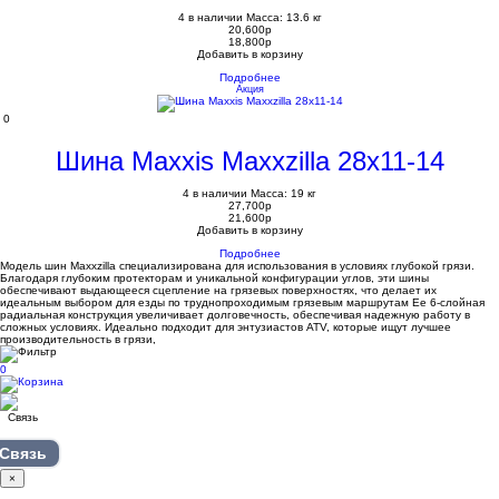
4 в наличии
Масса: 13.6 кг
20,600
p
18,800
p
Добавить в корзину
Подробнее
Акция
0
Шина Maxxis Maxxzilla 28x11-14
4 в наличии
Масса: 19 кг
27,700
p
21,600
p
Добавить в корзину
Подробнее
Модель шин Maxxzilla специализирована для использования в условиях глубокой грязи.
Благодаря глубоким протекторам и уникальной конфигурации углов, эти шины
обеспечивают выдающееся сцепление на грязевых поверхностях, что делает их
идеальным выбором для езды по труднопроходимым грязевым маршрутам Ее 6-слойная
радиальная конструкция увеличивает долговечность, обеспечивая надежную работу в
сложных условиях. Идеально подходит для энтузиастов ATV, которые ищут лучшее
производительность в грязи,
0
Связь
×