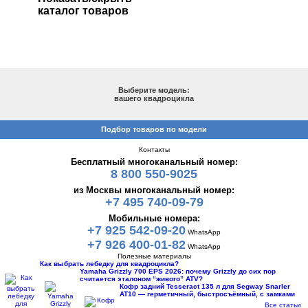
каталог товаров
ПОДБОР ПО МОДЕЛИ
Выберите модель:
вашего квадроцикла
Подбор товаров по модели
Контакты
Бесплатный многоканальный номер:
8 800 550-9025
из Москвы многоканальный номер:
+7 495 740-09-79
Мобильные номера:
+7 925 542-09-20
WhatsApp
+7 926 400-01-82
WhatsApp
Полезные материалы
Как выбрать лебедку для квадроцикла?
Yamaha Grizzly 700 EPS 2026: почему Grizzly до сих пор
считается эталоном “живого” ATV?
Кофр задний Tesseract 135 л для Segway Snarler
AT10 — герметичный, быстросъёмный, с замками
Все статьи