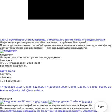
Статьи-Публикации
Статьи, переводы и публикации, всё что связано с квадроциклами
Информация, размещенная на сайте, не является публичной офертой.
Производитель оставляет за собой право вносить изменения в товар: конструкцию, форму,
цвет и технические характеристики — без предупреждения покупателя.
Квадродел
Интернет-магазин аксессуаров для квадроциклов
Компания
© ООО «Квадродел», 2008–2026
Все права защищены.
Карта сайта
Контакты
г. Москва,
ТЦ «Формула Х»
+7 (926) 400 0182
+7 (925) 542 0920
+7 (495) 542 0920
+7 (495) 740 0979
8 (800) 550 90 25
kvadrodel@mail.ru
info@kvadrodel.ru
Мы в сети
ВКонтакте
YouTube
Мы используем cookie-файлы, в том числе сервис веб-аналитики Яндекс.Метрика.
Чат
Оставаясь на сайте, вы подтверждаете, что ознакомились и соглашаетесь с
Пользовательским соглашением
,
Политикой конфиденциальности
,
Обработкой