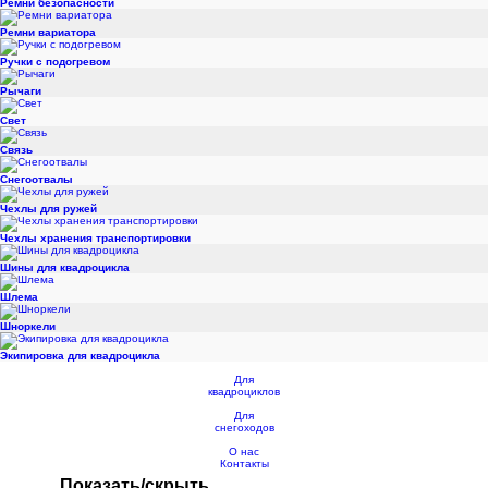
Ремни безопасности
Ремни вариатора
Ручки с подогревом
Рычаги
Свет
Связь
Снегоотвалы
Чехлы для ружей
Чехлы хранения транспортировки
Шины для квадроцикла
Шлема
Шноркели
Экипировка для квадроцикла
Для
квадроциклов
Для
снегоходов
О нас
Контакты
Показать/скрыть