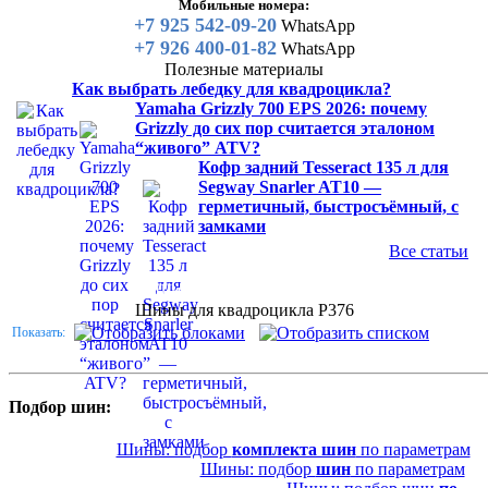
Мобильные номера:
+7 925 542-09-20
WhatsApp
+7 926 400-01-82
WhatsApp
Полезные материалы
Как выбрать лебедку для квадроцикла?
Yamaha Grizzly 700 EPS 2026: почему
Grizzly до сих пор считается эталоном
“живого” ATV?
Кофр задний Tesseract 135 л для
Segway Snarler AT10 —
герметичный, быстросъёмный, с
замками
Все статьи
Каталог
Шины для квадроцикла
Шины для квадроцикла P376
Показать:
Подбор шин:
Шины: подбор
комплекта шин
по параметрам
Шины: подбор
шин
по параметрам