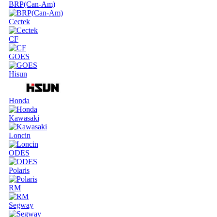
BRP(Can-Am)
Cectek
CF
GOES
Hisun
Honda
Kawasaki
Loncin
ODES
Polaris
RM
Segway