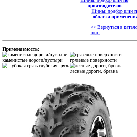
Шины: подбор шин
по
производителю
Шины: подбор шин
п
области применени
<< Вернуться в катал
шин
Применяемость:
каменистые дороги/пустыри
грязевые поверхности
глубокая грязь
лесные дороги, бревна