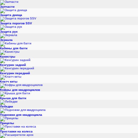
Запчасти
Защита днища
Защита порогов SSV
Защита рук
Зеркала
Кабины для багги
Канистры
Кенгурин задний
Кенгурин передний
Клатч киты
Кофры для квадроциклов
Крыша для багги
Лебедки
Подножки для квадроцикла
Прицепы
Проставки на колеса