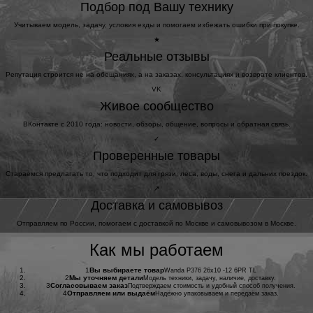
Подбор под Вашу технику
Учитываем модель, задачу, условия езды и помогаем избежать ошибки при покупке.
★
Реальные отзывы
Репутация строится не на обещаниях, а на заказах, консультациях и возврате клиентов.
VK
Живое сообщество
ВКонтакте с 2010 года: новости, обзоры, общение, вопросы и обратная связь.
✓
Проверенные товары
Стараемся предлагать то, что подходит для грязи, леса, воды, снега и дальних поездок.
↗
Доставка и самовывоз
Отправляем по России, помогаем с доставкой по Москве и самовывозом в Москве.
Как мы работаем
1
Вы выбираете товар
Wanda P376 26x10 -12 6PR TL
2
Мы уточняем детали
Модель техники, задачу, наличие, доставку.
3
Согласовываем заказ
Подтверждаем стоимость и удобный способ получения.
4
Отправляем или выдаём
Надёжно упаковываем и передаём заказ.