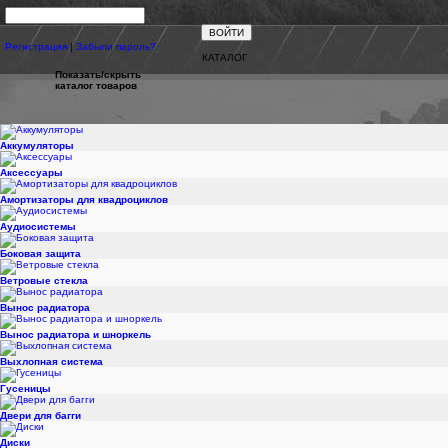
Пароль:
Регистрация
|
Забыли пароль?
КАТАЛОГ
Показать/скрыть
каталог товаров
Аккумуляторы
Аксессуары
Амортизаторы для квадроциклов
Аудиосистемы
Боковая защита
Ветровые стекла
Вынос радиатора
Вынос радиатора и шноркель
Выхлопная система
Гусеницы
Двери для багги
Диски