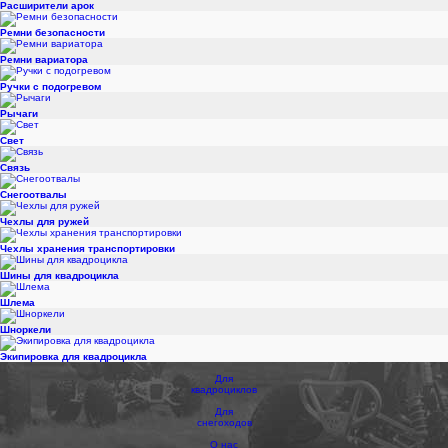
Расширители арок
Ремни безопасности
Ремни вариатора
Ручки с подогревом
Рычаги
Свет
Связь
Снегоотвалы
Чехлы для ружей
Чехлы хранения транспортировки
Шины для квадроцикла
Шлема
Шноркели
Экипировка для квадроцикла
Для
квадроциклов
Для
снегоходов
О нас