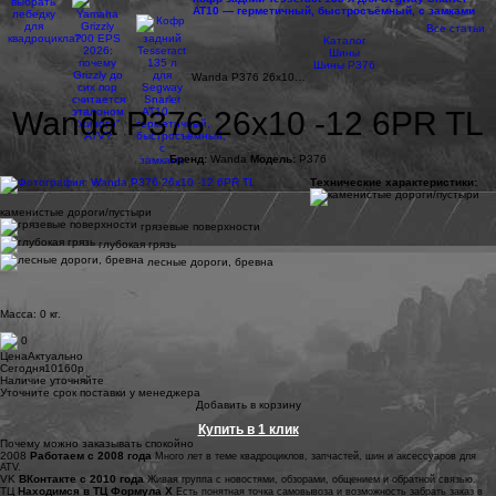
AT10 — герметичный, быстросъёмный, с замками
Все статьи
Каталог
Шины
Шины P376
Wanda P376 26x10…
Wanda P376 26x10 -12 6PR TL
Бренд:
Wanda
Модель:
P376
Технические характеристики:
каменистые дороги/пустыри
грязевые поверхности
глубокая грязь
лесные дороги, бревна
Масса: 0 кг.
0
Цена
Актуально
Сегодня
10160
p
Наличие
уточняйте
Уточните срок поставки у менеджера
Добавить в корзину
Купить в 1 клик
Почему можно заказывать спокойно
2008
Работаем с 2008 года
Много лет в теме квадроциклов, запчастей, шин и аксессуаров для
ATV.
VK
ВКонтакте с 2010 года
Живая группа с новостями, обзорами, общением и обратной связью.
ТЦ
Находимся в ТЦ Формула Х
Есть понятная точка самовывоза и возможность забрать заказ в