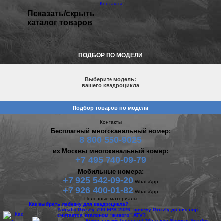
Контакты
Показать/скрыть
каталог товаров
ПОДБОР ПО МОДЕЛИ
Выберите модель:
вашего квадроцикла
Подбор товаров по модели
Контакты
Бесплатный многоканальный номер:
8 800 550-9025
из Москвы многоканальный номер:
+7 495 740-09-79
Мобильные номера:
+7 925 542-09-20
WhatsApp
+7 926 400-01-82
WhatsApp
Полезные материалы
Как выбрать лебедку для квадроцикла?
Yamaha Grizzly 700 EPS 2026: почему Grizzly до сих пор
считается эталоном “живого” ATV?
Кофр задний Tesseract 135 л для Segway Snarler