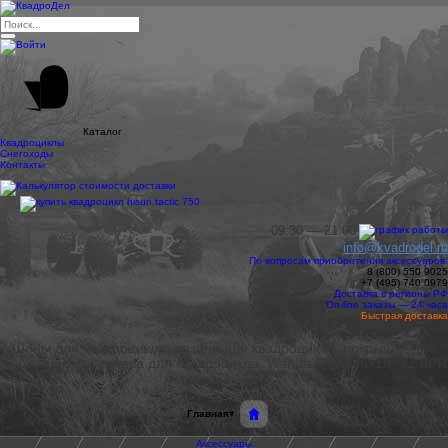
Каталог
Квадроциклы
Снегоходы
Контакты
09:30 — 21:00
info@kvadrodel.ru
По вопросам приобретения аксессуаров:
8 (800)
550 9025
+7 (495)
740 0979
Доставка в регионы РФ
On-line заказы — 24 часа
Быстрая доставка
Шины для квадроцикла, резина для квадроцикла, покрышки для
квадроциклов, колеса для квадроцикла, Wanda P376 26x10 -12 6PR
TL
Главная
▾
Аксессуары