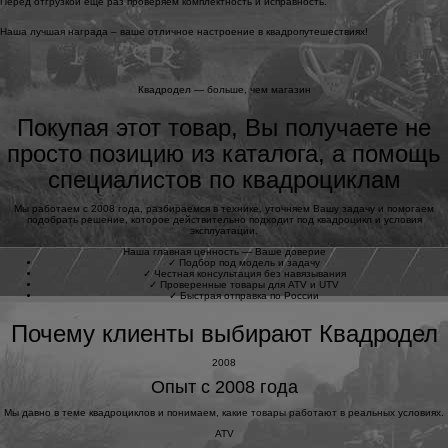
Перед отгрузкой еще раз проверяем комплектность и исправность.
Наша лучшая награда – ваше отличное настроение в квадропутешествиях!
Квадродел — больше, чем магазин
Покупая этот товар, Вы получаете не
просто позицию из каталога, а помощь
специалистов по квадроциклам
Мы работаем с 2008 года, разбираемся в технике, уточняем Вашу задачу и помогаем
подобрать решение, которое действительно подходит под квадроцикл и условия
эксплуатации.
Наша главная ценность — Ваше доверие
✓
Подбор под модель и задачу
✓
Честная консультация без навязывания
✓
Проверенные товары для ATV и UTV
✓
Быстрая отправка по России
Почему клиенты выбирают Квадродел
2008
Опыт с 2008 года
Мы давно в теме квадроциклов и понимаем, какие товары работают в реальных условиях.
ATV