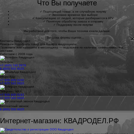
Что Вы получаете
✓
Подходящий товар, а не случайную покупку
✓
Экономию времени при выборе
✓
Консультацию от людей, которые разбираются в ATV
✓
Понятную обработку заказа и отправку
✓
Поддержку после покупки
Мы работаем для того, чтобы Ваша техника ехала дальше.
×
Загрузка формы оценки...
Контакты Квадродел
Поможем подобрать товар для Вашего квадроцикла
Позвоните или напишите в мессенджер — подскажем по наличию, совместимости и
доставке.
Работаем с 2008 года
Телефон:
+7 (495) 740 0979
8 (800) 550 9025
Whats App:
+7 926 400 0182
+7 925 542 0920
Telegram / MAX:
+7 926 400 0182
+7 925 542 0920
Бесплатный звонок:
8 (800) 550 9025
Интернет-магазин: КВАДРОДЕЛ.РФ