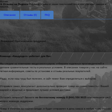
Москве.
★
Отзывы на Яндексе
Реальные отзывы от наших покупателей после консультаций, заказов и
покупок.
Описание
Отзывы (
0
)
FAQ
Внимание! Оригинальная продукция!
Команда «Квадродел» работает для Вас.
Мы следим за новинками квадроаксессуаров, отбираем надежных производителей и
делаем сравнительные тесты в реальных условиях. В описании товаров у нас на сайте:
четкая информация, советы по установке и отзывы реальных покупателей.
Рады, если наш труд был полезен, и сайт помог Вам определиться с выбором.
Отправьте заказ, консультант дополнительно проверит товар на совместимость с Вашей
маркой и моделью и предложит лучшие условия доставки.
Остались вопросы? Звоните
по бесплатному номеру 8 (800) 550 9025
или напишите свой
вопрос команде поддержки.
Товар в наличии на нашем складе, и будет отправлен в день заказа в любую точку России.