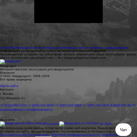
Статьи-Публикации
Статьи, переводы и публикации, всё что связано с квадроциклами
Информация, размещенная на сайте, не является публичной офертой.
Производитель оставляет за собой право вносить изменения в товар: конструкцию, форму,
цвет и технические характеристики — без предупреждения покупателя.
Квадродел
Интернет-магазин аксессуаров для квадроциклов
Компания
© ООО «Квадродел», 2008–2026
Все права защищены.
Карта сайта
Контакты
г. Москва,
ТЦ «Формула Х»
+7 (926) 400 0182
+7 (925) 542 0920
+7 (495) 542 0920
+7 (495) 740 0979
8 (800) 550 90 25
kvadrodel@mail.ru
info@kvadrodel.ru
Мы в сети
ВКонтакте
YouTube
Мы используем cookie-файлы, в том числе сервис веб-аналитики Яндекс.Метрика.
Чат
Оставаясь на сайте, вы подтверждаете, что ознакомились и соглашаетесь с
Пользовательским соглашением
,
Политикой конфиденциальности
,
Обработкой