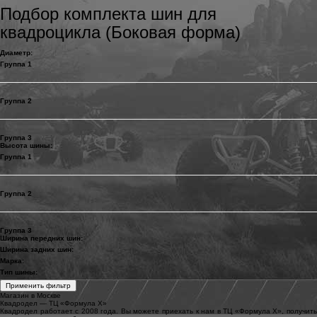
Подбор комплекта шин для
квадроцикла (Боковая форма)
Диаметр:
Группа 1
Группа 2
Группа 3
Высота шины:
Группа 1
Группа 2
Группа 3
Ширина передних шин:
Ширина задних шин:
Марка:
Тип шины:
Применить фильтр
Магазин в Москве
Квадродел — ТЦ «Формула Х»
Квадродел работает с 2008 года. Вы можете приехать к нам в ТЦ «Формула Х», получить