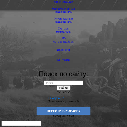
для снегохода
Малокубатурные
квадроциклы
Утилитарные
квадроциклы
Скутеры
мотоциклы
UTV
мотовездеходы
Вакансии
Контакты
Поиск по сайту:
Найти
КОРЗИНА
В корзине:
Товаров в корзине =
0
ПЕРЕЙТИ В КОРЗИНУ
ВХОД НА САЙТ
e-mail: