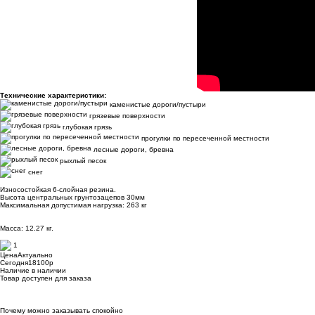
Технические характеристики:
каменистые дороги/пустыри
грязевые поверхности
глубокая грязь
прогулки по пересеченной местности
лесные дороги, бревна
рыхлый песок
снег
Износостойкая 6-слойная резина.
Высота центральных грунтозацепов 30мм
Максимальная допустимая нагрузка: 263 кг
Масса: 12.27 кг.
1
Цена
Актуально
Сегодня
18100
p
Наличие
в наличии
Товар доступен для заказа
Почему можно заказывать спокойно