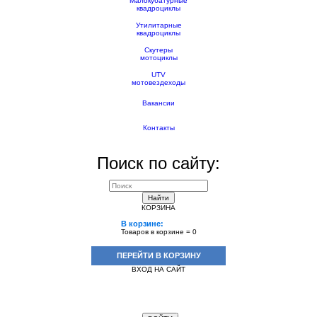
Малокубатурные
квадроциклы
Утилитарные
квадроциклы
Скутеры
мотоциклы
UTV
мотовездеходы
Вакансии
Контакты
Поиск по сайту:
Найти
КОРЗИНА
В корзине:
Товаров в корзине =
0
ПЕРЕЙТИ В КОРЗИНУ
ВХОД НА САЙТ