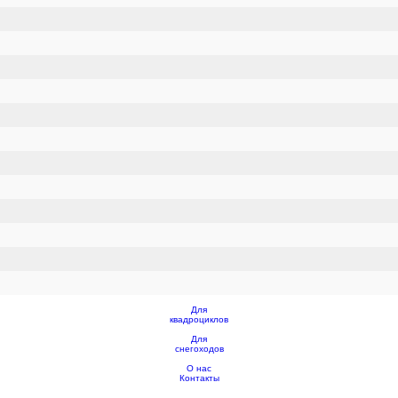
Для
квадроциклов
Для
снегоходов
О нас
Контакты