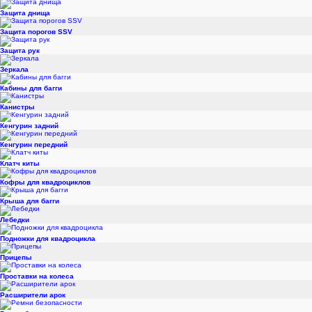
Защита днища
Защита порогов SSV
Защита рук
Зеркала
Кабины для багги
Канистры
Кенгурин задний
Кенгурин передний
Клатч киты
Кофры для квадроциклов
Крыша для багги
Лебедки
Подножки для квадроцикла
Прицепы
Проставки на колеса
Расширители арок