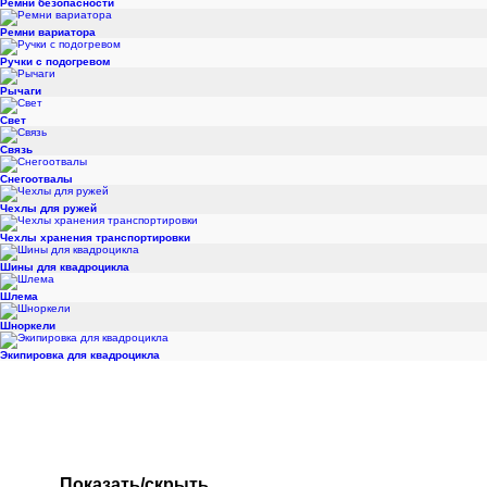
Ремни безопасности
Ремни вариатора
Ручки с подогревом
Рычаги
Свет
Связь
Снегоотвалы
Чехлы для ружей
Чехлы хранения транспортировки
Шины для квадроцикла
Шлема
Шноркели
Экипировка для квадроцикла
Показать/скрыть