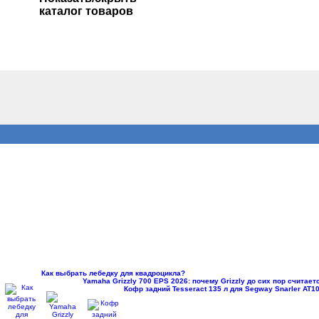
каталог товаров
Как выбрать лебедку для квадроцикла?
Yamaha Grizzly 700 EPS 2026: почему Grizzly до сих пор считае
Кофр задний Tesseract 135 л для Segway Snarler AT