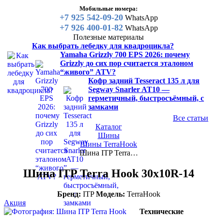
Мобильные номера:
+7 925 542-09-20
WhatsApp
+7 926 400-01-82
WhatsApp
Полезные материалы
Как выбрать лебедку для квадроцикла?
Yamaha Grizzly 700 EPS 2026: почему
Grizzly до сих пор считается эталоном
“живого” ATV?
Кофр задний Tesseract 135 л для
Segway Snarler AT10 —
герметичный, быстросъёмный, с
замками
Все статьи
Каталог
Шины
Шины TerraHook
Шина ITP Terra…
Шина ITP Terra Hook 30x10R-14
Бренд:
ITP
Модель:
TerraHook
Акция
Технические