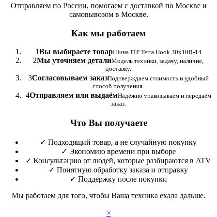
Отправляем по России, помогаем с доставкой по Москве и
самовывозом в Москве.
Как мы работаем
1
Вы выбираете товар
Шина ITP Terra Hook 30x10R-14
2
Мы уточняем детали
Модель техники, задачу, наличие,
доставку.
3
Согласовываем заказ
Подтверждаем стоимость и удобный
способ получения.
4
Отправляем или выдаём
Надёжно упаковываем и передаём
заказ.
Что Вы получаете
✓
Подходящий товар, а не случайную покупку
✓
Экономию времени при выборе
✓
Консультацию от людей, которые разбираются в ATV
✓
Понятную обработку заказа и отправку
✓
Поддержку после покупки
Мы работаем для того, чтобы Ваша техника ехала дальше.
×