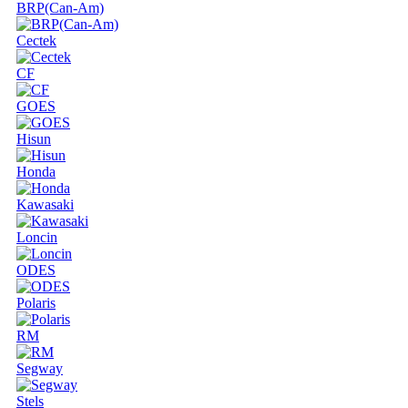
BRP(Can-Am)
Cectek
CF
GOES
Hisun
Honda
Kawasaki
Loncin
ODES
Polaris
RM
Segway
Stels