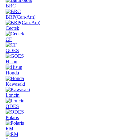
BRC
BRP(Can-Am)
Cectek
CF
GOES
Hisun
Honda
Kawasaki
Loncin
ODES
Polaris
RM