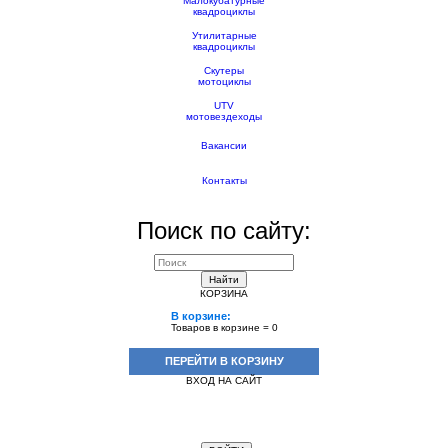
Малокубатурные
квадроциклы
Утилитарные
квадроциклы
Скутеры
мотоциклы
UTV
мотовездеходы
Вакансии
Контакты
Поиск по сайту:
Найти
КОРЗИНА
В корзине:
Товаров в корзине =
0
ПЕРЕЙТИ В КОРЗИНУ
ВХОД НА САЙТ