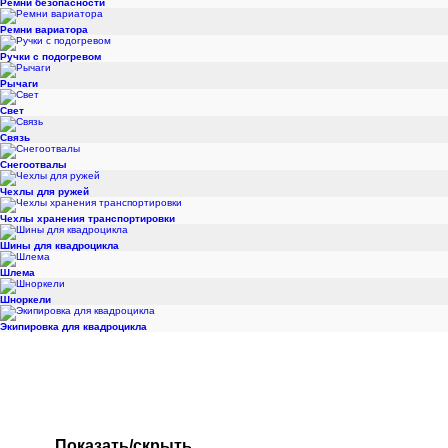
Ремни безопасности
Ремни вариатора
Ручки с подогревом
Рычаги
Свет
Связь
Снегоотвалы
Чехлы для ружей
Чехлы хранения транспортировки
Шины для квадроцикла
Шлема
Шноркели
Экипировка для квадроцикла
Показать/скрыть