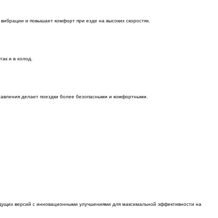
 вибрации и повышает комфорт при езде на высоких скоростях.
ак и в холод.
правления делает поездки более безопасными и комфортными.
дыдущих версий с инновационными улучшениями для максимальной эффективности на