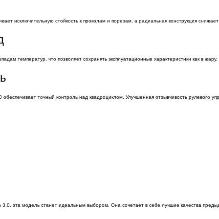
вает исключительную стойкость к проколам и порезам, а радиальная конструкция снижает
д
дам температур, что позволяет сохранять эксплуатационные характеристики как в жару, т
ль
.0 обеспечивает точный контроль над квадроциклом. Улучшенная отзывчивость рулевого у
n 3.0, эта модель станет идеальным выбором. Она сочетает в себе лучшие качества пре