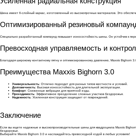
Усиленная радиальная конструкция
Шина имеет 6-слойный каркас, изготовленный из высокопрочных материалов. Это обеспечи
Оптимизированный резиновый компаун
Специально разработанный компаунд повышает износостойкость шины. Он устойчив к перепа
Превосходная управляемость и контро
Благодаря широкому контактному пятну и оптимизированному давлению, Maxxis Bighorn 3
Преимущества Maxxis Bighorn 3.0
Универсальность
: Отлично подходит для разных типов местности и условий.
Долговечность
: Высокая износостойкость для длительной эксплуатации.
Комфорт
: Сниженные вибрации для приятной езды.
Проходимость
: Эффективное преодоление сложных участков бездорожья.
Надежность
: Усиленная конструкция защищает от повреждений.
Заключение
Если вы ищете надежные и высокопроизводительные шины для квадроцикла Maxxis Bighor
бездорожье.
Выбирайте Maxxis Bighorn 3.0 и наслаждайтесь превосходной ездой в любых условиях!