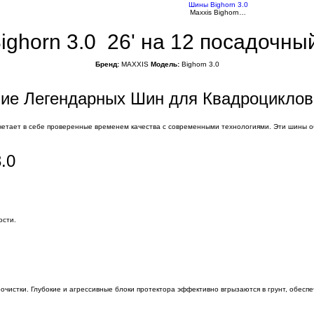
Шины Bighorn 3.0
Maxxis Bighorn…
ighorn 3.0 26' на 12 посадочны
Бренд:
MAXXIS
Модель:
Bighorn 3.0
ние Легендарных Шин для Квадроциклов
сочетает в себе проверенные временем качества с современными технологиями. Эти шины
.0
ости.
очистки. Глубокие и агрессивные блоки протектора эффективно вгрызаются в грунт, обесп