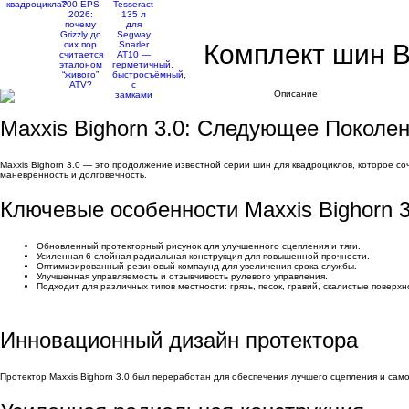
Комплект шин B
Описание
Maxxis Bighorn 3.0: Следующее Поколе
Maxxis Bighorn 3.0 — это продолжение известной серии шин для квадроциклов, которое 
маневренность и долговечность.
Ключевые особенности Maxxis Bighorn 3
Обновленный протекторный рисунок для улучшенного сцепления и тяги.
Усиленная 6-слойная радиальная конструкция для повышенной прочности.
Оптимизированный резиновый компаунд для увеличения срока службы.
Улучшенная управляемость и отзывчивость рулевого управления.
Подходит для различных типов местности: грязь, песок, гравий, скалистые поверхн
Инновационный дизайн протектора
Протектор Maxxis Bighorn 3.0 был переработан для обеспечения лучшего сцепления и само