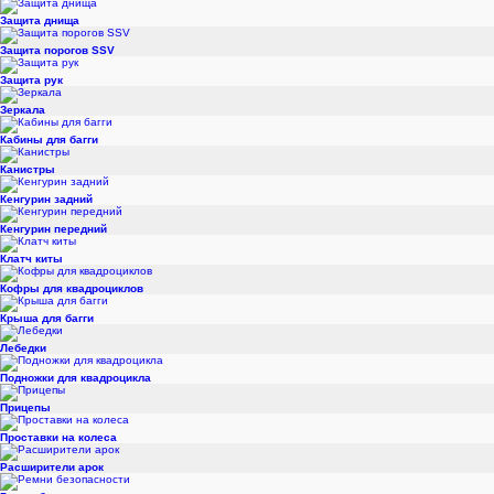
Защита днища
Защита порогов SSV
Защита рук
Зеркала
Кабины для багги
Канистры
Кенгурин задний
Кенгурин передний
Клатч киты
Кофры для квадроциклов
Крыша для багги
Лебедки
Подножки для квадроцикла
Прицепы
Проставки на колеса
Расширители арок