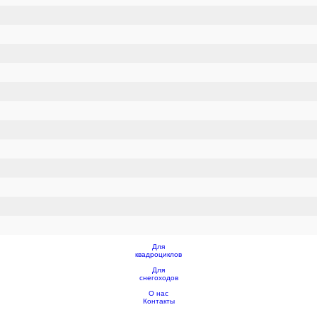
Для
квадроциклов
Для
снегоходов
О нас
Контакты