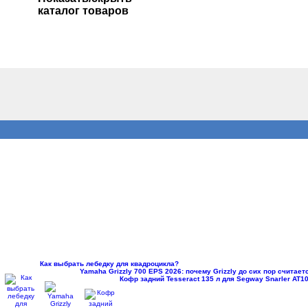
каталог товаров
Как выбрать лебедку для квадроцикла?
Yamaha Grizzly 700 EPS 2026: почему Grizzly до сих пор считае
Кофр задний Tesseract 135 л для Segway Snarler AT