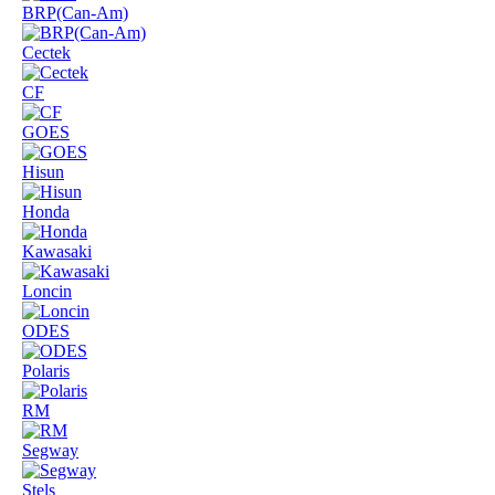
BRP(Can-Am)
Cectek
CF
GOES
Hisun
Honda
Kawasaki
Loncin
ODES
Polaris
RM
Segway
Stels