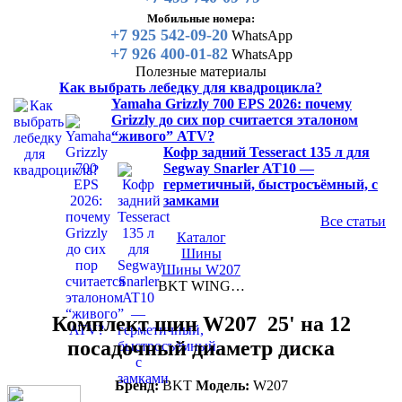
Мобильные номера:
+7 925 542-09-20
WhatsApp
+7 926 400-01-82
WhatsApp
Полезные материалы
Как выбрать лебедку для квадроцикла?
Yamaha Grizzly 700 EPS 2026: почему
Grizzly до сих пор считается эталоном
“живого” ATV?
Кофр задний Tesseract 135 л для
Segway Snarler AT10 —
герметичный, быстросъёмный, с
замками
Все статьи
Каталог
Шины
Шины W207
BKT WING…
Комплект шин W207 25' на 12
посадочный диаметр диска
Бренд:
BKT
Модель:
W207