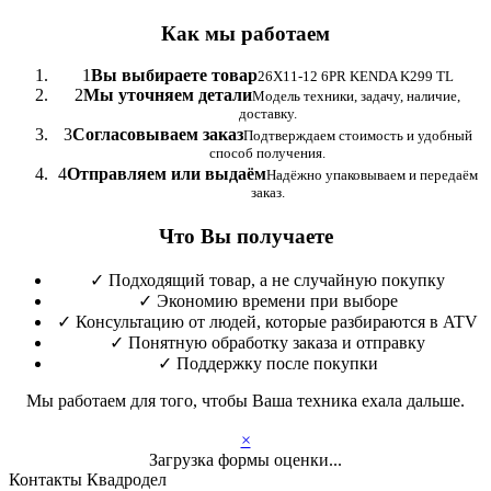
Как мы работаем
1
Вы выбираете товар
26X11-12 6PR KENDA K299 TL
2
Мы уточняем детали
Модель техники, задачу, наличие,
доставку.
3
Согласовываем заказ
Подтверждаем стоимость и удобный
способ получения.
4
Отправляем или выдаём
Надёжно упаковываем и передаём
заказ.
Что Вы получаете
✓
Подходящий товар, а не случайную покупку
✓
Экономию времени при выборе
✓
Консультацию от людей, которые разбираются в ATV
✓
Понятную обработку заказа и отправку
✓
Поддержку после покупки
Мы работаем для того, чтобы Ваша техника ехала дальше.
×
Загрузка формы оценки...
Контакты Квадродел