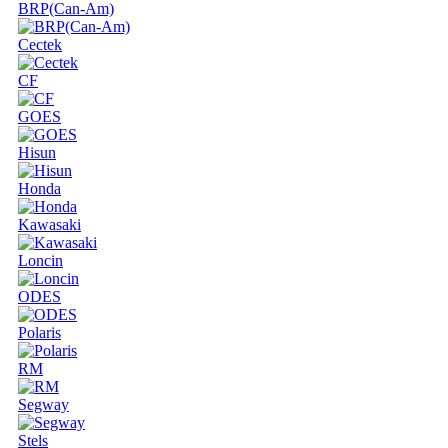
BRP(Can-Am)
Cectek
CF
GOES
Hisun
Honda
Kawasaki
Loncin
ODES
Polaris
RM
Segway
Stels