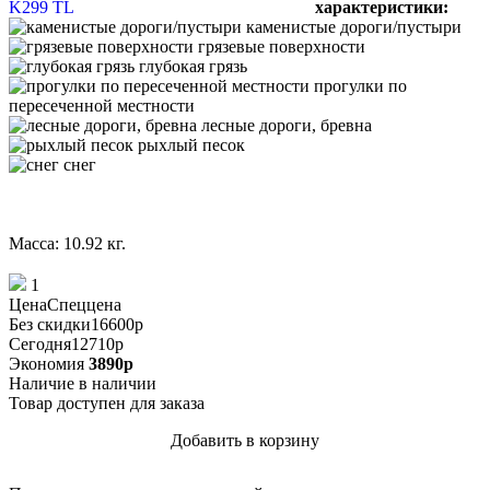
характеристики:
каменистые дороги/пустыри
грязевые поверхности
глубокая грязь
прогулки по
пересеченной местности
лесные дороги, бревна
рыхлый песок
снег
Масса: 10.92 кг.
1
Цена
Спеццена
Без скидки
16600
p
Сегодня
12710
p
Экономия
3890
p
Наличие
в наличии
Товар доступен для заказа
Добавить в корзину
Купить в 1 клик