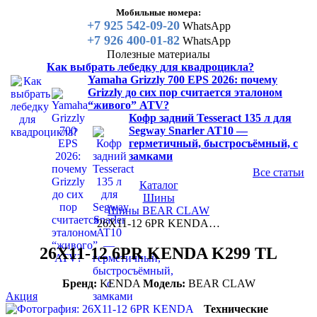
Мобильные номера:
+7 925 542-09-20
WhatsApp
+7 926 400-01-82
WhatsApp
Полезные материалы
Как выбрать лебедку для квадроцикла?
Yamaha Grizzly 700 EPS 2026: почему
Grizzly до сих пор считается эталоном
“живого” ATV?
Кофр задний Tesseract 135 л для
Segway Snarler AT10 —
герметичный, быстросъёмный, с
замками
Все статьи
Каталог
Шины
Шины BEAR CLAW
26X11-12 6PR KENDA…
26X11-12 6PR KENDA K299 TL
Бренд:
KENDA
Модель:
BEAR CLAW
Акция
Технические