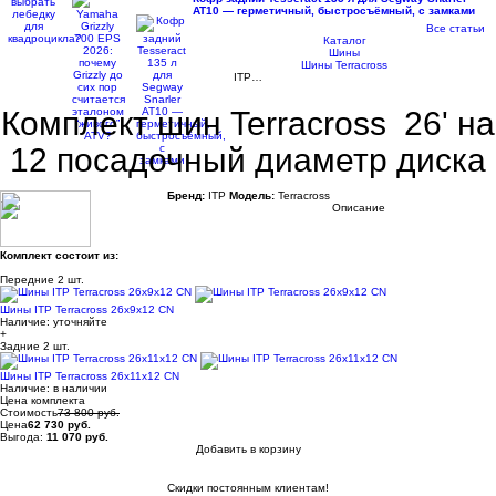
AT10 — герметичный, быстросъёмный, с замками
Все статьи
Каталог
Шины
Шины Terracross
ITP…
Комплект шин Terracross 26' на
12 посадочный диаметр диска
Бренд:
ITP
Модель:
Terracross
Описание
Комплект состоит из:
Передние
2 шт.
Шины ITP Terracross 26x9x12 CN
Наличие:
уточняйте
+
Задние
2 шт.
Шины ITP Terracross 26x11x12 CN
Наличие:
в наличии
Цена комплекта
Стоимость
73 800 руб.
Цена
62 730 руб.
Выгода:
11 070 руб.
Добавить в корзину
Купить в 1 клик
Скидки постоянным клиентам!