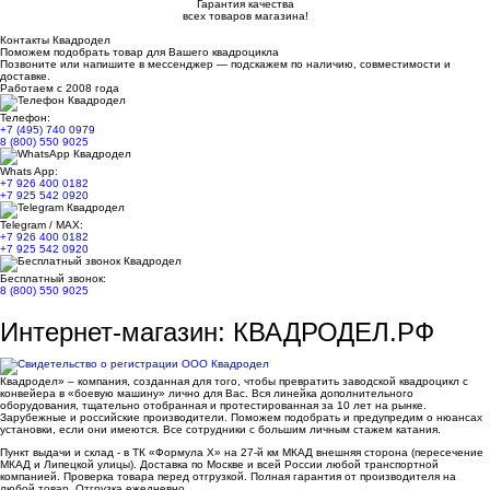
Гарантия качества
всех товаров магазина!
Контакты Квадродел
Поможем подобрать товар для Вашего квадроцикла
Позвоните или напишите в мессенджер — подскажем по наличию, совместимости и
доставке.
Работаем с 2008 года
Телефон:
+7 (495) 740 0979
8 (800) 550 9025
Whats App:
+7 926 400 0182
+7 925 542 0920
Telegram / MAX:
+7 926 400 0182
+7 925 542 0920
Бесплатный звонок:
8 (800) 550 9025
Интернет-магазин: КВАДРОДЕЛ.РФ
Квадродел» – компания, созданная для того, чтобы превратить заводской квадроцикл с
конвейера в «боевую машину» лично для Вас. Вся линейка дополнительного
оборудования, тщательно отобранная и протестированная за 10 лет на рынке.
Зарубежные и российские производители. Поможем подобрать и предупредим о нюансах
установки, если они имеются. Все сотрудники с большим личным стажем катания.
Пункт выдачи и склад - в ТК «Формула X» на 27-й км МКАД внешняя сторона (пересечение
МКАД и Липецкой улицы). Доставка по Москве и всей России любой транспортной
компанией. Проверка товара перед отгрузкой. Полная гарантия от производителя на
любой товар. Отгрузка ежедневно.