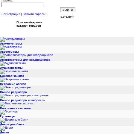
Пароль:
Регистрация
|
Забыли пароль?
КАТАЛОГ
Показать/скрыть
каталог товаров
Аккумуляторы
Аксессуары
Амортизаторы для квадроциклов
Аудиосистемы
Боковая защита
Ветровые стекла
Вынос радиатора
Вынос радиатора и шноркель
Выхлопная система
Гусеницы
Двери для багги
Диски