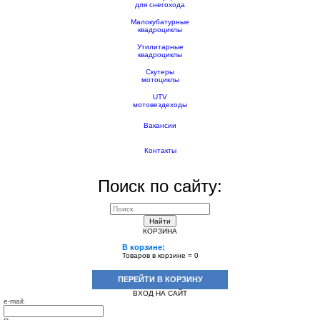
для снегохода
Малокубатурные
квадроциклы
Утилитарные
квадроциклы
Скутеры
мотоциклы
UTV
мотовездеходы
Вакансии
Контакты
Поиск по сайту:
Найти
КОРЗИНА
В корзине:
Товаров в корзине =
0
ПЕРЕЙТИ В КОРЗИНУ
ВХОД НА САЙТ
e-mail: