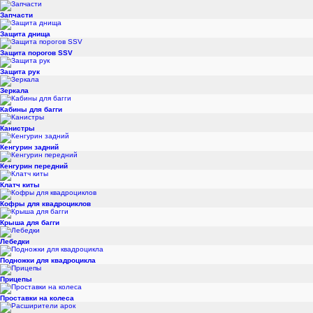
Запчасти
Защита днища
Защита порогов SSV
Защита рук
Зеркала
Кабины для багги
Канистры
Кенгурин задний
Кенгурин передний
Клатч киты
Кофры для квадроциклов
Крыша для багги
Лебедки
Подножки для квадроцикла
Прицепы
Проставки на колеса