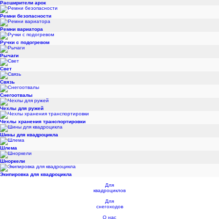
Расширители арок
Ремни безопасности
Ремни вариатора
Ручки с подогревом
Рычаги
Свет
Связь
Снегоотвалы
Чехлы для ружей
Чехлы хранения транспортировки
Шины для квадроцикла
Шлема
Шноркели
Экипировка для квадроцикла
Для
квадроциклов
Для
снегоходов
О нас