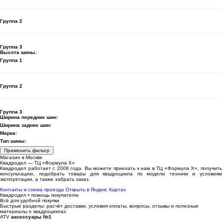
Группа 2
Группа 3
Высота шины:
Группа 1
Группа 2
Группа 3
Ширина передних шин:
Ширина задних шин:
Марка:
Тип шины:
Применить фильтр
Магазин в Москве
Квадродел — ТЦ «Формула Х»
Квадродел работает с 2008 года. Вы можете приехать к нам в ТЦ «Формула Х», получить
консультацию, подобрать товары для квадроцикла по модели техники и условиям
эксплуатации, а также забрать заказ.
Контакты и схема проезда
Открыть в Яндекс Картах
Квадродел • помощь покупателю
Всё для удобной покупки
Быстрые разделы: расчёт доставки, условия оплаты, вопросы, отзывы и полезные
материалы о квадроциклах.
ATV
аксессуары №1