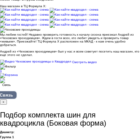
Наш магазин в ТЦ Формула Х:
Мы любим гостей! Недавно проверить готовность к началу сезона приезжал Андрей из
«Чеховских проходимцев». Ждем в гости всех, кто любит увидеть и проверить товар
«живьем». Приезжайте! ТЦ Формула Х расположен на МКАД - к нам очень удобно
добраться.
Андрей из «Чеховских проходимцев» был у нас и всем советует посетить наш магазин, кто
еще этого не сделал.
Смотреть видео
0
Связь
×
Подбор комплекта шин для
квадроцикла (Боковая форма)
Диаметр:
Группа 1